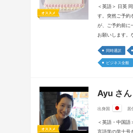
本
＜英語＞ 日英
国
オススメ
す。突然ご予約
が、ご予約前に
お願いします。
同時通訳
ビジネス全般
Ayu さん
出身国
居
日
本
＜英語・中国語
国
オススメ
言語学の学士号