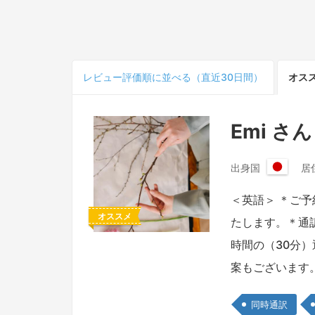
レビュー
評価順
に並べる（直近30日間）
オス
Emi さん
出身国
居
日
本
＜英語＞ ＊ご
国
オススメ
たします。＊通
時間の（30分
案もございます
同時通訳