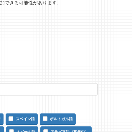
加できる可能性があります。
語
スペイン語
ポルトガル語
）
ネパール語
アラビア語（募集中）