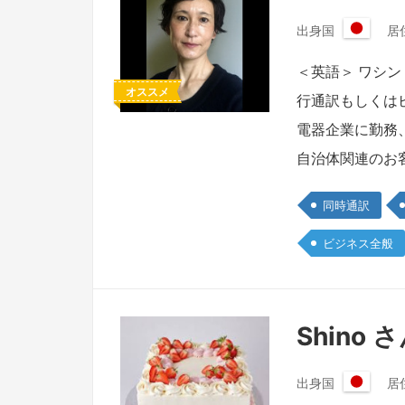
出身国
居
日
本
＜英語＞ ワシ
国
オススメ
行通訳もしくは
電器企業に勤務
自治体関連のお
同時通訳
ビジネス全般
Shino 
出身国
居
日