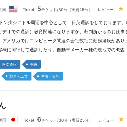
5
★
住国
Ticket
チケット/30分（実質25分）
レビュー
ア
メ
ントン州シアトル周辺を中心として、日英通訳をしております。
リ
ビデオでの通訳）教育関連になりますが、裁判所からのお仕事も
カ
合
、アメリカではコンピュータ関連の会社数社に勤務経験があり
衆
客様に同行して通訳したり、自動車メーカー様の現地での調査
国
逐次通訳
英語
製造・工業
医療・薬品
さん
6
★
住国
Ticket
チケット/30分（実質25分）
レビュー
日