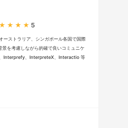
★
★
★
★
5
オーストラリア、シンガポール各国で国際
背景を考慮しながら的確で良いコミュニケ
y、InterpreteX、Interactio 等