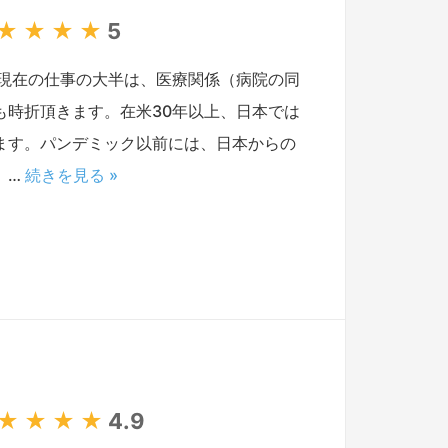
★
★
★
★
5
現在の仕事の大半は、医療関係（病院の同
時折頂きます。在米30年以上、日本では
ます。パンデミック以前には、日本からの
 …
続きを見る »
★
★
★
★
4.9