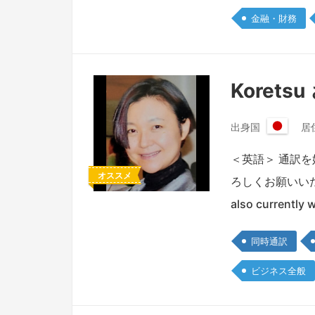
金融・財務
Koretsu
出身国
居
日
本
＜英語＞ 通訳
国
オススメ
ろしくお願いいたします。I
also currently 
同時通訳
ビジネス全般