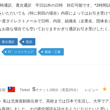
本
 同時通訳、逐次通訳 平日以外の日時 対応可能です。*2時間
国
をいただいても（特に初回の場合）内容によってはお引き受け
一度ダイレクトメールで日時、内容、組織名（企業名、団体名
なお急な場合でも空いておりますかぎり通訳お引き受けしたく
逐次通訳
英語
IT・ソフトウェア
製造・工業
5
★
住国
Ticket
チケット/30分（実質25分）
レビュー
台
湾
＞ 私は北海道釧路出身で、高校までは日本で生活し、大学でアメ
を取得しました。その後中国語を話せるようになりたいと思い