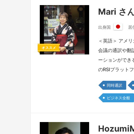
Mari さ
出身国
居
日
本
＜英語＞ アメ
国
オススメ
会議の通訳や翻
ーションができるよう
のRSIプラット
同時通訳
ビジネス全般
Hozumi