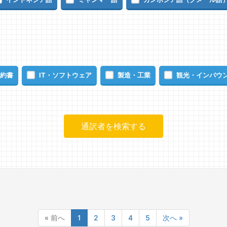
約書
IT・ソフトウェア
製造・工業
観光・インバウ
« 前へ
1
2
3
4
5
次へ »