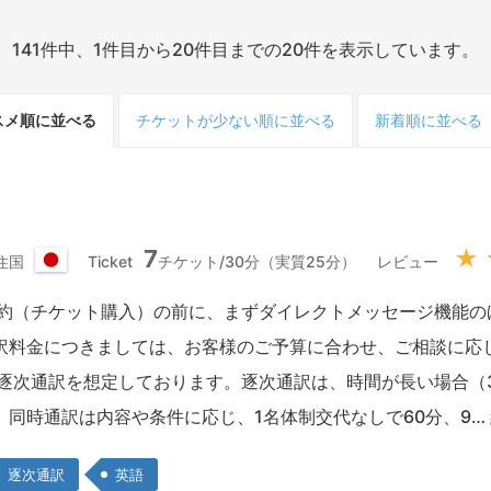
141件中、1件目から20件目までの20件を表示しています。
スメ順
に並べる
チケット
が少ない
順
に並べる
新着順
に並べる
7
★
住国
Ticket
チケット/30分（実質25分）
レビュー
日
本
予約（チケット購入）の前に、まずダイレクトメッセージ機能の
国
訳料金につきましては、お客様のご予算に合わせ、ご相談に応
）逐次通訳を想定しております。逐次通訳は、時間が長い場合（
。同時通訳は内容や条件に応じ、1名体制交代なしで60分、9…
逐次通訳
英語