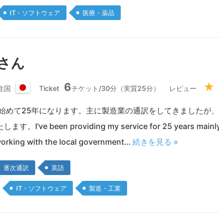
IT・ソフトウェア
医療・薬品
 さん
6
★
住国
Ticket
チケット/30分（実質25分）
レビュー
日
本
を始めて25年になります。主に製造業の通訳をしてきましたが
国
've been providing my service for 25 years mainly f
working with the local government…
続きを見る »
逐次通訳
英語
IT・ソフトウェア
製造・工業