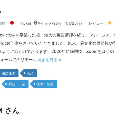
ん
6
★
住国
Ticket
チケット/30分（実質25分）
レビュー
日
本
リカの大学を卒業した後、短大の英語講師を経て、マレーシア、
国
訳のお仕事をさせていただきました。以来、異文化の価値観や
に心がけております。2020年に帰国後、Zoomをはじめ、Interpref
フォームでのリモー…
続きを見る »
逐次通訳
英語
製造・工業
医療・薬品
M さん