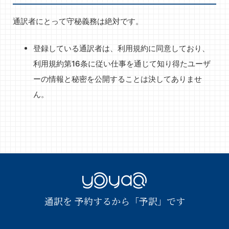
通訳者にとって守秘義務は絶対です。
登録している通訳者は、利用規約に同意しており、
利用規約第16条に従い仕事を通じて知り得たユーザ
ーの情報と秘密を公開することは決してありませ
ん。
YOYAQ（予
通訳を 予約するから「予訳」です
訳）