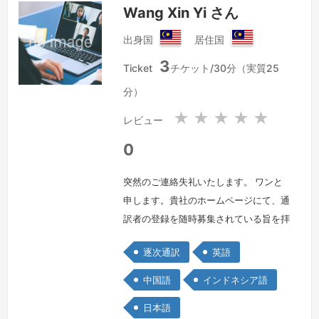
Wang Xin Yi さん
出身国
居住国
マ
マ
3
レ
レ
Ticket
チケット/30分（実質25
ー
ー
分）
シ
シ
ア
ア
★
★
★
★
★
レビュー
0
突然のご連絡失礼いたします。 ワンと
申します。貴社のホームページにて、通
訳者の登録を随時募集されている旨を拝
見し、ぜひ登録させていただきたくご連
逐次通訳
英語
絡差し上げました。私はこれまで、日本
語、英語、中国語、マレー語通訳とし
中国語
インドネシア語
て、約16年の実務経験がございます。
日本語
主に製造、ビジネス、観光などの分野を