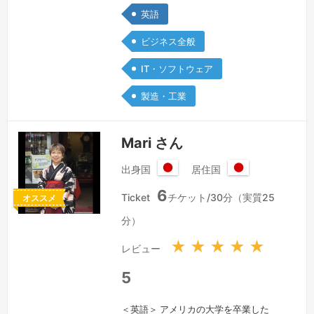
years mainly for manufacturing
英語
companies. I am also currently
ビジネス全般
working with the local government…
続きを見る »
IT・ソフトウェア
製造・工業
Mari さん
出身国
居住国
日
日
6
本
本
Ticket
チケット/30分（実質25
オススメ
国
国
分）
★
★
★
★
★
レビュー
5
＜英語＞ アメリカの大学を卒業した