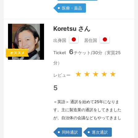
げるご提案もございます。同時通訳は内
医療・薬品
容や条件に応じ、1名体制交代なしで60
分、9…
続きを見る »
Koretsu さん
出身国
居住国
日
日
6
本
本
Ticket
チケット/30分（実質25
オススメ
国
国
分）
★
★
★
★
★
レビュー
5
＜英語＞ 通訳を始めて25年になりま
す。主に製造業の通訳をしてきました
が、自治体の会議などもやってきまし
た。よろしくお願いいたします。I've
同時通訳
逐次通訳
been providing my service for 25