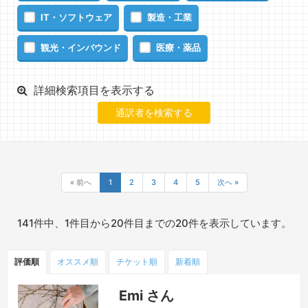
IT・ソフトウェア
製造・工業
観光・インバウンド
医療・薬品
詳細検索項目を表示する
« 前へ
1
2
3
4
5
次へ »
141件中、1件目から20件目までの20件を表示しています。
評価順
オススメ順
チケット
順
新着順
Emi さん