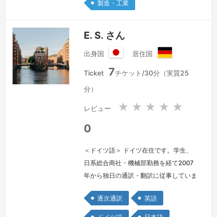
製造・工業
はもちろん、特に、工学など、技術分野
や学術分…
続きを見る »
E. S. さん
出身国
居住国
日
ド
7
本
イ
Ticket
チケット/30分（実質25
国
ツ
分）
連
邦
★
★
★
★
★
レビュー
共
和
0
国
＜ドイツ語＞ ドイツ在住です。学生、
日系総合商社・機械部勤務を経て2007
年から独日の通訳・翻訳に従事していま
す。当地には「家族経営ながら世界シェ
逐次通訳
英語
アNo.1」の技術力を誇るメーカー様が
多いため、自然と産業技術系が中心とな