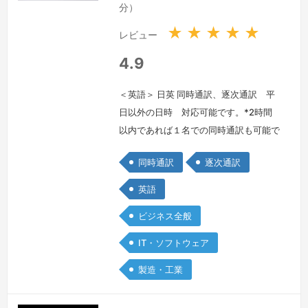
国
国
分）
★
★
★
★
★
レビュー
4.9
＜英語＞ 日英 同時通訳、逐次通訳 平
日以外の日時 対応可能です。*2時間
以内であれば１名での同時通訳も可能で
す。突然ご予約をいただいても（特に初
同時通訳
逐次通訳
回の場合）内容によってはお引き受けで
きない場合もありますので、お手数です
英語
が、ご予約前に一度ダイレクトメールで
ビジネス全般
日時、内容、組織名（企業名、団体名）
などご連絡いただきますよう、よろしく
IT・ソフトウェア
お願いします。なお急な場合でも空いて
製造・工業
おりますかぎり通訳お引き受けしたく、
メ…
続きを見る »