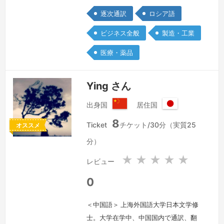
逐次通訳
ロシア語
ビジネス全般
製造・工業
医療・薬品
Ying さん
出身国
居住国
中
日
8
華
本
Ticket
チケット/30分（実質25
オススメ
人
国
分）
民
共
★
★
★
★
★
レビュー
和
国
0
＜中国語＞ 上海外国語大学日本文学修
士。大学在学中、中国国内で通訳、翻