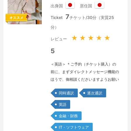
出身国
居住国
日
日
7
本
本
Ticket
チケット/30分（実質25
オススメ
国
国
分）
★
★
★
★
★
レビュー
5
＜英語＞ ＊ご予約（チケット購入）の
前に、まずダイレクトメッセージ機能の
ほうで、御相談くださいますようお願い
いたします。＊通訳料金につきまして
同時通訳
逐次通訳
は、お客様のご予算に合わせ、ご相談に
応じさせていただきます。現在の設定
英語
は、短時間の（30分）逐次通訳を想定
金融・財務
しております。逐次通訳は、時間が長い
場合（3時間を超えるなど）、料金を下
IT・ソフトウェア