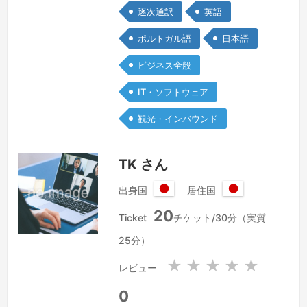
逐次通訳
英語
で、そこを意識した内容にします。自己
紹介欄にそのままコピペできる文章：日
ポルトガル語
日本語
本語・英語・ポルトガル語（本国）の3
ビジネス全般
言語を母国語レベルで操るトライリンガ
ル通訳者です。幼少期をポルトガルで過
IT・ソフトウェア
ごし、3言語を自然な環境で習得しまし
観光・インバウンド
た。それぞれの言語の文化的背景と語感
を深…
続きを見る »
TK さん
出身国
居住国
日
日
20
本
本
Ticket
チケット/30分（実質
国
国
25分）
★
★
★
★
★
レビュー
0