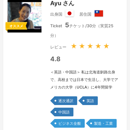
Ayu さん
出身国
居住国
日
台
5
本
湾
Ticket
チケット/30分（実質25
オススメ
国
分）
★
★
★
★
★
レビュー
4.8
＜英語・中国語＞ 私は北海道釧路出身
で、高校までは日本で生活し、大学でア
メリカの大学（UCLA）に4年間留学
し、言語学の学士号を取得しました。そ
逐次通訳
英語
の後中国語を話せるようになりたいと思
い、台湾に渡り、現地の貿易会社で英・
中国語
中・日の通訳として3年間勤務しまし
ビジネス全般
製造・工業
た。その際には、日本企業様と台湾メー