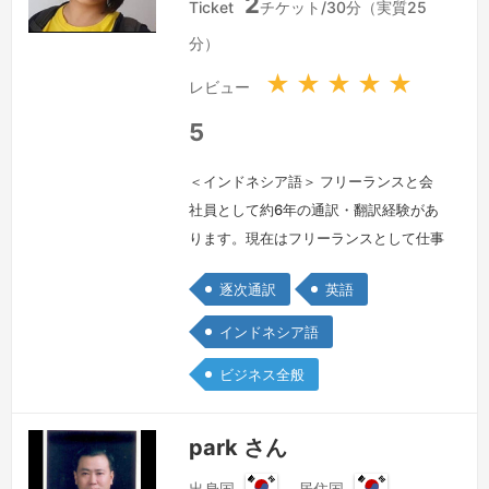
2
ン
ン
Ticket
チケット/30分（実質25
ド
ド
分）
ネ
ネ
シ
シ
★
★
★
★
★
レビュー
ア
ア
共
共
5
和
和
国
国
＜インドネシア語＞ フリーランスと会
社員として約6年の通訳・翻訳経験があ
ります。現在はフリーランスとして仕事
しております。通訳内容は主にデジタル
逐次通訳
英語
マーケティング案件のコーディング、デ
ザインなどの作業関連です。日本語また
インドネシア語
は英語を話すクライアントとインドネシ
ビジネス全般
ア語を話す作業者のコミュニケーション
をサポートします。フィールド調査、セ
ミナー、評議会のスピーチなど、大学関
park さん
連の通訳経験もあります。翻訳案件も多
出身国
居住国