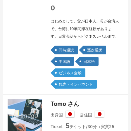
0
はじめまして。父が日本人、母が台湾人
で、台湾に10年間滞在経験がありま
す。日常会話からビジネスレベルまで、
自然で正確な日中通訳が可能です。現在
同時通訳
逐次通訳
は化学系の貿易会社に勤務し、中国・台
湾・日本企業間のやり取りや通訳業務に
中国語
日本語
携わっております。前職では百貨店の免
ビジネス全般
税カウンターにて中国語対応を担当し、
接客・買い物サポートを行っておりまし
観光・インバウンド
た。展示会でのの通訳経験もあり、現場
での臨機応変な対応も可能です。また、
Tomo さん
市役所…
続きを見る »
出身国
居住国
日
日
5
本
本
Ticket
チケット/30分（実質25