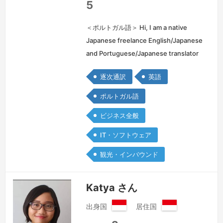
共
5
和
国
＜ポルトガル語＞ Hi, I am a native
Japanese freelance English/Japanese
and Portuguese/Japanese translator
and I have been working in the
逐次通訳
英語
industry for 18 years now. I have more
experiences as a translator rath…
続
ポルトガル語
きを見る »
ビジネス全般
IT・ソフトウェア
観光・インバウンド
Katya さん
出身国
居住国
イ
イ