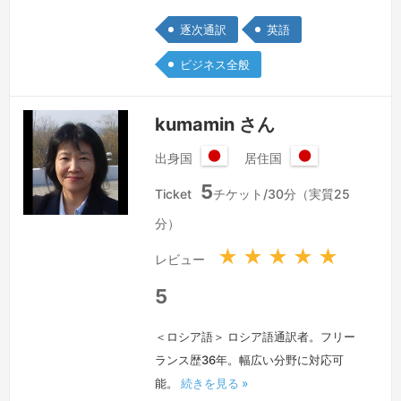
洋のパラオとグアムに８年間住んでいま
逐次通訳
英語
した。２０１４年より夫の転勤のため、
イギリスのロンドンに住んでいます。現
ビジネス全般
在は、ロンドン芸術大学の大学院で服飾
心理学を学んでおります。ロンドンに引
kumamin さん
越す前はニューヨークに住み、大学に通
いながら、日本の繊維業界紙「繊研新
出身国
居住国
日
日
聞」の現地通信員として働いておりまし
5
本
本
Ticket
チケット/30分（実質25
た。通訳…
続きを見る »
国
国
分）
★
★
★
★
★
レビュー
5
＜ロシア語＞ ロシア語通訳者。フリー
ランス歴36年。幅広い分野に対応可
能。
続きを見る »