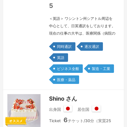
国
5
＜英語＞ ワシントン州シアトル周辺を
中心として、日英通訳をしております。
現在の仕事の大半は、医療関係（病院の
同行通訳もしくはビデオでの通訳）教育
同時通訳
逐次通訳
関連になりますが、裁判所からのお仕事
も時折頂きます。在米30年以上、日本
英語
では電器企業に勤務、アメリカではコン
ビジネス全般
製造・工業
ピュータ関連の会社数社に勤務経験があ
ります。パンデミック以前には、日本か
医療・薬品
らの自治体関連のお客様に同行して通訳
したり、自動車メーカー様の現地での調
Shino さん
査 …
続きを見る »
出身国
居住国
日
日
6
本
本
Ticket
チケット/30分（実質25
オススメ