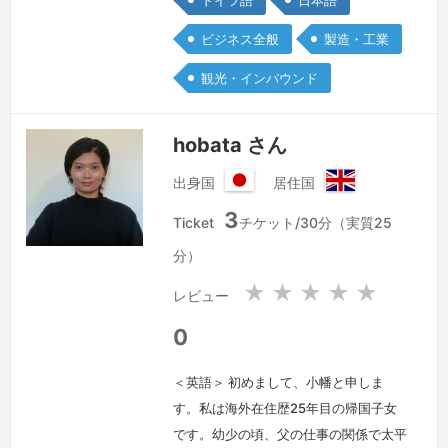
ドイツ語
日本語
り、また得意分野でもありますが、幅広
ビジネス全般
製造・工業
いお仕事に対応しています。
続きを見
る »
観光・インバウンド
hobata さん
出身国
居住国
日
イ
3
本
ギ
Ticket
チケット/30分（実質25
国
リ
分）
ス
★
★
★
★
★
レビュー
0
＜英語＞ 初めまして、小幡と申しま
す。私は海外在住歴25年目の帰国子女
です。幼少の頃、父の仕事の関係で太平