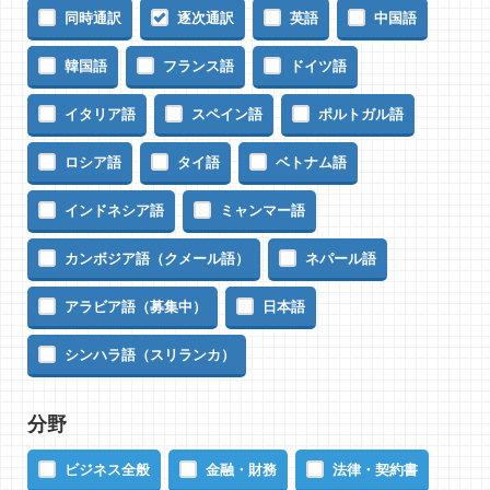
同時通訳
逐次通訳
英語
中国語
韓国語
フランス語
ドイツ語
イタリア語
スペイン語
ポルトガル語
ロシア語
タイ語
ベトナム語
インドネシア語
ミャンマー語
カンボジア語（クメール語）
ネパール語
アラビア語（募集中）
日本語
シンハラ語（スリランカ）
分野
ビジネス全般
金融・財務
法律・契約書