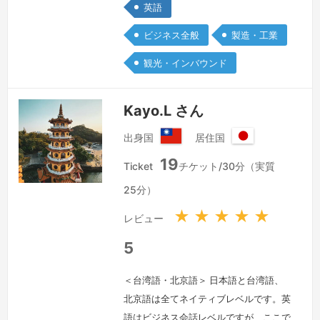
少しでもお役に立てたらと思っていま
英語
す。ご連絡を頂けるのを是非お待ちして
ビジネス全般
製造・工業
おります。
続きを見る »
観光・インバウンド
Kayo.L さん
出身国
居住国
台
日
19
湾
本
Ticket
チケット/30分（実質
国
25分）
★
★
★
★
★
レビュー
5
＜台湾語・北京語＞ 日本語と台湾語、
北京語は全てネイティブレベルです。英
語はビジネス会話レベルですが、ここで