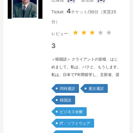
数対…
続きを見る »
大
大
4
韓
韓
Ticket
チケット/30分（実質25
民
民
分）
国
国
★
★
★
★
★
レビュー
3
＜韓国語＞ クライアントの皆様、はじ
めまして。私は、バクと、もうします。
私は、日本で7年間留学し、文部省、奨
学生として、国立大阪大学で、修士・博
同時通訳
逐次通訳
士号をとりました。韓国で、30年間の4
年制大学、教授職を引退した後、いま
韓国語
は、おもに通訳と翻訳をやっておりま
ビジネス全般
す。韓国のサムソンなど、大企業の通訳
経験も多数もっております。私の場合
IT・ソフトウェア
は、工学博士号をもっており、一般通訳