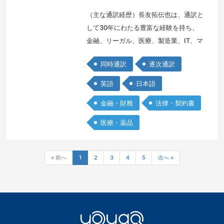
（主な通訳経歴）長友拓伝也は、通訳と
して30年にわたる豊富な経験を持ち、
金融、リーガル、医療、製造業、IT、マ
ーケティング、メディアなど、多岐にわ
同時通訳
逐次通訳
たる分野での実績を積み重ねてきまし
た。カナダカールトン大学への語学留学
英語
日本語
をはじめ、ブリティッシュコロンビア大
金融・財務
法律・契約書
学での財務会計と監査の単位取得を含む
留学経験を有し、英語圏で15年を過ご
医療・薬品
しています。通訳のプロフェッショナル
として、ISSインスティチュート、コン
グ…
続きを見る »
« 前へ
1
2
3
4
5
次へ »