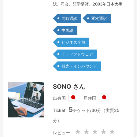
訳、司会、語学講師。2003年日本大手
企業の海外採用で来日、2007年夏より
同時通訳
逐次通訳
独立、フリーランスとして通訳、翻訳、
語学講師、バイリンガル司会、コーディ
中国語
ネーター、写真作家、ライター、広報な
ビジネス全般
ど幅広く活動し、あらゆる分野の現場経
験を持っております。豊富な知識、的確
IT・ソフトウェア
な表現、美しい発音、柔軟で誠実な姿勢
観光・インバウンド
で対応させていただきます。★スケジ
ュー…
続きを見る »
SONO さん
出身国
居住国
日
日
5
本
本
Ticket
チケット/30分（実質25
国
国
分）
★
★
★
★
★
レビュー