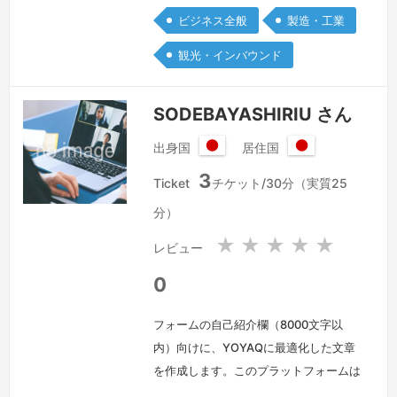
専門としております。つきましては、履
ビジネス全般
製造・工業
歴書および職務経歴書を添付いたしまし
観光・インバウンド
たので、ご査収いただけますと幸いで
す。特に…
続きを見る »
SODEBAYASHIRIU さん
出身国
居住国
日
日
3
本
本
Ticket
チケット/30分（実質25
国
国
分）
★
★
★
★
★
レビュー
0
フォームの自己紹介欄（8000文字以
内）向けに、YOYAQに最適化した文章
を作成します。このプラットフォームは
オンライン・在宅・ビジネス寄りなの