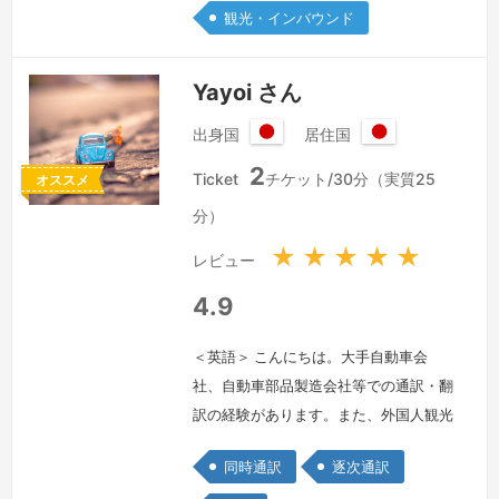
カー共同での商品開発会議通訳、東京ビ
観光・インバウンド
ックサイトでの展示会通訳、その他ビジ
ネスメール翻訳などを主に行いました。
Yayoi さん
その後…
続きを見る »
出身国
居住国
日
日
2
本
本
Ticket
チケット/30分（実質25
オススメ
国
国
分）
★
★
★
★
★
レビュー
4.9
＜英語＞ こんにちは。大手自動車会
社、自動車部品製造会社等での通訳・翻
訳の経験があります。また、外国人観光
客への通訳案内、英会話講師の経験もあ
同時通訳
逐次通訳
ります。皆さんのコミュニケーションの