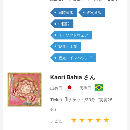
の受注予定は有りません。問合せは歓迎
同時通訳
逐次通訳
します。日本人の夫と幼い息子と一緒に
暮らしています。好きな食べ物は、おは
中国語
ぎ。
続きを見る »
IT・ソフトウェア
製造・工業
観光・インバウンド
Kaori Bahia さん
出身国
居住国
日
ブ
1
本
ラ
Ticket
チケット/30分（実質25
国
ジ
分）
ル
連
★
★
★
★
★
レビュー
邦