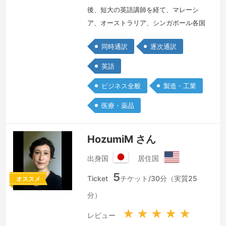
後、短大の英語講師を経て、マレーシ
ア、オーストラリア、シンガポール各国
で国際会議の通訳や翻訳のお仕事をさせ
同時通訳
逐次通訳
ていただきました。以来、異文化の価値
観や背景を考慮しながら的確で良いコミ
英語
ュニケーションができるように心がけて
ビジネス全般
製造・工業
おります。2020年に帰国後、Zoomを
はじめ、Interprefy、InterpreteX、
医療・薬品
Interactio 等のRSIプラットフォームで
のリモー…
続きを見る »
HozumiM さん
出身国
居住国
日
ア
5
本
メ
Ticket
チケット/30分（実質25
オススメ
国
リ
分）
カ
合
★
★
★
★
★
レビュー
衆