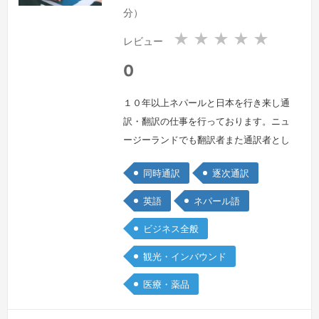
国
国
分）
★
★
★
★
★
レビュー
0
１０年以上ネパールと日本を行き来し通
訳・翻訳の仕事を行っております。ニュ
ージーランドでも翻訳者また通訳者とし
て働きました。専門分野は、政府行政、
同時通訳
逐次通訳
法律、不動産、契約書、証明書、医療で
すが、多分野においても通訳・翻訳を行
英語
ネパール語
っております。宅地建物取引士、不動産
ビジネス全般
コンサルティングママスターの資格およ
び医療通訳研修修了証書を取得してお
観光・インバウンド
り、法律と医療の知識も多少ございま
医療・薬品
す。各省庁や医療機関、外国人を雇用し
ている企…
続きを見る »