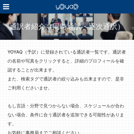
YOYAQ（予
訳）
通訳者紹介（同時通訳・逐次通訳）
YOYAQ（予訳）に登録されている通訳者一覧です。通訳者
の名前や写真をクリックすると、詳細のプロフィールを確
認することが出来ます。
また、検索タグで通訳者の絞り込みも出来ますので、是非
ご利用くださいませ。
もし言語・分野で見つからない場合、スケジュールが合わ
ない場合、条件に合う通訳者を追加できる可能性がありま
す。
お気軽に事務局までご相談ください。