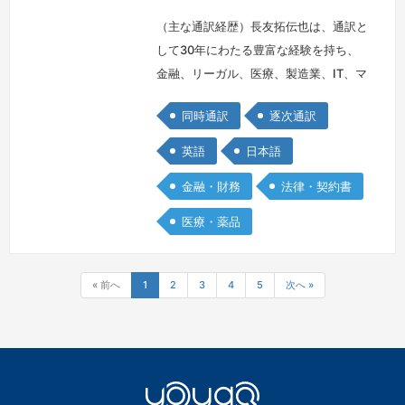
（主な通訳経歴）長友拓伝也は、通訳と
して30年にわたる豊富な経験を持ち、
金融、リーガル、医療、製造業、IT、マ
ーケティング、メディアなど、多岐にわ
同時通訳
逐次通訳
たる分野での実績を積み重ねてきまし
た。カナダカールトン大学への語学留学
英語
日本語
をはじめ、ブリティッシュコロンビア大
金融・財務
法律・契約書
学での財務会計と監査の単位取得を含む
留学経験を有し、英語圏で15年を過ご
医療・薬品
しています。通訳のプロフェッショナル
として、ISSインスティチュート、コン
グ…
続きを見る »
« 前へ
1
2
3
4
5
次へ »