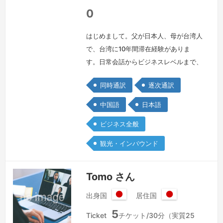
0
はじめまして。父が日本人、母が台湾人
で、台湾に10年間滞在経験がありま
す。日常会話からビジネスレベルまで、
自然で正確な日中通訳が可能です。現在
同時通訳
逐次通訳
は化学系の貿易会社に勤務し、中国・台
湾・日本企業間のやり取りや通訳業務に
中国語
日本語
携わっております。前職では百貨店の免
ビジネス全般
税カウンターにて中国語対応を担当し、
接客・買い物サポートを行っておりまし
観光・インバウンド
た。展示会でのの通訳経験もあり、現場
での臨機応変な対応も可能です。また、
Tomo さん
市役所…
続きを見る »
出身国
居住国
日
日
5
本
本
Ticket
チケット/30分（実質25