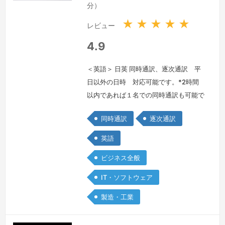
国
国
分）
★
★
★
★
★
レビュー
4.9
＜英語＞ 日英 同時通訳、逐次通訳 平
日以外の日時 対応可能です。*2時間
以内であれば１名での同時通訳も可能で
す。突然ご予約をいただいても（特に初
同時通訳
逐次通訳
回の場合）内容によってはお引き受けで
きない場合もありますので、お手数です
英語
が、ご予約前に一度ダイレクトメールで
ビジネス全般
日時、内容、組織名（企業名、団体名）
などご連絡いただきますよう、よろしく
IT・ソフトウェア
お願いします。なお急な場合でも空いて
製造・工業
おりますかぎり通訳お引き受けしたく、
メ…
続きを見る »