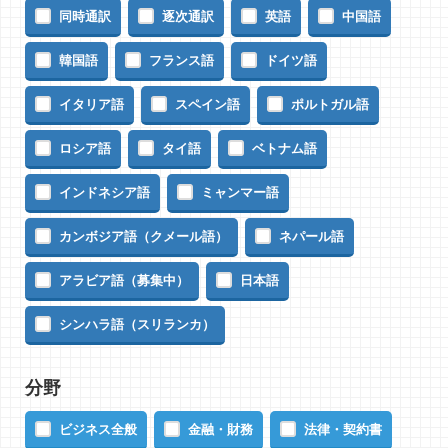
同時通訳
逐次通訳
英語
中国語
韓国語
フランス語
ドイツ語
イタリア語
スペイン語
ポルトガル語
ロシア語
タイ語
ベトナム語
インドネシア語
ミャンマー語
カンボジア語（クメール語）
ネパール語
アラビア語（募集中）
日本語
シンハラ語（スリランカ）
分野
ビジネス全般
金融・財務
法律・契約書