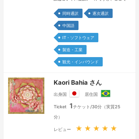
の受注予定は有りません。問合せは歓迎
同時通訳
逐次通訳
します。日本人の夫と幼い息子と一緒に
暮らしています。好きな食べ物は、おは
中国語
ぎ。
続きを見る »
IT・ソフトウェア
製造・工業
観光・インバウンド
Kaori Bahia さん
出身国
居住国
日
ブ
1
本
ラ
Ticket
チケット/30分（実質25
国
ジ
分）
ル
連
★
★
★
★
★
レビュー
邦