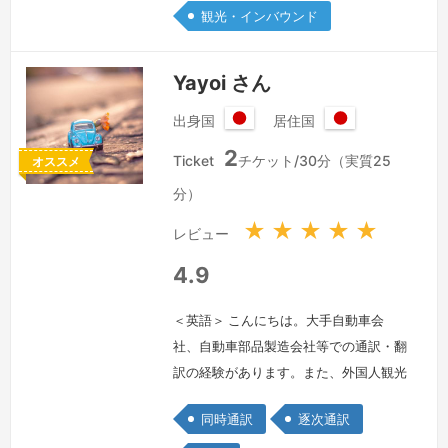
カー共同での商品開発会議通訳、東京ビ
観光・インバウンド
ックサイトでの展示会通訳、その他ビジ
ネスメール翻訳などを主に行いました。
Yayoi さん
その後…
続きを見る »
出身国
居住国
日
日
2
本
本
Ticket
チケット/30分（実質25
オススメ
国
国
分）
★
★
★
★
★
レビュー
4.9
＜英語＞ こんにちは。大手自動車会
社、自動車部品製造会社等での通訳・翻
訳の経験があります。また、外国人観光
客への通訳案内、英会話講師の経験もあ
同時通訳
逐次通訳
ります。皆さんのコミュニケーションの