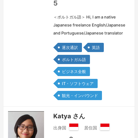
共
5
和
国
＜ポルトガル語＞ Hi, I am a native
Japanese freelance English/Japanese
and Portuguese/Japanese translator
and I have been working in the
逐次通訳
英語
industry for 18 years now. I have more
experiences as a translator rath…
続
ポルトガル語
きを見る »
ビジネス全般
IT・ソフトウェア
観光・インバウンド
Katya さん
出身国
居住国
イ
イ