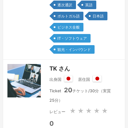
逐次通訳
英語
で、そこを意識した内容にします。自己
紹介欄にそのままコピペできる文章：日
ポルトガル語
日本語
本語・英語・ポルトガル語（本国）の3
ビジネス全般
言語を母国語レベルで操るトライリンガ
ル通訳者です。幼少期をポルトガルで過
IT・ソフトウェア
ごし、3言語を自然な環境で習得しまし
観光・インバウンド
た。それぞれの言語の文化的背景と語感
を深…
続きを見る »
TK さん
出身国
居住国
日
日
20
本
本
Ticket
チケット/30分（実質
国
国
25分）
★
★
★
★
★
レビュー
0