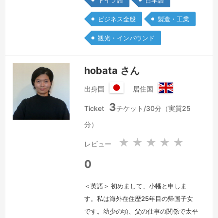
ドイツ語
日本語
り、また得意分野でもありますが、幅広
ビジネス全般
製造・工業
いお仕事に対応しています。
続きを見
る »
観光・インバウンド
hobata さん
出身国
居住国
日
イ
3
本
ギ
Ticket
チケット/30分（実質25
国
リ
分）
ス
★
★
★
★
★
レビュー
0
＜英語＞ 初めまして、小幡と申しま
す。私は海外在住歴25年目の帰国子女
です。幼少の頃、父の仕事の関係で太平