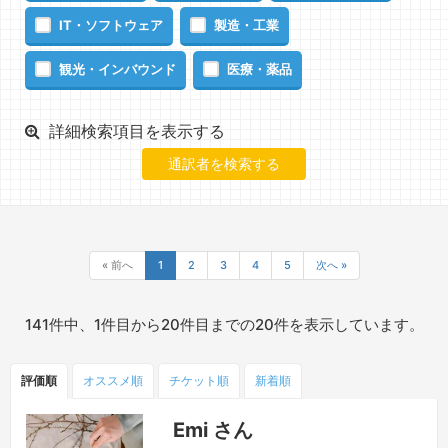
IT・ソフトウェア
製造・工業
観光・インバウンド
医療・薬品
詳細検索項目を表示する
« 前へ
1
2
3
4
5
次へ »
141件中、1件目から20件目までの20件を表示しています。
評価順
オススメ順
チケット
順
新着順
Emi さん