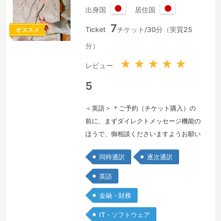
出身国
居住国
日
日
7
本
本
Ticket
チケット/30分（実質25
オススメ
国
国
分）
★
★
★
★
★
レビュー
5
＜英語＞ ＊ご予約（チケット購入）の
前に、まずダイレクトメッセージ機能の
ほうで、御相談くださいますようお願い
いたします。＊通訳料金につきまして
同時通訳
逐次通訳
は、お客様のご予算に合わせ、ご相談に
応じさせていただきます。現在の設定
英語
は、短時間の（30分）逐次通訳を想定
金融・財務
しております。逐次通訳は、時間が長い
場合（3時間を超えるなど）、料金を下
IT・ソフトウェア