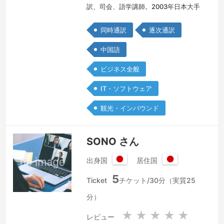
訳、司会、語学講師。2003年日本大手
企業の海外採用で来日、2007年夏より
同時通訳
逐次通訳
独立、フリーランスとして通訳、翻訳、
語学講師、バイリンガル司会、コーディ
中国語
ネーター、写真作家、ライター、広報な
ビジネス全般
ど幅広く活動し、あらゆる分野の現場経
験を持っております。豊富な知識、的確
IT・ソフトウェア
な表現、美しい発音、柔軟で誠実な姿勢
観光・インバウンド
で対応させていただきます。★スケジ
ュー…
続きを見る »
SONO さん
出身国
居住国
日
日
5
本
本
Ticket
チケット/30分（実質25
国
国
分）
★
★
★
★
★
レビュー