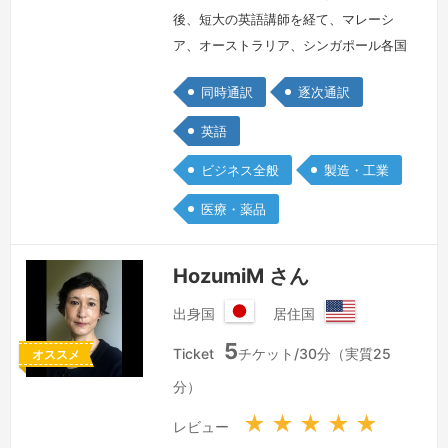
後、短大の英語講師を経て、マレーシ
ア、オーストラリア、シンガポール各国
で国際会議の通訳や翻訳のお仕事をさせ
同時通訳
逐次通訳
ていただきました。以来、異文化の価値
観や背景を考慮しながら的確で良いコミ
英語
ュニケーションができるように心がけて
ビジネス全般
製造・工業
おります。2020年に帰国後、Zoomを
はじめ、Interprefy、InterpreteX、
医療・薬品
Interactio 等のRSIプラットフォームで
のリモー…
続きを見る »
HozumiM さん
出身国
居住国
日
ア
5
本
メ
Ticket
チケット/30分（実質25
オススメ
国
リ
分）
カ
合
★
★
★
★
★
レビュー
衆