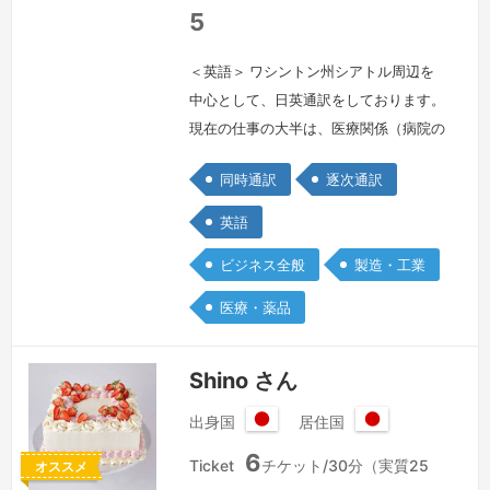
国
5
＜英語＞ ワシントン州シアトル周辺を
中心として、日英通訳をしております。
現在の仕事の大半は、医療関係（病院の
同行通訳もしくはビデオでの通訳）教育
同時通訳
逐次通訳
関連になりますが、裁判所からのお仕事
も時折頂きます。在米30年以上、日本
英語
では電器企業に勤務、アメリカではコン
ビジネス全般
製造・工業
ピュータ関連の会社数社に勤務経験があ
ります。パンデミック以前には、日本か
医療・薬品
らの自治体関連のお客様に同行して通訳
したり、自動車メーカー様の現地での調
Shino さん
査 …
続きを見る »
出身国
居住国
日
日
6
本
本
Ticket
チケット/30分（実質25
オススメ