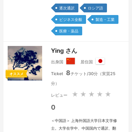
逐次通訳
ロシア語
ビジネス全般
製造・工業
医療・薬品
Ying さん
出身国
居住国
中
日
8
華
本
Ticket
チケット/30分（実質25
オススメ
人
国
分）
民
共
★
★
★
★
★
レビュー
和
国
0
＜中国語＞ 上海外国語大学日本文学修
士。大学在学中、中国国内で通訳、翻