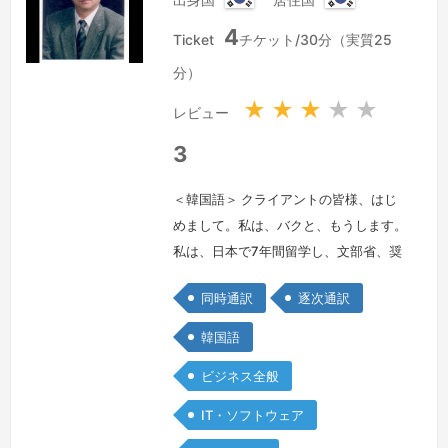
数対…
続きを見る »
大
大
4
韓
韓
Ticket
チケット/30分（実質25
民
民
分）
国
国
★
★
★
★
★
レビュー
3
＜韓国語＞ クライアントの皆様、はじ
めまして。私は、バクと、もうします。
私は、日本で7年間留学し、文部省、奨
学生として、国立大阪大学で、修士・博
同時通訳
逐次通訳
士号をとりました。韓国で、30年間の4
年制大学、教授職を引退した後、いま
韓国語
は、おもに通訳と翻訳をやっておりま
ビジネス全般
す。韓国のサムソンなど、大企業の通訳
経験も多数もっております。私の場合
IT・ソフトウェア
は、工学博士号をもっており、一般通訳