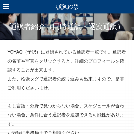
YOYAQ（予
訳）
通訳者紹介（同時通訳・逐次通訳）
YOYAQ（予訳）に登録されている通訳者一覧です。通訳者
の名前や写真をクリックすると、詳細のプロフィールを確
認することが出来ます。
また、検索タグで通訳者の絞り込みも出来ますので、是非
ご利用くださいませ。
もし言語・分野で見つからない場合、スケジュールが合わ
ない場合、条件に合う通訳者を追加できる可能性がありま
す。
お気軽に事務局までご相談ください。