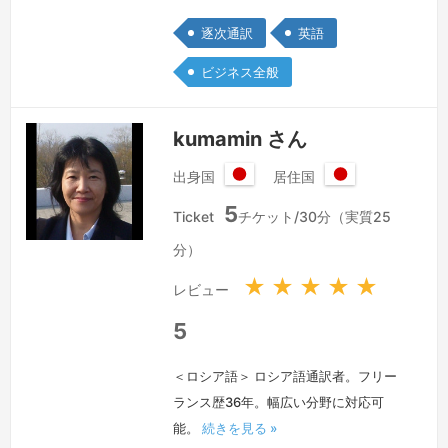
洋のパラオとグアムに８年間住んでいま
逐次通訳
英語
した。２０１４年より夫の転勤のため、
イギリスのロンドンに住んでいます。現
ビジネス全般
在は、ロンドン芸術大学の大学院で服飾
心理学を学んでおります。ロンドンに引
kumamin さん
越す前はニューヨークに住み、大学に通
いながら、日本の繊維業界紙「繊研新
出身国
居住国
日
日
聞」の現地通信員として働いておりまし
5
本
本
Ticket
チケット/30分（実質25
た。通訳…
続きを見る »
国
国
分）
★
★
★
★
★
レビュー
5
＜ロシア語＞ ロシア語通訳者。フリー
ランス歴36年。幅広い分野に対応可
能。
続きを見る »