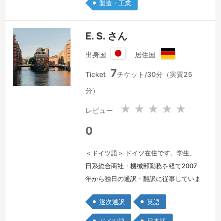
製造・工業
はもちろん、特に、工学など、技術分野
や学術分…
続きを見る »
E. S. さん
出身国
居住国
日
ド
7
本
イ
Ticket
チケット/30分（実質25
国
ツ
分）
連
邦
★
★
★
★
★
レビュー
共
和
0
国
＜ドイツ語＞ ドイツ在住です。学生、
日系総合商社・機械部勤務を経て2007
年から独日の通訳・翻訳に従事していま
す。当地には「家族経営ながら世界シェ
逐次通訳
英語
アNo.1」の技術力を誇るメーカー様が
多いため、自然と産業技術系が中心とな