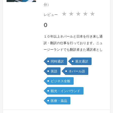
国
国
分）
★
★
★
★
★
レビュー
0
１０年以上ネパールと日本を行き来し通
訳・翻訳の仕事を行っております。ニュ
ージーランドでも翻訳者また通訳者とし
て働きました。専門分野は、政府行政、
同時通訳
逐次通訳
法律、不動産、契約書、証明書、医療で
すが、多分野においても通訳・翻訳を行
英語
ネパール語
っております。宅地建物取引士、不動産
ビジネス全般
コンサルティングママスターの資格およ
び医療通訳研修修了証書を取得してお
観光・インバウンド
り、法律と医療の知識も多少ございま
医療・薬品
す。各省庁や医療機関、外国人を雇用し
ている企…
続きを見る »