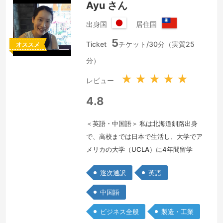
Ayu さん
出身国
居住国
日
台
5
本
湾
Ticket
チケット/30分（実質25
オススメ
国
分）
★
★
★
★
★
レビュー
4.8
＜英語・中国語＞ 私は北海道釧路出身
で、高校までは日本で生活し、大学でア
メリカの大学（UCLA）に4年間留学
し、言語学の学士号を取得しました。そ
逐次通訳
英語
の後中国語を話せるようになりたいと思
い、台湾に渡り、現地の貿易会社で英・
中国語
中・日の通訳として3年間勤務しまし
ビジネス全般
製造・工業
た。その際には、日本企業様と台湾メー