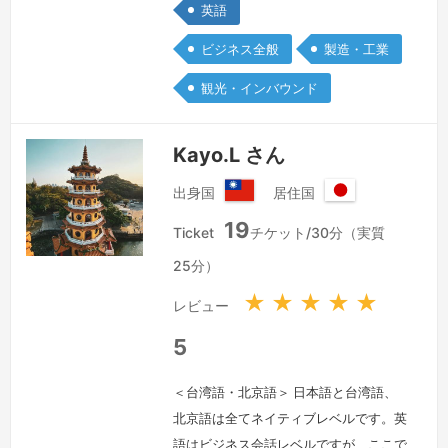
少しでもお役に立てたらと思っていま
英語
す。ご連絡を頂けるのを是非お待ちして
ビジネス全般
製造・工業
おります。
続きを見る »
観光・インバウンド
Kayo.L さん
出身国
居住国
台
日
19
湾
本
Ticket
チケット/30分（実質
国
25分）
★
★
★
★
★
レビュー
5
＜台湾語・北京語＞ 日本語と台湾語、
北京語は全てネイティブレベルです。英
語はビジネス会話レベルですが、ここで