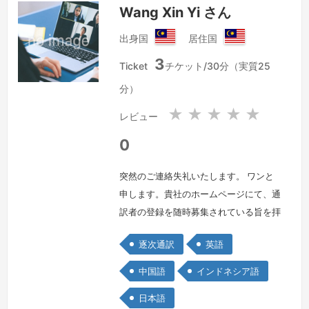
Wang Xin Yi さん
出身国
居住国
マ
マ
3
レ
レ
Ticket
チケット/30分（実質25
ー
ー
分）
シ
シ
ア
ア
★
★
★
★
★
レビュー
0
突然のご連絡失礼いたします。 ワンと
申します。貴社のホームページにて、通
訳者の登録を随時募集されている旨を拝
見し、ぜひ登録させていただきたくご連
逐次通訳
英語
絡差し上げました。私はこれまで、日本
語、英語、中国語、マレー語通訳とし
中国語
インドネシア語
て、約16年の実務経験がございます。
日本語
主に製造、ビジネス、観光などの分野を