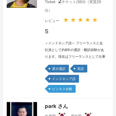
2
ン
ン
Ticket
チケット/30分（実質25
ド
ド
分）
ネ
ネ
シ
シ
★
★
★
★
★
レビュー
ア
ア
共
共
5
和
和
国
国
＜インドネシア語＞ フリーランスと会
社員として約6年の通訳・翻訳経験があ
ります。現在はフリーランスとして仕事
しております。通訳内容は主にデジタル
逐次通訳
英語
マーケティング案件のコーディング、デ
ザインなどの作業関連です。日本語また
インドネシア語
は英語を話すクライアントとインドネシ
ビジネス全般
ア語を話す作業者のコミュニケーション
をサポートします。フィールド調査、セ
ミナー、評議会のスピーチなど、大学関
park さん
連の通訳経験もあります。翻訳案件も多
出身国
居住国