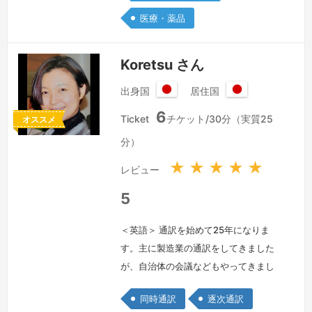
げるご提案もございます。同時通訳は内
医療・薬品
容や条件に応じ、1名体制交代なしで60
分、9…
続きを見る »
Koretsu さん
出身国
居住国
日
日
6
本
本
Ticket
チケット/30分（実質25
オススメ
国
国
分）
★
★
★
★
★
レビュー
5
＜英語＞ 通訳を始めて25年になりま
す。主に製造業の通訳をしてきました
が、自治体の会議などもやってきまし
た。よろしくお願いいたします。I've
同時通訳
逐次通訳
been providing my service for 25