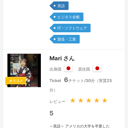
years mainly for manufacturing
英語
companies. I am also currently
ビジネス全般
working with the local government…
続きを見る »
IT・ソフトウェア
製造・工業
Mari さん
出身国
居住国
日
日
6
本
本
Ticket
チケット/30分（実質25
オススメ
国
国
分）
★
★
★
★
★
レビュー
5
＜英語＞ アメリカの大学を卒業した