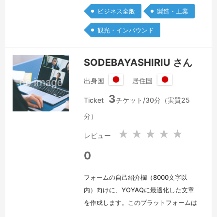
専門としております。つきましては、履
ビジネス全般
製造・工業
歴書および職務経歴書を添付いたしまし
観光・インバウンド
たので、ご査収いただけますと幸いで
す。特に…
続きを見る »
SODEBAYASHIRIU さん
出身国
居住国
日
日
3
本
本
Ticket
チケット/30分（実質25
国
国
分）
★
★
★
★
★
レビュー
0
フォームの自己紹介欄（8000文字以
内）向けに、YOYAQに最適化した文章
を作成します。このプラットフォームは
オンライン・在宅・ビジネス寄りなの