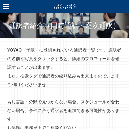
YOYAQ（予
訳）
通訳者紹介（同時通訳・逐次通訳）
YOYAQ（予訳）に登録されている通訳者一覧です。通訳者
の名前や写真をクリックすると、詳細のプロフィールを確
認することが出来ます。
また、検索タグで通訳者の絞り込みも出来ますので、是非
ご利用くださいませ。
もし言語・分野で見つからない場合、スケジュールが合わ
ない場合、条件に合う通訳者を追加できる可能性がありま
す。
お気軽に事務局までご相談ください。