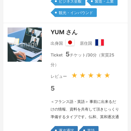
ビジネス全般
製造・工業
どを日本語、ドイツ語、英語で通訳いた
します。自動車・エレクトロニクス業
観光・インバウンド
界、医療・製薬・医薬部外品・食料品・
日用品・化粧品業界、法律・特許関連で
YUM さん
の経…
続きを見る »
出身国
居住国
日
フ
5
本
ラ
Ticket
チケット/30分（実質25
国
ン
分）
ス
共
★
★
★
★
★
レビュー
和
国
5
＜フランス語・英語＞ 事前に出来るだ
けの情報、資料を共有して頂きじっくり
準備するタイプです。仏和、英和逐次通
訳 在仏20年です。工場監査、研修、
逐次通訳
英語