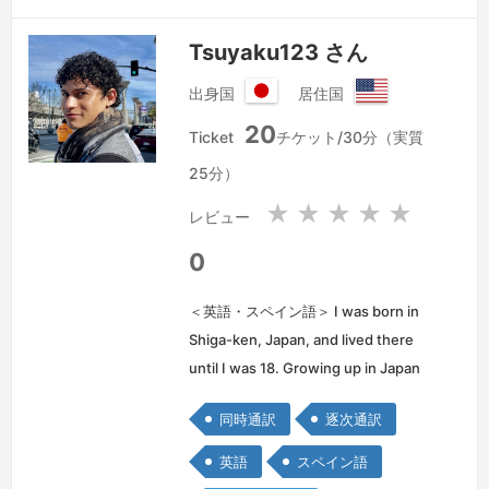
話通訳にも従事。
続きを見る »
Tsuyaku123 さん
出身国
居住国
日
ア
20
本
メ
Ticket
チケット/30分（実質
国
リ
25分）
カ
合
★
★
★
★
★
レビュー
衆
国
0
＜英語・スペイン語＞ I was born in
Shiga-ken, Japan, and lived there
until I was 18. Growing up in Japan
with an American mother and a
同時通訳
逐次通訳
Peruvian father, I've relied on
Japanese, English, and Spanish for
英語
スペイン語
every pa…
続きを見る »