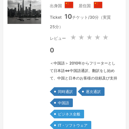
出身国
居住国
中
中
10
華
華
Ticket
チケット/30分（実質
人
人
25分）
民
民
共
共
★
★
★
★
★
レビュー
和
和
国
国
0
＜中国語＞ 2010年からフリーターとし
て日本語⇔中国語通訳、翻訳をし始め
て、中国と日本のお客様の信頼及び支持
の元で、数多くの分野で通訳、翻訳を務
同時通訳
逐次通訳
めさせていただきました。通訳者、翻訳
者として、語学だけではなく、様々な知
中国語
識と日々の努力が欠かせずと意識しなが
ビジネス全般
ら、「よりよいサービスを提供できるよ
うに」をモットーに、常に好奇心と向上
IT・ソフトウェア