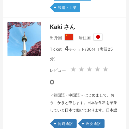
心を持って自分を励まして磨いておりま
製造・工業
す。そして、仕事上、最後まで責任感を
持…
続きを見る »
Kaki さん
出身国
居住国
中
日
4
華
本
Ticket
チケット/30分（実質25
人
国
分）
民
共
★
★
★
★
★
レビュー
和
国
0
＜韓国語・中国語＞ はじめまして、お
う かきと申します。日本語学科を卒業
していま日本で働いております。日本語
はビジネスレベルで、韓国語は母国語レ
同時通訳
逐次通訳
ベルです。どうぞよろしくお願いいたし