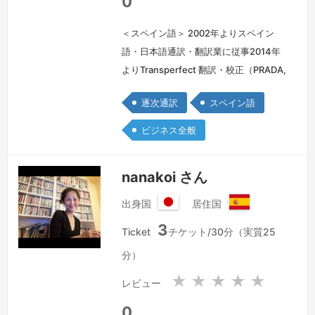
0
＜スペイン語＞ 2002年よりスペイン
語・日本語通訳・翻訳業に従事2014年
よりTransperfect 翻訳・校正（PRADA,
Miu Miu, Amazon, Victorinox,
逐次通訳
スペイン語
Swarovski, Technogym、 Delta
Airlines等）、2016年に同社の翻訳者認
ビジネス全般
定取得2014年よりマドリード市役所ホ
ームページesmadrid.comのコンテンツ
nanakoi さん
チェック、翻訳（htt…
続きを見る »
出身国
居住国
日
ス
3
本
ペ
Ticket
チケット/30分（実質25
国
イ
分）
ン
★
★
★
★
★
レビュー
0