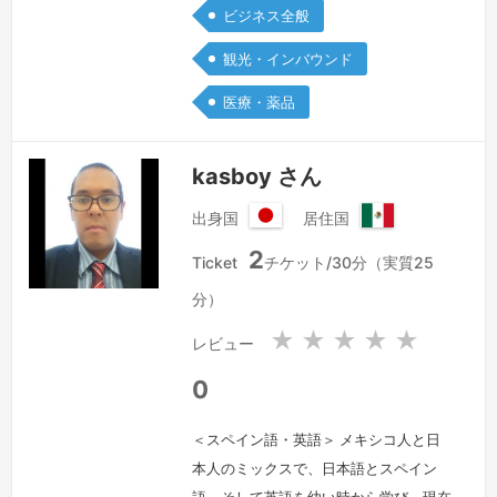
ビジネス全般
観光・インバウンド
医療・薬品
kasboy さん
出身国
居住国
日
メ
2
本
キ
Ticket
チケット/30分（実質25
国
シ
分）
コ
合
★
★
★
★
★
レビュー
衆
国
0
＜スペイン語・英語＞ メキシコ人と日
本人のミックスで、日本語とスペイン
語、そして英語を幼い時から学び、現在