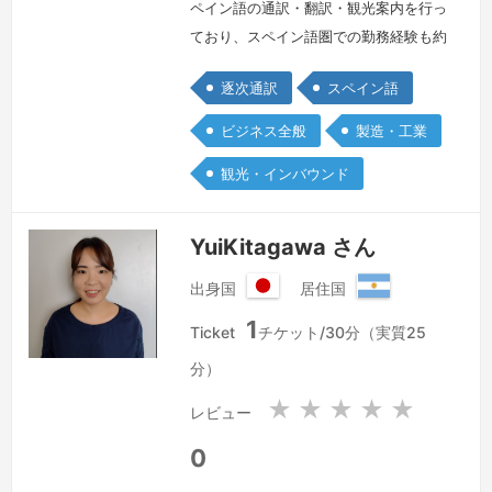
ペイン語の通訳・翻訳・観光案内を行っ
ており、スペイン語圏での勤務経験も約
8年ございます。建築、自動車、機械、
逐次通訳
スペイン語
製造といった分野が得意分野ですが、他
にも様々な分野での通訳経験があるた
ビジネス全般
製造・工業
め、たとえ未知の分野であってもどのよ
観光・インバウンド
うに対処すれば良いのか、突発的な出来
事に対してもどのように対処すれば良い
のかは熟知していると自ら認識しており
YuiKitagawa さん
ます。また、通訳としてではなく現地企
出身国
居住国
業と直…
続きを見る »
日
ア
1
本
ル
Ticket
チケット/30分（実質25
国
ゼ
分）
ン
チ
★
★
★
★
★
レビュー
ン
共
0
和