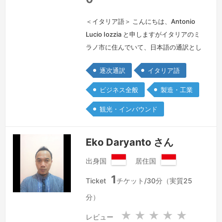
＜イタリア語＞ こんにちは、Antonio
Lucio Iozzia と申しますがイタリアのミ
ラノ市に住んでいて、日本語の通訳とし
て仕事しています。私は若者ではないの
逐次通訳
イタリア語
でいろいろな業界に経験があります:
機械、ファッション、靴、宝石、などに
ビジネス全般
製造・工業
通訳としてサポートしたことがありま
観光・インバウンド
す。下記のリンクのご使用をいただけれ
ば私に関する細かい情報が読めるので、
是非私のホームページをご覧ください。
Eko Daryanto さん
よろしくお願いします…
続きを見る »
出身国
居住国
イ
イ
1
ン
ン
Ticket
チケット/30分（実質25
ド
ド
分）
ネ
ネ
シ
シ
★
★
★
★
★
レビュー