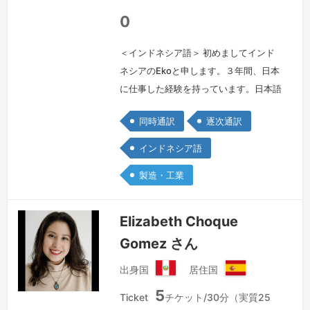
ア
ア
共
共
0
和
和
国
国
＜インドネシア語＞ 初めましてインド
ネシアのEkoと申します。３年間、日本
に仕事した経験を持っています。日本語
通訳経験8年間です。製造業界を主に通
同時通訳
逐次通訳
訳をやっています。それ以外、建設業界
は１年間経験を持っています。よろしく
インドネシア語
お願いいたします。
続きを見る »
製造・工業
Elizabeth Choque
Gomez さん
出身国
居住国
ペ
ス
5
ル
ペ
Ticket
チケット/30分（実質25