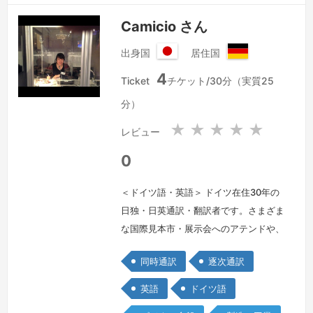
たします。Selamat siang, Perkenalkan
Camicio さん
nama syaa Ulfi. Saya bekerja sebagai
P…
続きを見る »
出身国
居住国
日
ド
4
本
イ
Ticket
チケット/30分（実質25
国
ツ
分）
連
邦
★
★
★
★
★
レビュー
共
和
0
国
＜ドイツ語・英語＞ ドイツ在住30年の
日独・日英通訳・翻訳者です。さまざま
な国際見本市・展示会へのアテンドや、
国際会議、テクニカル・ビジット、キッ
同時通訳
逐次通訳
クオフ・イベント、マーケティングリサ
ーチ、グループインタビュー、プレスワ
英語
ドイツ語
ークショップ、社内研修、打ち合わせな