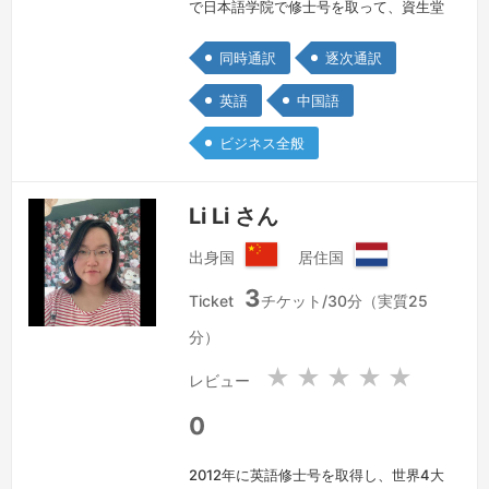
で日本語学院で修士号を取って、資生堂
の合弁会社（北京）に入社しました。マ
同時通訳
逐次通訳
ーケテイング課長として、商品広報をは
じめ、ブランド戦略、キャンペーン企
英語
中国語
画、販促管理など、マーケティング全般
ビジネス全般
な業務を総括していました。特に、広告
宣伝の表現の磨きや日本本社の関連部門
とのコミュニケーションの窓口役も担当
Li Li さん
していました。マーケティングやブラン
出身国
居住国
ディ…
続きを見る »
中
オ
3
華
ラ
Ticket
チケット/30分（実質25
人
ン
分）
民
ダ
共
王
★
★
★
★
★
レビュー
和
国
国
0
2012年に英語修士号を取得し、世界4大