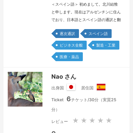
国
＜スペイン語＞ 初めまして。北川結惟
と申します。現在はアルゼンチンに住ん
でおり、日本語とスペイン語の通訳と翻
訳のお仕事に6年間携わっています。関
逐次通訳
スペイン語
西外国語大学のスペイン語学科を卒業
後、メキシコにある日系自動車会社で日
ビジネス全般
製造・工業
本語とスペイン語の通訳担当として働い
医療・薬品
ていました。主に工場内などで、現地の
スタッフと日本人駐在員間のコミュニケ
ーションの通訳業務を行っていました。
Nao さん
その後、アルゼンチンの現地会社にて日
出身国
居住国
本人移…
続きを見る »
日
ス
6
本
ペ
Ticket
チケット/30分（実質25
国
イ
分）
ン
★
★
★
★
★
レビュー