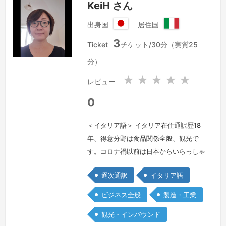
KeiH さん
出身国
居住国
日
イ
3
本
タ
Ticket
チケット/30分（実質25
国
リ
分）
ア
共
★
★
★
★
★
レビュー
和
国
0
＜イタリア語＞ イタリア在住通訳歴18
年、得意分野は食品関係全般、観光で
す。コロナ禍以前は日本からいらっしゃ
るビジネスマンのお客様の通訳兼アシス
逐次通訳
イタリア語
タント、観光でいらっしゃるお客様の通
訳とご案内を数多く担当させていただき
ビジネス全般
製造・工業
ました。「予訳」でもこの経験を活かし
観光・インバウンド
たいと思っています。
続きを見る »