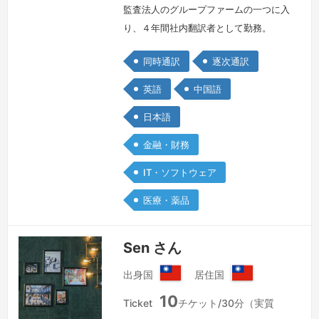
監査法人のグループファームの一つに入
り、４年間社内翻訳者として勤務。
2019年にオランダに移住し、臨床試験
同時通訳
逐次通訳
サービス会社の翻訳と通訳を担当。
ACG関連の仕事なら気軽く話しかけて
英語
中国語
ください。4年会计师事务翻译经验，1
日本語
年临床试验相关翻译经验，擅长金融、医
疗领域的翻译和口译。对于游戏和IT方面
金融・財務
的内容也有兴趣。希望可以通过我在中日
IT・ソフトウェア
英三语方面的经验帮助到您。As an E…
続きを見る »
医療・薬品
Sen さん
出身国
居住国
台
台
10
湾
湾
Ticket
チケット/30分（実質