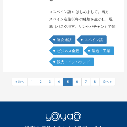
＜スペイン語＞ はじめまして。当方、
スペイン在住30年の経験を生かし、現
地（バスク地方、サンセバチャン）で翻
訳・通訳のフリーランスを営んでおりま
逐次通訳
スペイン語
す。当初は音楽留学で渡西し、音楽院卒
業後はプロのバイオリン奏者として10
ビジネス全般
製造・工業
年以上、オーケストラで働いておりまし
観光・インバウンド
た。 職場では当方が唯一の日本人（ア
ジア人）でしたので、いろいろと荒波に
揉まれまして、この時期にスペイン語の
« 前へ
1
2
3
4
5
6
7
8
次へ »
コミュニケーション能力が鍛えられたと
思っ…
続きを見る »