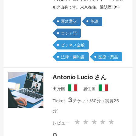
ルグ出身です。東京在住、通訳歴10年
以上あります。通訳者としてお役に立て
逐次通訳
英語
る事を楽しみにしております。
続きを
見る »
ロシア語
ビジネス全般
法律・契約書
医療・薬品
Antonio Lucio さん
出身国
居住国
イ
イ
3
タ
タ
Ticket
チケット/30分（実質25
リ
リ
分）
ア
ア
共
共
★
★
★
★
★
レビュー
和
和
国
国
0