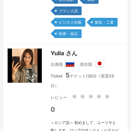
商談、展示会等の経験があります。よろ
しくお願いいたします。
続きを見る »
フランス語
ビジネス全般
製造・工業
医療・薬品
Yulia さん
出身国
居住国
ロ
日
5
シ
本
Ticket
チケット/30分（実質25
ア
国
分）
連
邦
★
★
★
★
★
レビュー
0
＜ロシア語＞ 初めまして、ユーリヤと
申します。ロシアのサンクト・ペテルビ