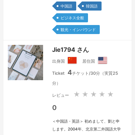
ます。
続きを見る »
中国語
韓国語
ビジネス全般
観光・インバウンド
Jie1794 さん
出身国
居住国
中
ア
4
華
メ
Ticket
チケット/30分（実質25
人
リ
分）
民
カ
共
合
★
★
★
★
★
レビュー
和
衆
国
国
0
＜中国語・英語＞ 初めまして、劉と申
します。2004年、北京第二外国語大学