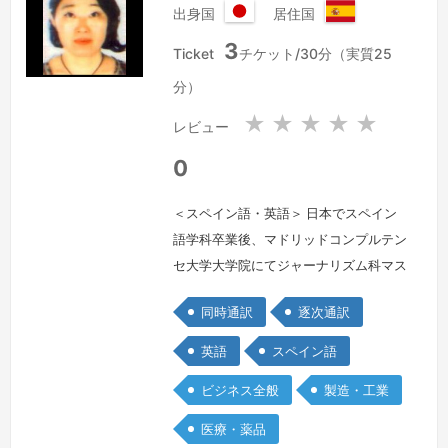
出身国
居住国
日
ス
3
本
ペ
Ticket
チケット/30分（実質25
国
イ
分）
ン
★
★
★
★
★
レビュー
0
＜スペイン語・英語＞ 日本でスペイン
語学科卒業後、マドリッドコンプルテン
セ大学大学院にてジャーナリズム科マス
ター修了。その後スペイン在住。フライ
同時通訳
逐次通訳
トアテンダントとして働く一方、通訳・
翻訳業も展開。現在、スペイン在住約、
英語
スペイン語
30年。スペインの各地でのスペイン語
ビジネス全般
製造・工業
⇔日本語、英語⇔日本語通訳を承るほ
か、オンラインにて通訳、翻訳、および
医療・薬品
字幕文字起こし、字幕翻訳、緊急時の電