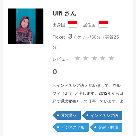
Ulfi さん
出身国
居住国
イ
イ
3
ン
ン
Ticket
チケット/30分（実質25
ド
ド
分）
ネ
ネ
シ
シ
★
★
★
★
★
レビュー
ア
ア
共
共
0
和
和
国
国
＜インドネシア語＞ 始めまして、ウル
フィ（Ulfi）と申します。2012年から日
経で通訳秘書として仕事しています。よ
く通訳する分野は、一般的な事業、会計
逐次通訳
インドネシア語
（損益報告、バランスシート、監査報告
を読める）、および税金（移転価格ファ
ビジネス全般
金融・財務
イルを読める）です。よろしくお願いい