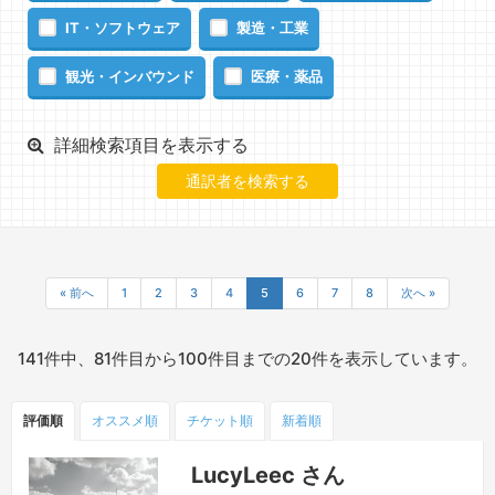
IT・ソフトウェア
製造・工業
観光・インバウンド
医療・薬品
詳細検索項目を表示する
« 前へ
1
2
3
4
5
6
7
8
次へ »
141件中、81件目から100件目までの20件を表示しています。
評価順
オススメ順
チケット
順
新着順
LucyLeec さん