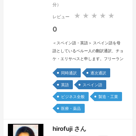
ー
イ
分）
共
ン
和
★
★
★
★
★
レビュー
国
0
＜スペイン語・英語＞ スペイン語を母
語としているペルー人の翻訳通訳、チョ
ケ・エリサべスと申します。フリーラン
サー日西・英西の翻訳通訳の活動を行な
同時通訳
逐次通訳
っております。ペルーで、英仏西の翻訳
通訳コースを大学で専門し、同時に言語
英語
スペイン語
学校で日本語を勉強しておりました。そ
ビジネス全般
製造・工業
れで大学を卒業したら、すぐに日西通訳
としてのお仕事ができました。２年ぐら
医療・薬品
いの通訳経験で、通訳の仕事が大好きだ
ということに気がつきました。それをき
hirofuji さん
っか…
続きを見る »