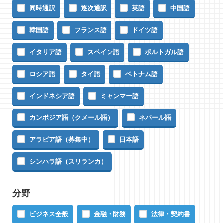
同時通訳
逐次通訳
英語
中国語
韓国語
フランス語
ドイツ語
イタリア語
スペイン語
ポルトガル語
ロシア語
タイ語
ベトナム語
インドネシア語
ミャンマー語
カンボジア語（クメール語）
ネパール語
アラビア語（募集中）
日本語
シンハラ語（スリランカ）
分野
ビジネス全般
金融・財務
法律・契約書