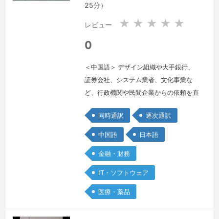
25分）
★
★
★
★
★
レビュー
0
＜中国語＞ デザイン組織や大手銀行、
証券会社、システム業者、文化事業な
ど、行政機関や民間企業からの依頼を直
に受け、フリーランス歴20年目。
続き
同時通訳
逐次通訳
を見る »
中国語
日本語
金融・財務
IT・ソフトウェア
医療・薬品