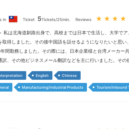
5
★
★
★
★
s in
Ticket
Tickets/25min.
Reviews
台
湾
＞ 私は北海道釧路出身で、高校までは日本で生活し、大学でアメ
を取得しました。その後中国語を話せるようになりたいと思い
3年間勤務しました。その際には、日本企業様と台湾メーカー
通訳、その他ビジネスメール翻訳などを主に行いました。その
terpretation
English
Chinese
neral
Manufacturing/Industrial Products
Tourism/Inbound 