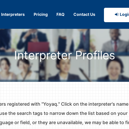
Interpreters
Pricing
FAQ
Contact Us
Logi
Interpreter Profiles
ters registered with "Yoyaq." Click on the interpreter's name
use the search tags to narrow down the list based on your
anguage or field, or they are unavailable, we may be able to 