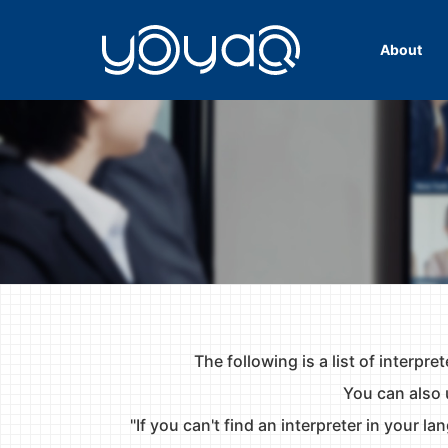
About
YOYAQ（予訳）
The following is a list of interpre
You can also 
"If you can't find an interpreter in your l