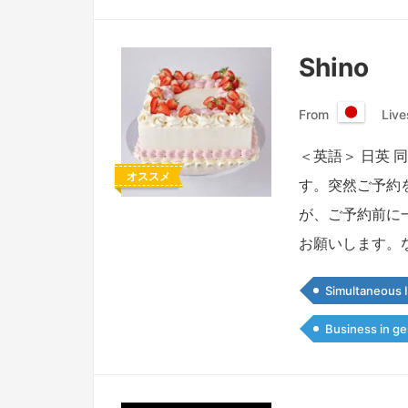
Shino
From
Live
日
本
＜英語＞ 日英
国
オススメ
す。突然ご予約
が、ご予約前に
お願いします。
Simultaneous I
Business in ge