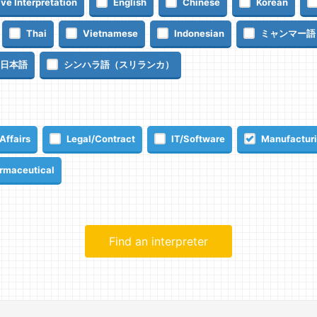
ve Interpretation
English
Chinese
Korean
Thai
Vietnamese
Indonesian
ミャンマー語
日本語
シンハラ語（スリランカ）
Affairs
Legal/Contract
IT/Software
Manufacturi
rmaceutical