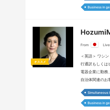
Business in ge
Hozumi
From
Live
日
本
＜英語＞ ワシ
国
オススメ
行通訳もしくは
電器企業に勤務
自治体関連のお
Simultaneous I
Business in ge