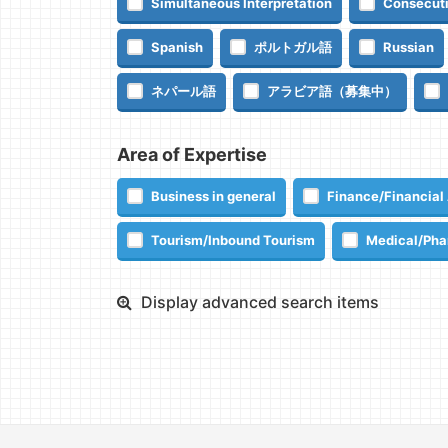
Simultaneous Interpretation
Consecuti
Spanish
ポルトガル語
Russian
ネパール語
アラビア語（募集中）
Area of Expertise
Business in general
Finance/Financial 
Tourism/Inbound Tourism
Medical/Pha
Display advanced search items