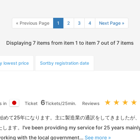
« Previous Page
1
2
3
4
Next Page »
Displaying 7 items from item 1 to item 7 out of 7 items
y lowest price
Sort
by registration date
6
★
★
★
★
s in
Ticket
Tickets/25min.
Reviews
日
本
を始めて25年になります。主に製造業の通訳をしてきましたが
国
've been providing my service for 25 years mainly f
working with the local government…
See more »