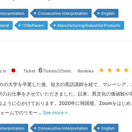
nterpretation
Consecutive Interpretation
English
neral
IT/Software
Manufacturing/Industrial Products
6
★
★
★
★
s in
Ticket
Tickets/25min.
Reviews
日
本
リカの大学を卒業した後、短大の英語講師を経て、マレーシア、
国
訳のお仕事をさせていただきました。以来、異文化の価値観や
に心がけております。2020年に帰国後、Zoomをはじめ、Interpref
フォームでのリモー…
See more »
nterpretation
Consecutive Interpretation
English