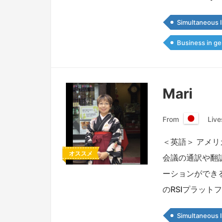
Simultaneous I
Business in ge
Mari
From
Live
日
本
＜英語＞ アメ
国
オススメ
会議の通訳や翻
ーションができるよう
のRSIプラット
Simultaneous I