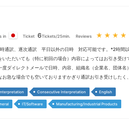
6
★
★
★
★
s in
Ticket
Tickets/25min.
Reviews
日
本
 同時通訳、逐次通訳 平日以外の日時 対応可能です。*2時間
国
をいただいても（特に初回の場合）内容によってはお引き受け
一度ダイレクトメールで日時、内容、組織名（企業名、団体名
なお急な場合でも空いておりますかぎり通訳お引き受けしたく
nterpretation
Consecutive Interpretation
English
neral
IT/Software
Manufacturing/Industrial Products