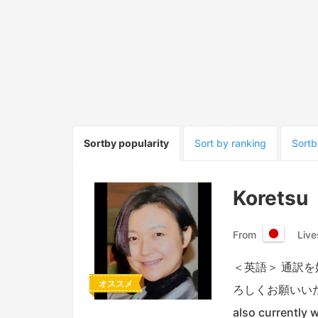
Sort
by popularity
Sort
by ranking
Sort
b
Koretsu
From
Live
日
本
＜英語＞ 通訳
国
オススメ
ろしくお願いいたします。I
also currently 