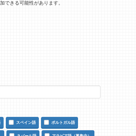
加できる可能性があります。
語
スペイン語
ポルトガル語
）
ネパール語
アラビア語（募集中）