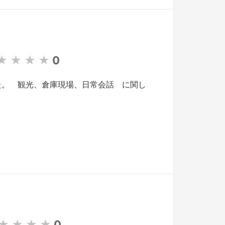
★
★
★
★
0
した。 観光、倉庫現場、日常会話 に関し
★
★
★
★
0