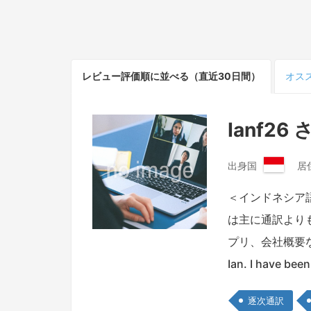
レビュー
評価順
に並べる（直近30日間）
オス
Ianf26 
出身国
居
イ
ン
＜インドネシア
ド
は主に通訳より
ネ
シ
プリ、会社概要など
ア
Ian. I have be
共
和
国
逐次通訳