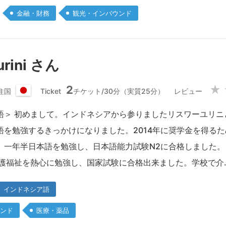
金融・財務
観光・インバウンド
urini さん
2
★
住国
Ticket
チケット/30分（実質25分）
レビュー
日
本
語＞ 初めまして。インドネシアから参りましたリスワーユリニ
国
語を勉強するきっかけになりました。2014年に奨学金を得る
。一年半日本語を勉強し、日本語能力試験N2に合格しました
介護福祉を熱心に勉強し、国家試験に合格出来ました。学校で介
インドネシア語
ンド
医療・薬品