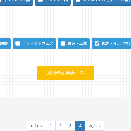
約書
IT・ソフトウェア
製造・工業
観光・インバウ
« 前へ
1
2
3
4
次へ »