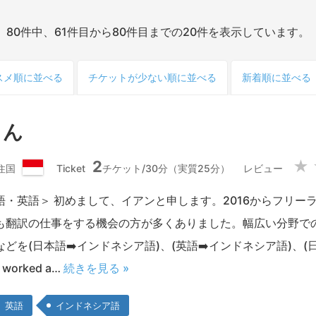
80件中、61件目から80件目までの20件を表示しています。
スメ順
に並べる
チケット
が少ない
順
に並べる
新着順
に並べる
さん
2
★
住国
Ticket
チケット/30分（実質25分）
レビュー
イ
ン
語・英語＞ 初めまして、イアンと申します。2016からフリー
ド
も翻訳の仕事をする機会の方が多くありました。幅広い分野で
ネ
シ
を(日本語➡️インドネシア語)、(英語➡️インドネシア語)、(日本
ア
en worked a…
続きを見る »
共
和
国
英語
インドネシア語