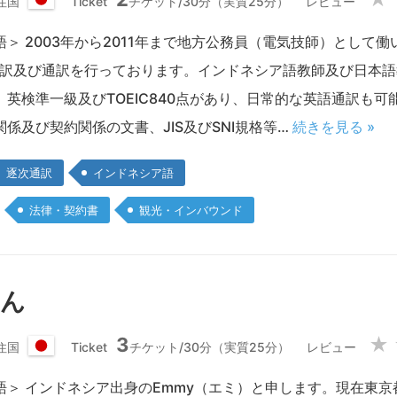
住国
Ticket
チケット/30分（実質25分）
レビュー
日
本
＞ 2003年から2011年まで地方公務員（電気技師）として働
国
翻訳及び通訳を行っております。インドネシア語教師及び日本
、英検準一級及びTOEIC840点があり、日常的な英語通訳も
係及び契約関係の文書、JIS及びSNI規格等…
続きを見る »
逐次通訳
インドネシア語
法律・契約書
観光・インバウンド
さん
3
★
住国
Ticket
チケット/30分（実質25分）
レビュー
日
本
語＞ インドネシア出身のEmmy（エミ）と申します。現在東京