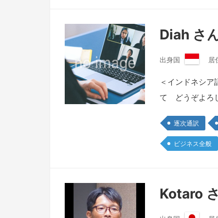
Diah さ
出身国
居
イ
ン
＜インドネシア
ド
て どうぞよろ
ネ
シ
ア
逐次通訳
共
和
ビジネス全般
国
Kotaro 