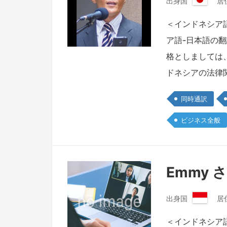
出身国
居
日
本
＜インドネシア語
国
ア語-日本語の
格としましては
ドネシアの法律関
同時通訳
ビジネス全般
Emmy 
出身国
居
イ
ン
＜インドネシア