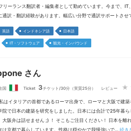
国
のフリーランス翻訳者・編集者として勤めています。今まで、I
に通訳・翻訳経験があります。幅広い分野で通訳サポートさせ
英語
インドネシア語
日本語
IT・ソフトウェア
観光・インバウンド
iappone さん
3
★
住国
Ticket
チケット/30分（実質25分）
レビュー
イ
タ
 私はイタリアの首都であるローマ出身で、ローマと大阪で建築
リ
学院で日本の建築を研究をしました。日本には合計で25年暮ら
ア
共
大阪弁は話せません ;) ！ そこもご注目ください！ 日本を
和
在は京都で暮らしています。性格は穏やかで我慢強いで…
続き