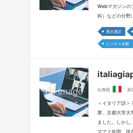
ド
Webマガジン
ネ
シ
科）などの分野
ア
共
逐次通訳
和
国
ビジネス全般
italiag
出身国
居
イ
タ
＜イタリア語＞
リ
業、京都大学大
ア
共
ました。しかし、
和
マで２年間、現