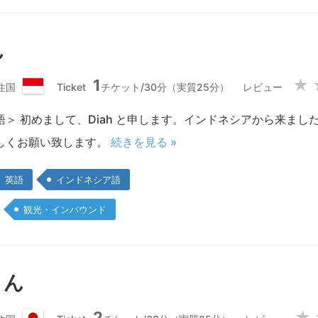
ん
1
★
住国
Ticket
チケット/30分（実質25分）
レビュー
イ
ン
語＞ 初めまして、Diah と申します。インドネシアから来ま
ド
しくお願い致します。
続きを見る »
ネ
シ
ア
英語
インドネシア語
共
和
観光・インバウンド
国
さん
2
★