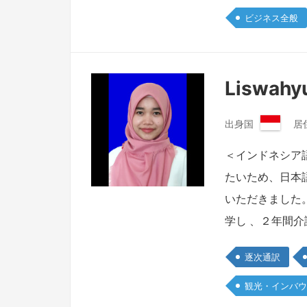
ビジネス全般
Liswahy
出身国
居
イ
ン
＜インドネシア
ド
たいため、日本
ネ
シ
いただきました
ア
学し 、２年間
共
和
国
逐次通訳
観光・インバウ