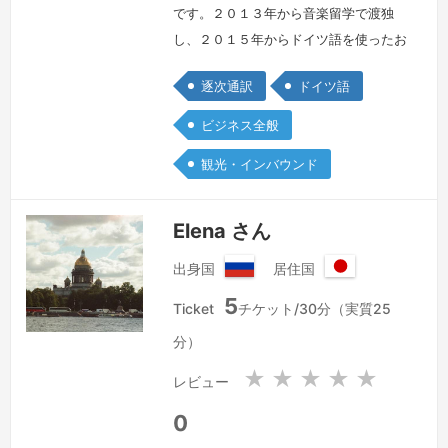
です。２０１３年から音楽留学で渡独
し、２０１５年からドイツ語を使ったお
仕事もフリーでしております。ドイツ語
逐次通訳
ドイツ語
は少しの言い回しの違いで相手側へかな
り伝わり方が変わります。文化の違いか
ビジネス全般
ら直訳してしまうと失礼になったり、円
観光・インバウンド
滑なコミュニケーションを取ることが難
しくなってしまいます。だからこそ、
「相手先に伝えたいこと」、「アポイン
Elena さん
トでのどのようなゴールを目指している
出身国
居住国
か」等の…
続きを見る »
ロ
日
5
シ
本
Ticket
チケット/30分（実質25
ア
国
分）
連
邦
★
★
★
★
★
レビュー
0