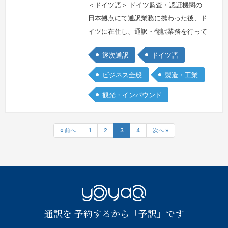
＜ドイツ語＞ ドイツ監査・認証機関の
日本拠点にて通訳業務に携わった後、ド
イツに在住し、通訳・翻訳業務を行って
おります。製造業からゲーム業界まで幅
逐次通訳
ドイツ語
広い分野をカバーしています。（英語へ
の対応も可能です）
続きを見る »
ビジネス全般
製造・工業
観光・インバウンド
« 前へ
1
2
3
4
次へ »
YOYAQ（予
通訳を 予約するから「予訳」です