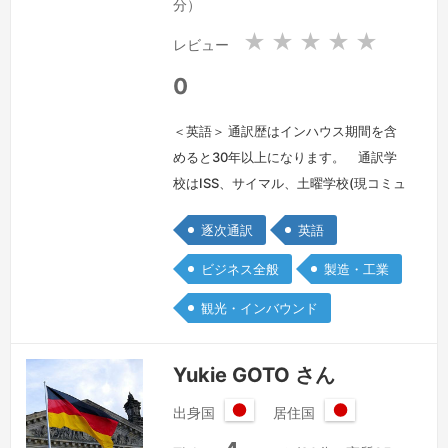
分）
★
★
★
★
★
レビュー
0
＜英語＞ 通訳歴はインハウス期間を含
めると30年以上になります。 通訳学
校はISS、サイマル、土曜学校(現コミュ
ニケーターズ)に通いました。インハウ
逐次通訳
英語
ス時代は日系広告代理店と外資飲料メー
カーに勤務しました。結婚を機に第一線
ビジネス全般
製造・工業
から一時期退きましたがテーマパーク建
観光・インバウンド
設現場通訳で復帰して現在に至っており
ます。
続きを見る »
Yukie GOTO さん
出身国
居住国
日
日