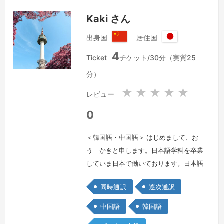
Kaki さん
出身国
居住国
中
日
4
華
本
Ticket
チケット/30分（実質25
人
国
分）
民
共
★
★
★
★
★
レビュー
和
国
0
＜韓国語・中国語＞ はじめまして、お
う かきと申します。日本語学科を卒業
していま日本で働いております。日本語
はビジネスレベルで、韓国語は母国語レ
同時通訳
逐次通訳
ベルです。どうぞよろしくお願いいたし
ます。
続きを見る »
中国語
韓国語