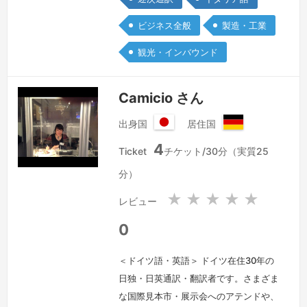
タント、観光でいらっしゃるお客様の通
訳とご案内を数多く担当させていただき
ビジネス全般
製造・工業
ました。「予訳」でもこの経験を活かし
観光・インバウンド
たいと思っています。
続きを見る »
Camicio さん
出身国
居住国
日
ド
4
本
イ
Ticket
チケット/30分（実質25
国
ツ
分）
連
邦
★
★
★
★
★
レビュー
共
和
0
国
＜ドイツ語・英語＞ ドイツ在住30年の
日独・日英通訳・翻訳者です。さまざま
な国際見本市・展示会へのアテンドや、