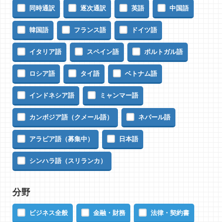
同時通訳
逐次通訳
英語
中国語
韓国語
フランス語
ドイツ語
イタリア語
スペイン語
ポルトガル語
ロシア語
タイ語
ベトナム語
インドネシア語
ミャンマー語
カンボジア語（クメール語）
ネパール語
アラビア語（募集中）
日本語
シンハラ語（スリランカ）
分野
ビジネス全般
金融・財務
法律・契約書