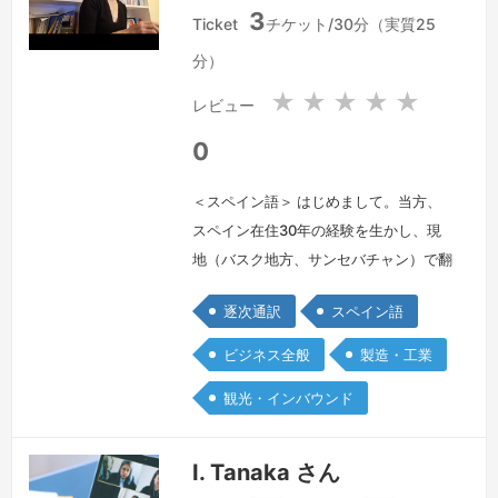
日
ス
3
本
ペ
Ticket
チケット/30分（実質25
国
イ
分）
ン
★
★
★
★
★
レビュー
0
＜スペイン語＞ はじめまして。当方、
スペイン在住30年の経験を生かし、現
地（バスク地方、サンセバチャン）で翻
訳・通訳のフリーランスを営んでおりま
逐次通訳
スペイン語
す。当初は音楽留学で渡西し、音楽院卒
業後はプロのバイオリン奏者として10
ビジネス全般
製造・工業
年以上、オーケストラで働いておりまし
観光・インバウンド
た。 職場では当方が唯一の日本人（ア
ジア人）でしたので、いろいろと荒波に
揉まれまして、この時期にスペイン語の
I. Tanaka さん
コミュニケーション能力が鍛えられたと