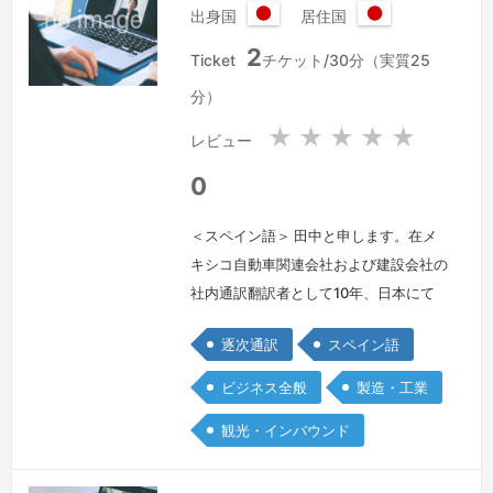
出身国
居住国
思っ…
続きを見る »
日
日
2
本
本
Ticket
チケット/30分（実質25
国
国
分）
★
★
★
★
★
レビュー
0
＜スペイン語＞ 田中と申します。在メ
キシコ自動車関連会社および建設会社の
社内通訳翻訳者として10年、日本にて
フリーランス通訳者として10年、合計
逐次通訳
スペイン語
20年の経歴を持ちます。フリーランス
通訳者としてはこれまでに、裁判、警察
ビジネス全般
製造・工業
における取り調べ、スポーツ国際大会、
観光・インバウンド
イベント、会議、医療、電話通訳等の経
験があります。
続きを見る »