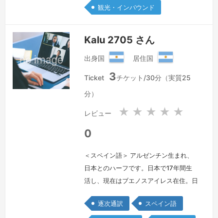
観光・インバウンド
Kalu 2705 さん
出身国
居住国
ア
ア
3
ル
ル
Ticket
チケット/30分（実質25
ゼ
ゼ
分）
ン
ン
チ
チ
★
★
★
★
★
レビュー
ン
ン
共
共
0
和
和
国
国
＜スペイン語＞ アルゼンチン生まれ、
日本とのハーフです。日本で17年間生
活し、現在はブエノスアイレス在住。日
本語・スペイン語ネイテゥブレベルで
逐次通訳
スペイン語
す。翻訳、通訳経験は、10年です。よ