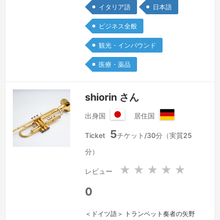
のフリーランス通訳・翻訳家でマルチリ
イタリア語
日本語
ンガル。イタリア学会会員。2007年、
ビジネス全般
19才で単身渡伊。ペルージャ外国人大
学 イタリア語・イタリア文学学科、モ
観光・インバウンド
デナ県立音楽院 声楽科、ボローニャ大
医療・薬品
學 外国語外国文学学科に於いてイタリ
ア…
続きを見る »
shiorin さん
出身国
居住国
日
ド
5
本
イ
Ticket
チケット/30分（実質25
国
ツ
分）
連
邦
★
★
★
★
★
レビュー
共
和
0
国
＜ドイツ語＞ トランペット奏者の矢野