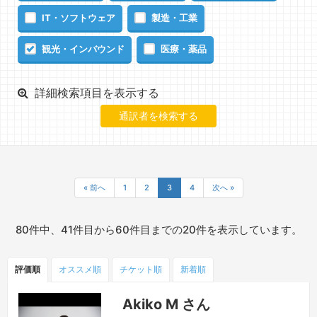
IT・ソフトウェア
製造・工業
観光・インバウンド
医療・薬品
詳細検索項目を表示する
« 前へ
1
2
3
4
次へ »
80件中、41件目から60件目までの20件を表示しています。
評価順
オススメ順
チケット
順
新着順
Akiko M さん