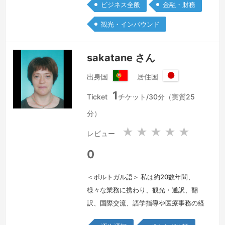
ろしくお願いします。
続きを見る »
ビジネス全般
金融・財務
観光・インバウンド
sakatane さん
出身国
居住国
ポ
日
1
ル
本
Ticket
チケット/30分（実質25
ト
国
分）
ガ
ル
★
★
★
★
★
レビュー
共
和
0
国
＜ポルトガル語＞ 私は約20数年間、
様々な業務に携わり、観光・通訳、翻
訳、国際交流、語学指導や医療事務の経
験からパソコン・スキルを身につけたと