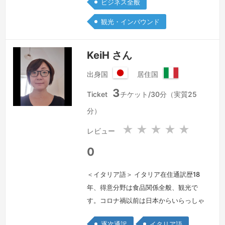
ビジネス全般
観光・インバウンド
KeiH さん
出身国
居住国
日
イ
3
本
タ
Ticket
チケット/30分（実質25
国
リ
分）
ア
共
★
★
★
★
★
レビュー
和
国
0
＜イタリア語＞ イタリア在住通訳歴18
年、得意分野は食品関係全般、観光で
す。コロナ禍以前は日本からいらっしゃ
るビジネスマンのお客様の通訳兼アシス
逐次通訳
イタリア語