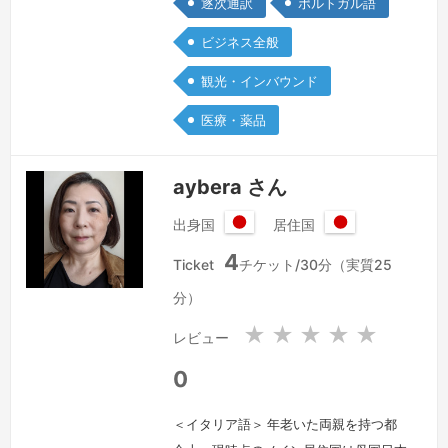
逐次通訳
ポルトガル語
自負しています。自分の将来をきっかけ
に就職したいと考えることになり、正社
ビジネス全般
員になることを目指しています。今後
観光・インバウンド
は、これまでの経験・スキルを活かした
仕事をしていきたいと考えています。多
医療・薬品
くの現場経験から、どのような環境にも
すぐに順応することが出来るようになり
aybera さん
ました。…
続きを見る »
出身国
居住国
日
日
4
本
本
Ticket
チケット/30分（実質25
国
国
分）
★
★
★
★
★
レビュー
0
＜イタリア語＞ 年老いた両親を持つ都