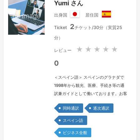
Yumi さん
出身国
居住国
日
ス
2
本
ペ
Ticket
チケット/30分（実質25
国
イ
分）
ン
★
★
★
★
★
レビュー
0
＜スペイン語＞ スペインのグラナダで
1998年から観光、医療、手続き等の通
訳兼ガイドとして働いております。お客
様のご要望に柔軟に責任を持ってお応え
同時通訳
逐次通訳
致します。
続きを見る »
スペイン語
ビジネス全般