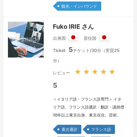
観光・インバウンド
て、2016年～2019年、メキシコ・モン
テレイにある株式会社ミツバのメキシコ
法人にて、自動車部品メーカーでのスペ
Fuko IRIE さん
イン語通訳・翻訳に携わりまし…
続き
出身国
居住国
を見る »
日
日
5
本
本
Ticket
チケット/30分（実質25
国
国
分）
★
★
★
★
★
レビュー
5
＜イタリア語・フランス語専門＞ イタ
リア語、フランス語通訳・翻訳・講師歴
10年以上東京出身、東京在住。芸術、
文学、政治経済、ワインなど幅広く興味
逐次通訳
フランス語
と関心を持つ。イタリア語・フランス語