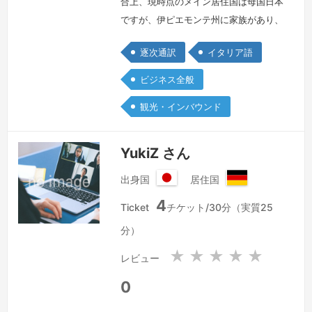
合上、現時点のメイン居住国は母国日本
ですが、伊ピエモンテ州に家族があり、
伊在住歴は30余年となります。これま
逐次通訳
イタリア語
でに通訳を行って来た現場はほぼ常にイ
タリア国内です。伊では様々な業界との
ビジネス全般
接点がありますが、とりわけ美食に関わ
観光・インバウンド
る業務とのご縁を多数いただいて参りま
した。イタリア人ソムリエかつレストラ
ン経営者である家族および共同経営者の
YukiZ さん
シェフの門前の小僧のようにして、必ず
出身国
居住国
しも…
続きを見る »
日
ド
4
本
イ
Ticket
チケット/30分（実質25
国
ツ
分）
連
邦
★
★
★
★
★
レビュー
共
和
0
国