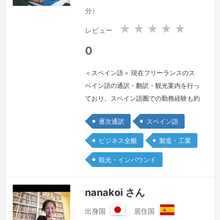
国
国
分）
★
★
★
★
★
レビュー
0
＜スペイン語＞ 現在フリーランスのス
ペイン語の通訳・翻訳・観光案内を行っ
ており、スペイン語圏での勤務経験も約
8年ございます。建築、自動車、機械、
逐次通訳
スペイン語
製造といった分野が得意分野ですが、他
にも様々な分野での通訳経験があるた
ビジネス全般
製造・工業
め、たとえ未知の分野であってもどのよ
観光・インバウンド
うに対処すれば良いのか、突発的な出来
事に対してもどのように対処すれば良い
のかは熟知していると自ら認識しており
nanakoi さん
ます。また、通訳としてではなく現地企
出身国
居住国
業と直…
続きを見る »