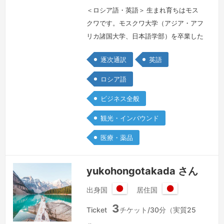
＜ロシア語・英語＞ 生まれ育ちはモス
クワです。モスクワ大学（アジア・アフ
リカ諸国大学、日本語学部）を卒業した
後、さまざまな国際環境でバイリンガル
逐次通訳
英語
経験を蓄積するとともに35年以上日本
語の通訳、翻訳者、編集者等として、働
ロシア語
いてきました。1994年モスクワから東
ビジネス全般
京へ移動し、日本のに会社に15年働い
て、 製薬、医学、化学、外国貿易、文
観光・インバウンド
化交流、観光とホスピタリティ、DTP、
医療・薬品
コンピューターサイエンス、プログラ
ミ…
続きを見る »
yukohongotakada さん
出身国
居住国
日
日
3
本
本
Ticket
チケット/30分（実質25
国
国