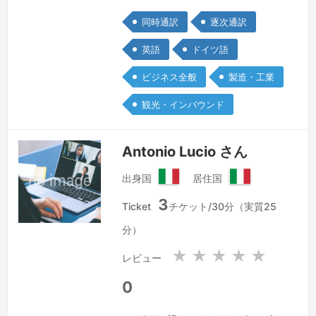
国際会議、テクニカル・ビジット、キッ
同時通訳
逐次通訳
クオフ・イベント、マーケティングリサ
ーチ、グループインタビュー、プレスワ
英語
ドイツ語
ークショップ、社内研修、打ち合わせな
ビジネス全般
製造・工業
どを日本語、ドイツ語、英語で通訳いた
します。自動車・エレクトロニクス業
観光・インバウンド
界、医療・製薬・医薬部外品・食料品・
日用品・化粧品業界、法律・特許関連で
Antonio Lucio さん
の経…
続きを見る »
出身国
居住国
イ
イ
3
タ
タ
Ticket
チケット/30分（実質25
リ
リ
分）
ア
ア
共
共
★
★
★
★
★
レビュー
和
和
国
国
0