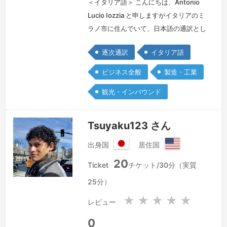
＜イタリア語＞ こんにちは、Antonio
Lucio Iozzia と申しますがイタリアのミ
ラノ市に住んでいて、日本語の通訳とし
て仕事しています。私は若者ではないの
逐次通訳
イタリア語
でいろいろな業界に経験があります:
機械、ファッション、靴、宝石、などに
ビジネス全般
製造・工業
通訳としてサポートしたことがありま
観光・インバウンド
す。下記のリンクのご使用をいただけれ
ば私に関する細かい情報が読めるので、
是非私のホームページをご覧ください。
Tsuyaku123 さん
よろしくお願いします…
続きを見る »
出身国
居住国
日
ア
20
本
メ
Ticket
チケット/30分（実質
国
リ
25分）
カ
合
★
★
★
★
★
レビュー
衆
国
0