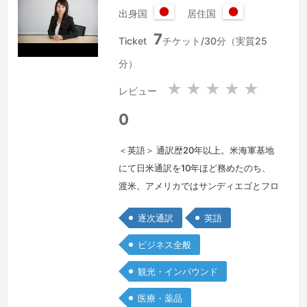
出身国
居住国
日
日
7
本
本
Ticket
チケット/30分（実質25
国
国
分）
★
★
★
★
★
レビュー
0
＜英語＞ 通訳歴20年以上。米海軍基地
にて日米通訳を10年ほど務めたのち、
渡米。アメリカではサンディエゴとフロ
リダにて医療関係の通訳及び特許書類の
逐次通訳
英語
日英翻訳を行っておりました。日本に戻
ってからは外資系企業にて通訳及び営業
ビジネス全般
管理職を長年行っていたので、ビジネス
観光・インバウンド
交渉など高度な駆け引きが必要な会話も
得意です。
続きを見る »
医療・薬品