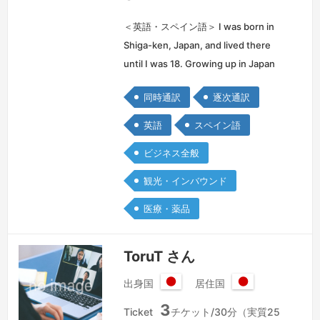
＜英語・スペイン語＞ I was born in
Shiga-ken, Japan, and lived there
until I was 18. Growing up in Japan
with an American mother and a
同時通訳
逐次通訳
Peruvian father, I've relied on
Japanese, English, and Spanish for
英語
スペイン語
every pa…
続きを見る »
ビジネス全般
観光・インバウンド
医療・薬品
ToruT さん
出身国
居住国
日
日
3
本
本
Ticket
チケット/30分（実質25