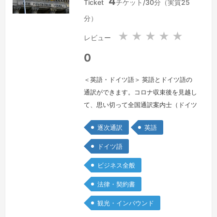
4
本
本
Ticket
チケット/30分（実質25
国
国
分）
★
★
★
★
★
レビュー
0
＜英語・ドイツ語＞ 英語とドイツ語の
通訳ができます。コロナ収束後を見越し
て、思い切って全国通訳案内士（ドイツ
語）の資格を取得しました。ビジネス全
逐次通訳
英語
般及び観光が得意分野です。I am an
interpreter of English, German and
ドイツ語
Japanese.My strong point is business
ビジネス全般
in general and sightseeing.Ich bin …
続きを見る »
法律・契約書
観光・インバウンド