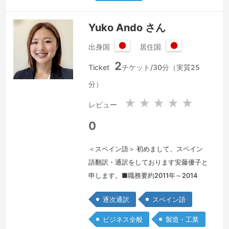
Yuko Ando さん
出身国
居住国
日
日
2
本
本
Ticket
チケット/30分（実質25
国
国
分）
★
★
★
★
★
レビュー
0
＜スペイン語＞ 初めまして、スペイン
語翻訳・通訳をしております安藤優子と
申します。■職務要約2011年～2014
年、東京のJTBワールドバケーションズ
逐次通訳
スペイン語
にてパッケージ旅行「ルックJTB」の内
勤営業を担当しました。その後、8か月
ビジネス全般
製造・工業
間のオーストラリアへの英語留学を経