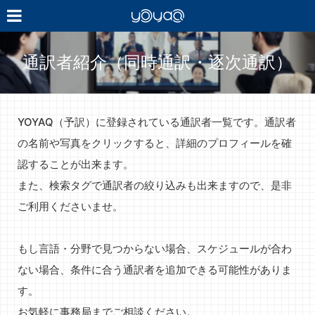
YOYAQ（予
訳）
通訳者紹介（同時通訳・逐次通訳）
YOYAQ（予訳）に登録されている通訳者一覧です。通訳者
の名前や写真をクリックすると、詳細のプロフィールを確
認することが出来ます。
また、検索タグで通訳者の絞り込みも出来ますので、是非
ご利用くださいませ。
もし言語・分野で見つからない場合、スケジュールが合わ
ない場合、条件に合う通訳者を追加できる可能性がありま
す。
お気軽に事務局までご相談ください。