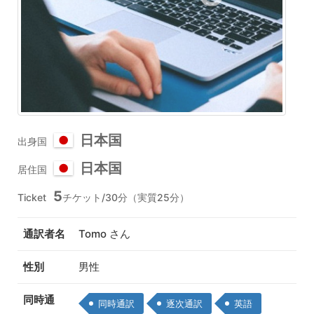
日本国
出身国
日本国
居住国
5
Ticket
チケット/30分（実質25分）
通訳者名
Tomo さん
性別
男性
同時通
同時通訳
逐次通訳
英語