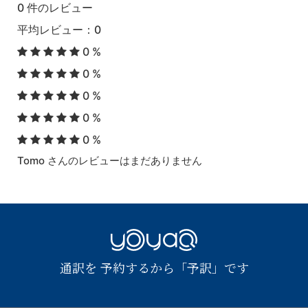
0 件のレビュー
平均レビュー：0
0 %
0 %
0 %
0 %
0 %
Tomo さんのレビューはまだありません
YOYAQ（予
通訳を 予約するから「予訳」です
訳）