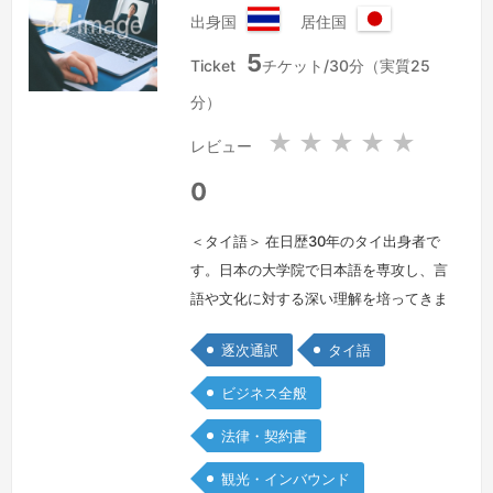
出身国
居住国
タ
日
5
イ
本
Ticket
チケット/30分（実質25
王
国
分）
国
★
★
★
★
★
レビュー
0
＜タイ語＞ 在日歴30年のタイ出身者で
す。日本の大学院で日本語を専攻し、言
語や文化に対する深い理解を培ってきま
した。通訳者としてのキャリアは20年
逐次通訳
タイ語
以上にわたり、商談・メディア取材・テ
レビ番組やCMなどの撮影現場など、さ
ビジネス全般
まざまな現場で実績を重ねてきました。
法律・契約書
タイ語と日本語の橋渡し役として、円滑
なコミュニケーションをサポートし、双
観光・インバウンド