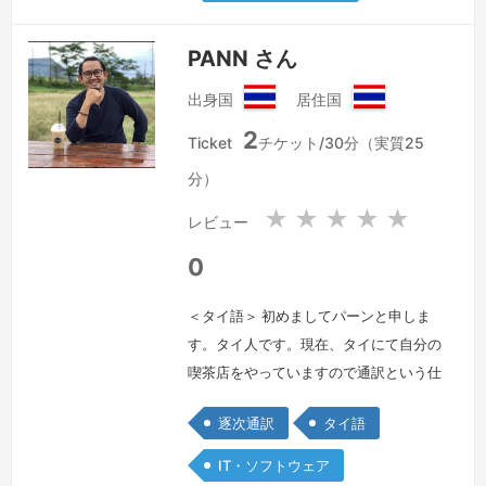
方の意図や文化的背景も丁寧に汲み取っ
た通訳を心がけています。
続きを見る »
PANN さん
出身国
居住国
タ
タ
2
イ
イ
Ticket
チケット/30分（実質25
王
王
分）
国
国
★
★
★
★
★
レビュー
0
＜タイ語＞ 初めましてパーンと申しま
す。タイ人です。現在、タイにて自分の
喫茶店をやっていますので通訳という仕
事はしていませんが、元は通訳・翻訳と
逐次通訳
タイ語
してタイにある日系企業で８年間ぐらい
勤めました。よかったら私までに通訳勤
IT・ソフトウェア
務に関する詳細をメッセージでお尋ねい