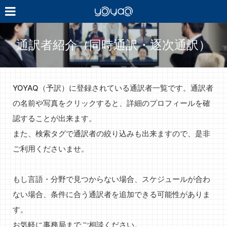
YOYAQ（予
訳）
通訳者紹介（同時通訳・逐次通訳）
YOYAQ（予訳）に登録されている通訳者一覧です。通訳者
の名前や写真をクリックすると、詳細のプロフィールを確
認することが出来ます。
また、検索タグで通訳者の絞り込みも出来ますので、是非
ご利用くださいませ。
もし言語・分野で見つからない場合、スケジュールが合わ
ない場合、条件に合う通訳者を追加できる可能性がありま
す。
お気軽に事務局までご相談ください。