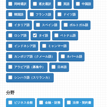
同時通訳
逐次通訳
英語
中国語
韓国語
フランス語
ドイツ語
イタリア語
スペイン語
ポルトガル語
ロシア語
タイ語
ベトナム語
インドネシア語
ミャンマー語
カンボジア語（クメール語）
ネパール語
アラビア語（募集中）
日本語
シンハラ語（スリランカ）
分野
ビジネス全般
金融・財務
法律・契約書