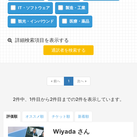
IT・ソフトウェア
製造・工業
観光・インバウンド
医療・薬品
詳細検索項目を表示する
« 前へ
1
次へ »
2件中、1件目から2件目までの2件を表示しています。
評価順
オススメ順
チケット
順
新着順
Wiyada さん