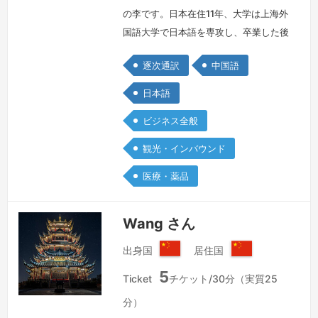
の李です。日本在住11年、大学は上海外
国語大学で日本語を専攻し、卒業した後
に大手広告会社の通訳を務めました。そ
逐次通訳
中国語
の後、来日して通訳として働いて、日々
自分自身の言語力を磨いています。幅広
日本語
い分野の対応が可能になり、主にビジネ
ビジネス全般
ス、医療、司法、観光文化、自動車産業
が得意分野です。 現在、ある業界トッ
観光・インバウンド
プ実績の遠隔通訳会社で逐次通訳や、オ
医療・薬品
ンライン会議通訳者を担当しておりま
す。…
続きを見る »
Wang さん
出身国
居住国
中
中
5
華
華
Ticket
チケット/30分（実質25
人
人
分）
民
民