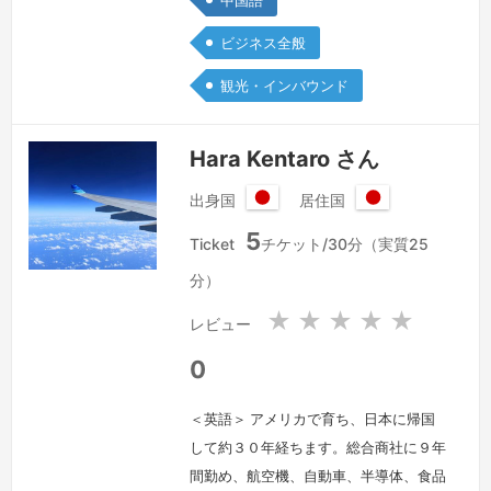
中国語
担当していました。日中通訳と英中通訳
ビジネス全般
の仕事をぜひお任せください。
続きを
見る »
観光・インバウンド
Hara Kentaro さん
出身国
居住国
日
日
5
本
本
Ticket
チケット/30分（実質25
国
国
分）
★
★
★
★
★
レビュー
0
＜英語＞ アメリカで育ち、日本に帰国
して約３０年経ちます。総合商社に９年
間勤め、航空機、自動車、半導体、食品