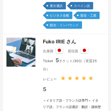
年、東京のJTBワールドバケーションズ
逐次通訳
スペイン語
にてパッケージ旅行「ルックJTB」の内
勤営業を担当しました。その後、8か月
ビジネス全般
製造・工業
間のオーストラリアへの英語留学を経
観光・インバウンド
て、2016年～2019年、メキシコ・モン
テレイにある株式会社ミツバのメキシコ
法人にて、自動車部品メーカーでのスペ
Fuko IRIE さん
イン語通訳・翻訳に携わりまし…
続き
出身国
居住国
を見る »
日
日
5
本
本
Ticket
チケット/30分（実質25
国
国
分）
★
★
★
★
★
レビュー
5
＜イタリア語・フランス語専門＞ イタ
リア語、フランス語通訳・翻訳・講師歴