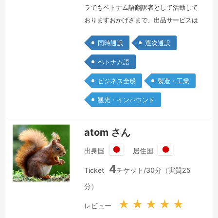
和
和
ラでもベトナム語翻訳者として活動して
国
国
おりますおかげさまで、出品サービスは
常にランキング1位を獲得しており、多
同時通訳
逐次通訳
くのお客様にご利用いただいておりま
す。以下はプロフィールを簡単にご紹介
ベトナム語
させていただきます。・ハノイ国家大学
ビジネス全般
製造・工業
人文社会科学大学東洋学部日本学科卒・
10年以上の日本語学習および日系企業
観光・インバウンド
での勤務経験・日本語能力試験N1取
得・4年間の車ガラス製造業における翻
atom さん
訳・通訳…
続きを見る »
出身国
居住国
日
日
4
本
本
Ticket
チケット/30分（実質25
国
国
分）
★
★
★
★
★
レビュー