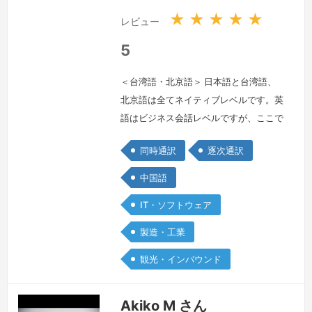
★
★
★
★
★
レビュー
5
＜台湾語・北京語＞ 日本語と台湾語、
北京語は全てネイティブレベルです。英
語はビジネス会話レベルですが、ここで
の受注予定は有りません。問合せは歓迎
同時通訳
逐次通訳
します。日本人の夫と幼い息子と一緒に
暮らしています。好きな食べ物は、おは
中国語
ぎ。
続きを見る »
IT・ソフトウェア
製造・工業
観光・インバウンド
Akiko M さん