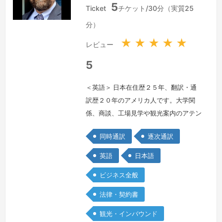
5
メ
本
Ticket
チケット/30分（実質25
リ
国
分）
カ
合
★
★
★
★
★
レビュー
衆
国
5
＜英語＞ 日本在住歴２５年、翻訳・通
訳歴２０年のアメリカ人です。大学関
係、商談、工場見学や観光案内のアテン
ド通訳など、豊富な経験を生かして、日
同時通訳
逐次通訳
本の文化背景をよく理解した正確な通訳
業務をこなしています。円滑なコミュニ
英語
日本語
ケーションのパートナーとしてぜひよろ
ビジネス全般
しくお願いします。
続きを見る »
法律・契約書
観光・インバウンド