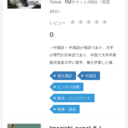
10
華
華
Ticket
チケット/30分（実質
人
人
25分）
民
民
共
共
★
★
★
★
★
レビュー
和
和
国
国
0
＜中国語＞ 中国語が母語であり、大学
の専門が日本語であり、中国で大学卒業
後北海道大学に留学、修士卒業した後、
日本で就職し、今上海にある子会社に赴
逐次通訳
中国語
任しています。仕事が日本語と中国語、
両方とも使っており、業務上、通訳する
ビジネス全般
ことも多く、ビジネス全般を通訳する自
観光・インバウンド
信あり、また昨年医療通訳２級取得しま
した。また仕事はEC業務がメインであ
医療・薬品
り、ECに纏わるオンラインビジネス、
マーケティングなどの内容が得意です。