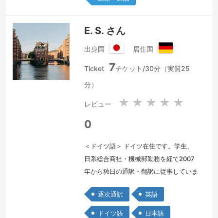
E. S. さん
出身国
居住国
日
ド
7
本
イ
Ticket
チケット/30分（実質25
国
ツ
分）
連
邦
★
★
★
★
★
レビュー
共
和
0
国
＜ドイツ語＞ ドイツ在住です。学生、
日系総合商社・機械部勤務を経て2007
年から独日の通訳・翻訳に従事していま
す。当地には「家族経営ながら世界シェ
逐次通訳
英語
アNo.1」の技術力を誇るメーカー様が
多いため、自然と産業技術系が中心とな
ドイツ語
日本語