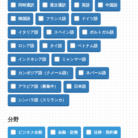
同時通訳
逐次通訳
英語
中国語
韓国語
フランス語
ドイツ語
イタリア語
スペイン語
ポルトガル語
ロシア語
タイ語
ベトナム語
インドネシア語
ミャンマー語
カンボジア語（クメール語）
ネパール語
アラビア語（募集中）
日本語
シンハラ語（スリランカ）
分野
ビジネス全般
金融・財務
法律・契約書