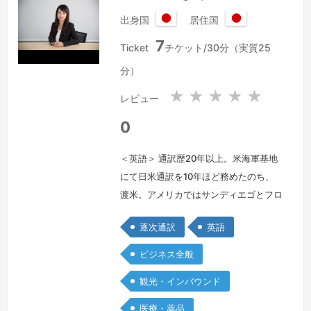
出身国
居住国
日
日
7
本
本
Ticket
チケット/30分（実質25
国
国
分）
★
★
★
★
★
レビュー
0
＜英語＞ 通訳歴20年以上。米海軍基地
にて日米通訳を10年ほど務めたのち、
渡米。アメリカではサンディエゴとフロ
リダにて医療関係の通訳及び特許書類の
逐次通訳
英語
日英翻訳を行っておりました。日本に戻
ってからは外資系企業にて通訳及び営業
ビジネス全般
管理職を長年行っていたので、ビジネス
観光・インバウンド
交渉など高度な駆け引きが必要な会話も
得意です。
続きを見る »
医療・薬品