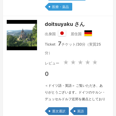
しています。また、JETROやJICA関連
医療・薬品
の複数のプロジェクトに携わり、政府
機…
続きを見る »
doitsuyaku さん
出身国
居住国
日
ド
7
本
イ
Ticket
チケット/30分（実質25
国
ツ
分）
連
邦
★
★
★
★
★
レビュー
共
和
0
国
＜ドイツ語・英語＞ ご覧いただき、あ
りがとうございます。ドイツのケルン・
デュッセルドルフ近郊を拠点としており
ますが、１、２時間の通訳（日独英）か
逐次通訳
英語
ら数日間の出張まで、商談・会議通訳か