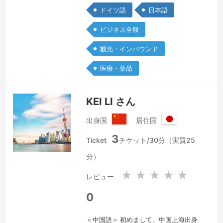
ら展示会アテンド・日常生活のサポート
ドイツ語
日本語
など、柔軟に対応いたします。持ち前の
ビジネス全般
明るさと社交性、長年の海外生活歴を生
かして話を上手く進め、異なる文化や現
観光・インバウンド
地情報をお伝えしながら的確に通訳をさ
医療・薬品
せていただきます。アメリカの大学卒、
20…
続きを見る »
KEI LI さん
出身国
居住国
中
日
3
華
本
Ticket
チケット/30分（実質25
人
国
分）
民
共
★
★
★
★
★
レビュー
和
国
0
＜中国語＞ 初めまして、中国上海出身