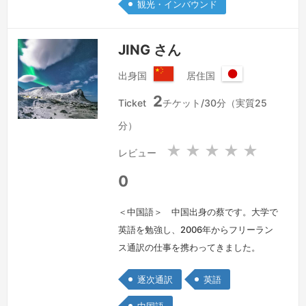
観光・インバウンド
ン、文化を理解したうえでの翻訳・通訳
を心掛けております。
続きを見る »
JING さん
出身国
居住国
中
日
2
華
本
Ticket
チケット/30分（実質25
人
国
分）
民
共
★
★
★
★
★
レビュー
和
国
0
＜中国語＞ 中国出身の蔡です。大学で
英語を勉強し、2006年からフリーラン
ス通訳の仕事を携わってきました。
2012年に来日し、JLPTのN1に合格し、
逐次通訳
英語
MBAを取得しました。その後、6年間日
系企業でマーケティングと日英中通訳を