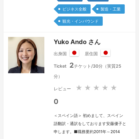
り、また得意分野でもありますが、幅広
ビジネス全般
製造・工業
いお仕事に対応しています。
続きを見
る »
観光・インバウンド
Yuko Ando さん
出身国
居住国
日
日
2
本
本
Ticket
チケット/30分（実質25
国
国
分）
★
★
★
★
★
レビュー
0
＜スペイン語＞ 初めまして、スペイン
語翻訳・通訳をしております安藤優子と
申します。■職務要約2011年～2014