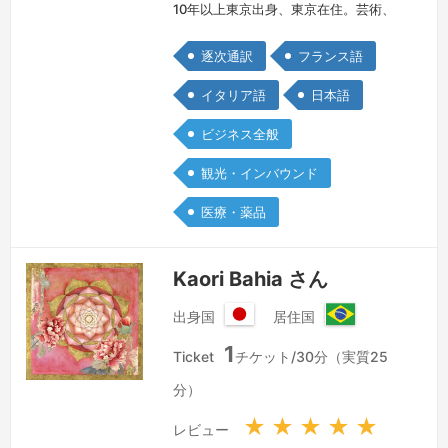
10年以上東京出身、東京在住。芸術、
文学、政治経済、ワインなど幅広く興味
逐次通訳
フランス語
と関心を持つ。イタリア語・フランス語
のフリーランス通訳・翻訳家でマルチリ
イタリア語
日本語
ンガル。イタリア学会会員。2007年、
ビジネス全般
19才で単身渡伊。ペルージャ外国人大
学 イタリア語・イタリア文学学科、モ
観光・インバウンド
デナ県立音楽院 声楽科、ボローニャ大
医療・薬品
學 外国語外国文学学科に於いてイタリ
ア…
続きを見る »
Kaori Bahia さん
出身国
居住国
日
ブ
1
本
ラ
Ticket
チケット/30分（実質25
国
ジ
分）
ル
連
★
★
★
★
★
レビュー
邦