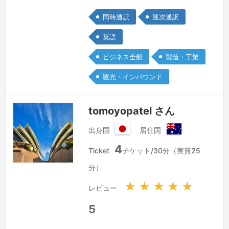
業界での通訳者（同時・随時）並びに翻
同時通訳
逐次通訳
訳車として１０年以上経験させていただ
きました。
続きを見る »
英語
ビジネス全般
製造・工業
観光・インバウンド
tomoyopatel さん
出身国
居住国
日
オ
4
本
ー
Ticket
チケット/30分（実質25
国
ス
分）
ト
ラ
★
★
★
★
★
レビュー
リ
ア
5
連