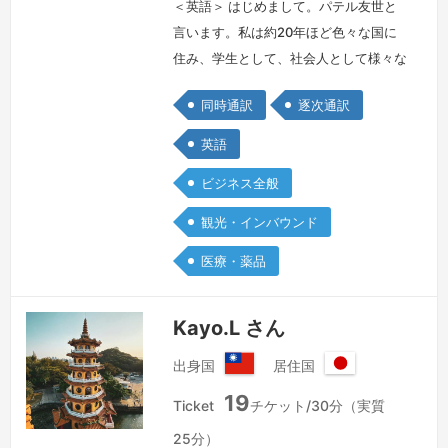
邦
＜英語＞ はじめまして。パテル友世と
言います。私は約20年ほど色々な国に
住み、学生として、社会人として様々な
経験をさせていただいてきました。アメ
同時通訳
逐次通訳
リカでは、大学院に通い、卒業後人材斡
旋会社に勤務し、日本では製薬会社とイ
英語
ンターナショナルスクールで働いており
ビジネス全般
ました。また、イギリスではビジネスを
立ち上げ、ネイルサロン経営をしており
観光・インバウンド
ました。こういった様々な経験を通し
医療・薬品
て、自分自身が、人と人をつないだり、
人とモ…
続きを見る »
Kayo.L さん
出身国
居住国
台
日
19
湾
本
Ticket
チケット/30分（実質
国
25分）