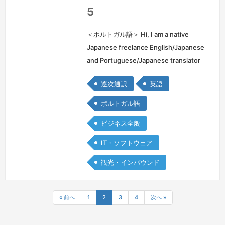
共
5
和
国
＜ポルトガル語＞ Hi, I am a native
Japanese freelance English/Japanese
and Portuguese/Japanese translator
and I have been working in the
逐次通訳
英語
industry for 18 years now. I have more
experiences as a translator rath…
続
ポルトガル語
きを見る »
ビジネス全般
IT・ソフトウェア
観光・インバウンド
« 前へ
1
2
3
4
次へ »