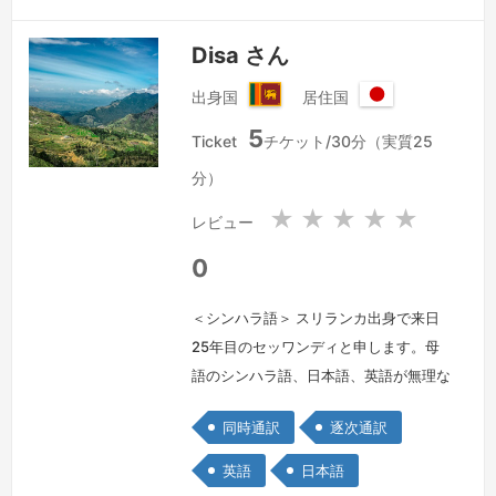
Disa さん
出身国
居住国
ス
日
5
リ
本
Ticket
チケット/30分（実質25
ラ
国
分）
ン
カ
★
★
★
★
★
レビュー
民
主
0
社
会
＜シンハラ語＞ スリランカ出身で来日
主
25年目のセッワンディと申します。母
義
語のシンハラ語、日本語、英語が無理な
共
く使いこなせます。２０１４年にIT関
和
同時通訳
逐次通訳
国
連の会社を設立し代表者として経営や経
理、マネージメントの経験があります。
英語
日本語
日々通訳の勉強を欠かせますん。明る