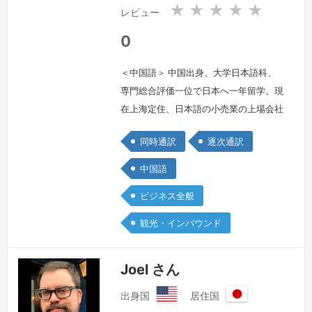
共
共
★
★
★
★
★
レビュー
和
和
国
国
0
＜中国語＞ 中国出身、大学日本語科、
専門総合評価一位で日本へ一年留学。現
在上海定住、日本語の小売業の上場会社
では通訳専門家を務め。10年間の通訳
同時通訳
逐次通訳
経験
続きを見る »
中国語
ビジネス全般
観光・インバウンド
Joel さん
出身国
居住国
ア
日