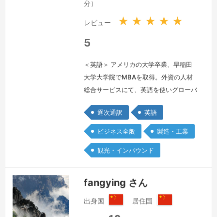
分）
★
★
★
★
★
レビュー
5
＜英語＞ アメリカの大学卒業、早稲田
大学大学院でMBAを取得。外資の人材
総合サービスにて、英語を使いグローバ
ルプロジェクトを推進して参りました。
逐次通訳
英語
マーケティング、経営層との社内会議に
てプロジェクト推進と共に通訳、翻訳を
ビジネス全般
製造・工業
担当。人材、広告分野で通訳およびプロ
観光・インバウンド
ジェクト推進を行ってきましたので、ビ
ジネスが円滑に進む通訳をさせていただ
きますので、よろしくお願いいたしま
fangying さん
す。
続きを見る »
出身国
居住国
中
中