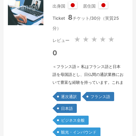
出身国
居住国
日
日
8
本
本
Ticket
チケット/30分（実質25
国
国
分）
★
★
★
★
★
レビュー
0
＜フランス語＞ 私はフランス語と日本
語を母国語とし、日仏間の通訳業務にお
いて豊富な経験を持っています。これま
でに、多国籍環境での通訳業務に従事
逐次通訳
フランス語
し、特に技術分野やビジネス分野での会
議通訳において優れた実績を積んでまい
日本語
りました。通訳においては、正確さと迅
ビジネス全般
速さを重視し、クライアントのニーズに
応じた自然なコミュニケーションを提供
観光・インバウンド