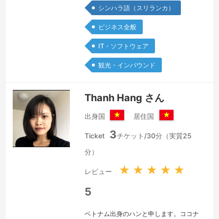
シンハラ語（スリランカ）
く、新しいことに挑戦 する意欲があり
ます。どうぞよろしくお願いいたしま
ビジネス全般
す。
続きを見る »
IT・ソフトウェア
観光・インバウンド
Thanh Hang さん
出身国
居住国
ベ
ベ
3
ト
ト
Ticket
チケット/30分（実質25
ナ
ナ
分）
ム
ム
社
社
★
★
★
★
★
レビュー
会
会
主
主
5
義
義
共
共
ベトナム出身のハンと申します。ココナ