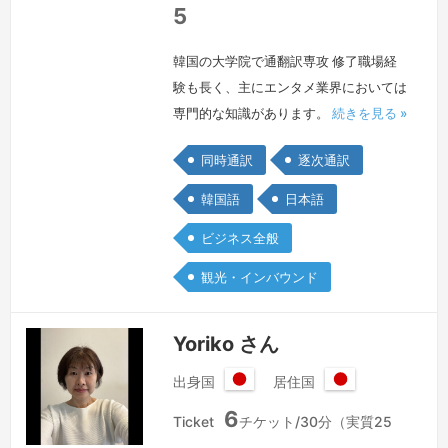
5
韓国の大学院で通翻訳専攻 修了職場経
験も長く、主にエンタメ業界においては
専門的な知識があります。
続きを見る »
同時通訳
逐次通訳
韓国語
日本語
ビジネス全般
観光・インバウンド
Yoriko さん
出身国
居住国
日
日
6
本
本
Ticket
チケット/30分（実質25
国
国