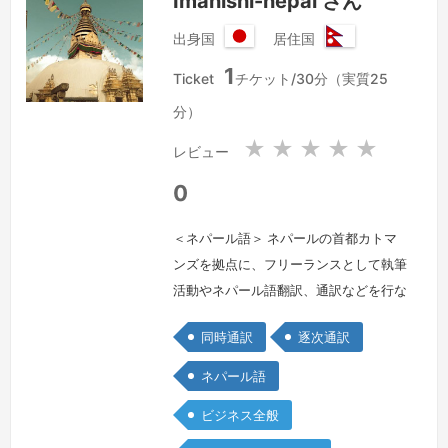
Imanishi-nepal さん
よろ…
続きを見る »
出身国
居住国
日
ネ
1
本
パ
Ticket
チケット/30分（実質25
国
ー
分）
ル
連
★
★
★
★
★
レビュー
邦
民
0
主
共
＜ネパール語＞ ネパールの首都カトマ
和
ンズを拠点に、フリーランスとして執筆
国
活動やネパール語翻訳、通訳などを行な
っています。2014年にネパール移住、
同時通訳
逐次通訳
2015年に国立トリブバン大学でネパー
ル語を学び、以降ネパール語通訳や翻
ネパール語
訳、ネパール語での講演活動を行ってお
ビジネス全般
ります。文法的に正しいことはもちろ
ん、ネパール人の気持ちや思考パター