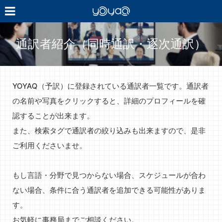
YOYAQ（予
訳）
通訳者紹介（同時通訳・逐次通訳）
YOYAQ（予訳）に登録されている通訳者一覧です。通訳者
の名前や写真をクリックすると、詳細のプロフィールを確
認することが出来ます。
また、検索タグで通訳者の絞り込みも出来ますので、是非
ご利用くださいませ。
もし言語・分野で見つからない場合、スケジュールが合わ
ない場合、条件に合う通訳者を追加できる可能性がありま
す。
お気軽に事務局までご相談ください。