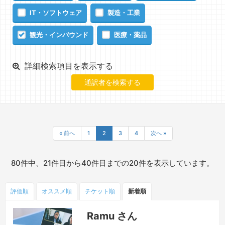
IT・ソフトウェア
製造・工業
観光・インバウンド
医療・薬品
詳細検索項目を表示する
« 前へ
1
2
3
4
次へ »
80件中、21件目から40件目までの20件を表示しています。
評価順
オススメ順
チケット
順
新着順
Ramu さん