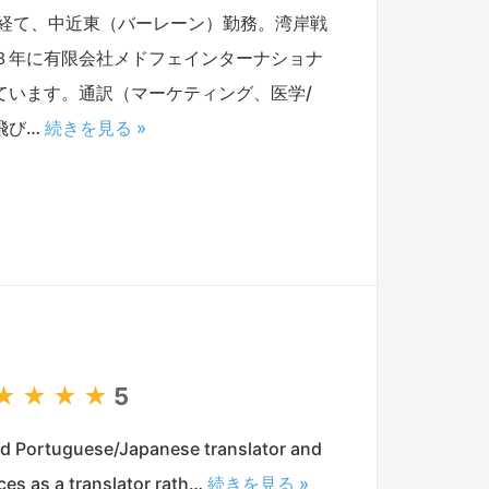
経て、中近東（バーレーン）勤務。湾岸戦
３年に有限会社メドフェインターナショナ
ています。通訳（マーケティング、医学/
飛び…
続きを見る »
★
★
★
★
5
 Portuguese/Japanese translator and
ces as a translator rath…
続きを見る »