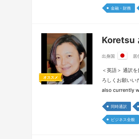
金融・財務
Koretsu
出身国
居
日
本
＜英語＞ 通訳
国
オススメ
ろしくお願いいたします。I
also currently 
同時通訳
ビジネス全般