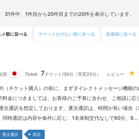
31件中、1件目から20件目までの20件を表示しています。
スメ順
に並べる
チケット
が少ない
順
に並べる
新着順
に並べる
7
★
住国
Ticket
チケット/30分（実質25分）
レビュー
日
本
予約（チケット購入）の前に、まずダイレクトメッセージ機能の
国
訳料金につきましては、お客様のご予算に合わせ、ご相談に応
）逐次通訳を想定しております。逐次通訳は、時間が長い場合（
。同時通訳は内容や条件に応じ、1名体制交代なしで60分、9…
逐次通訳
英語