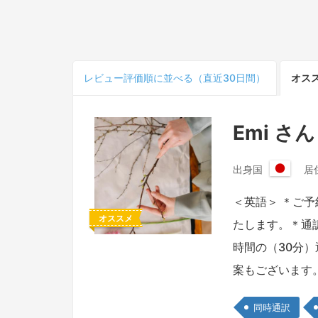
レビュー
評価順
に並べる（直近30日間）
オス
Emi さん
出身国
居
日
本
＜英語＞ ＊ご
国
オススメ
たします。＊通
時間の（30分
案もございます
同時通訳