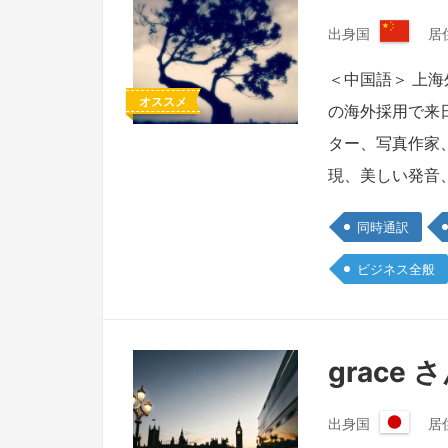
出身国
居
中
華
＜中国語＞ 上
人
オススメ
の海外採用で来
民
共
ター、写真作家
和
現、美しい発音
国
同時通訳
ビジネス全般
grace 
出身国
居
日