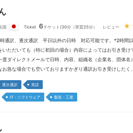
さん
6
★
住国
Ticket
チケット/30分（実質25分）
レビュー
日
本
 同時通訳、逐次通訳 平日以外の日時 対応可能です。*2時間
国
をいただいても（特に初回の場合）内容によってはお引き受け
一度ダイレクトメールで日時、内容、組織名（企業名、団体名
なお急な場合でも空いておりますかぎり通訳お引き受けしたく
逐次通訳
英語
IT・ソフトウェア
製造・工業
ん