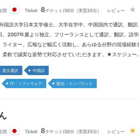
8
★
住国
Ticket
チケット/30分（実質25分）
レビュー
日
本
海外国語大学日本文学修士。大学在学中、中国国内で通訳、翻訳、
国
日、2007年夏より独立、フリーランスとして通訳、翻訳、語
、ライター、広報など幅広く活動し、あらゆる分野の現場経験
、柔軟で誠実な姿勢で対応させていただきます。★スケジュー
逐次通訳
中国語
IT・ソフトウェア
観光・インバウンド
さん
8
★
住国
Ticket
チケット/30分（実質25分）
レビュー
日