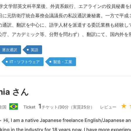
本
大学文学部英文科卒業後、外資系銀行、エアラインの役員秘書を
国
日に元防衛庁統合幕僚会議議長の私設通訳兼秘書。一方で平成
の通訳、翻訳を中心に、語学人材を派遣する委託業務も経験し
公庁、アカデミック等、分野を問わず）、翻訳にて、国内外を
逐次通訳
英語
IT・ソフトウェア
製造・工業
ahia さん
1
★
住国
Ticket
チケット/30分（実質25分）
レビュー
ブ
ラ
 am a native Japanese freelance English/Japanese and
ジ
king in the industry for 18 years now. I have more experien