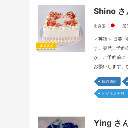
Shino 
出身国
居
日
本
＜英語＞ 日英
国
オススメ
す。突然ご予約
が、ご予約前に
お願いします。
同時通訳
ビジネス全般
Ying さ