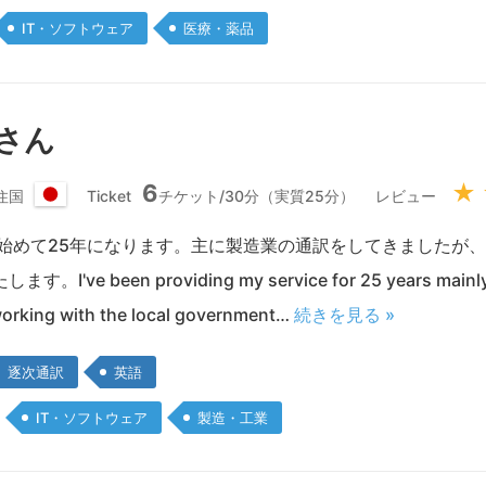
IT・ソフトウェア
医療・薬品
 さん
6
★
住国
Ticket
チケット/30分（実質25分）
レビュー
日
本
を始めて25年になります。主に製造業の通訳をしてきましたが
国
've been providing my service for 25 years mainly f
working with the local government…
続きを見る »
逐次通訳
英語
IT・ソフトウェア
製造・工業