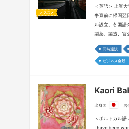
本
＜英語＞ 上智
国
オススメ
争直前に帰国翌
ル設立。各国語
製薬、製造、官
同時通訳
ビジネス全般
Kaori B
出身国
居
日
本
＜ポルトガル語＞ Hi, I
国
I have been wor