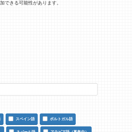
加できる可能性があります。
語
スペイン語
ポルトガル語
）
ネパール語
アラビア語（募集中）