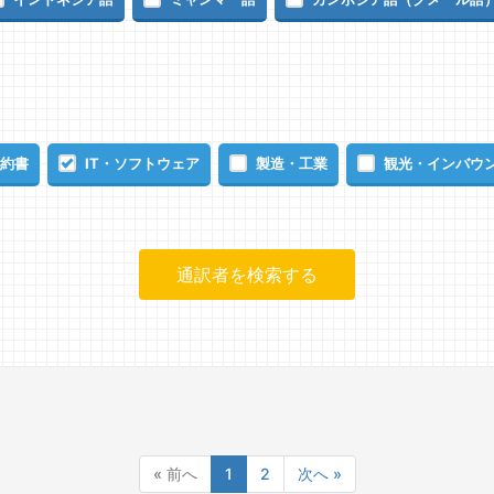
約書
IT・ソフトウェア
製造・工業
観光・インバウ
« 前へ
1
2
次へ »