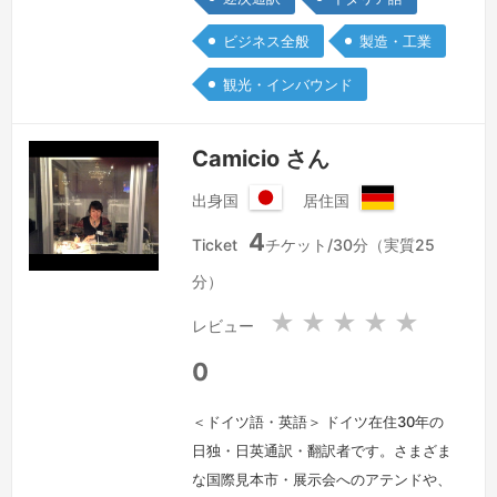
タント、観光でいらっしゃるお客様の通
訳とご案内を数多く担当させていただき
ビジネス全般
製造・工業
ました。「予訳」でもこの経験を活かし
観光・インバウンド
たいと思っています。
続きを見る »
Camicio さん
出身国
居住国
日
ド
4
本
イ
Ticket
チケット/30分（実質25
国
ツ
分）
連
邦
★
★
★
★
★
レビュー
共
和
0
国
＜ドイツ語・英語＞ ドイツ在住30年の
日独・日英通訳・翻訳者です。さまざま
な国際見本市・展示会へのアテンドや、