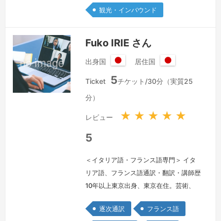
観光・インバウンド
て、2016年～2019年、メキシコ・モン
テレイにある株式会社ミツバのメキシコ
法人にて、自動車部品メーカーでのスペ
Fuko IRIE さん
イン語通訳・翻訳に携わりまし…
続き
出身国
居住国
を見る »
日
日
5
本
本
Ticket
チケット/30分（実質25
国
国
分）
★
★
★
★
★
レビュー
5
＜イタリア語・フランス語専門＞ イタ
リア語、フランス語通訳・翻訳・講師歴
10年以上東京出身、東京在住。芸術、
文学、政治経済、ワインなど幅広く興味
逐次通訳
フランス語
と関心を持つ。イタリア語・フランス語