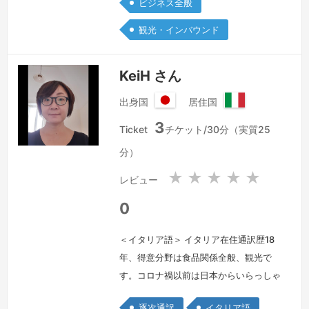
ビジネス全般
観光・インバウンド
KeiH さん
出身国
居住国
日
イ
3
本
タ
Ticket
チケット/30分（実質25
国
リ
分）
ア
共
★
★
★
★
★
レビュー
和
国
0
＜イタリア語＞ イタリア在住通訳歴18
年、得意分野は食品関係全般、観光で
す。コロナ禍以前は日本からいらっしゃ
るビジネスマンのお客様の通訳兼アシス
逐次通訳
イタリア語