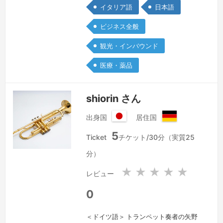
のフリーランス通訳・翻訳家でマルチリ
イタリア語
日本語
ンガル。イタリア学会会員。2007年、
ビジネス全般
19才で単身渡伊。ペルージャ外国人大
学 イタリア語・イタリア文学学科、モ
観光・インバウンド
デナ県立音楽院 声楽科、ボローニャ大
医療・薬品
學 外国語外国文学学科に於いてイタリ
ア…
続きを見る »
shiorin さん
出身国
居住国
日
ド
5
本
イ
Ticket
チケット/30分（実質25
国
ツ
分）
連
邦
★
★
★
★
★
レビュー
共
和
0
国
＜ドイツ語＞ トランペット奏者の矢野