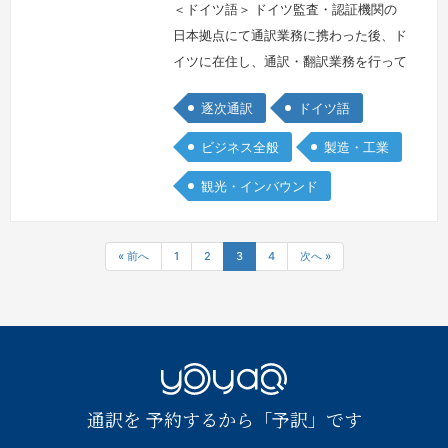
＜ドイツ語＞ ドイツ監査・認証機関の
日本拠点にて通訳業務に携わった後、ド
イツに在住し、通訳・翻訳業務を行って
おります。製造業からゲーム業界まで幅
逐次通訳
ドイツ語
広い分野をカバーしています。（英語へ
の対応も可能です）
続きを見る »
ビジネス全般
製造・工業
観光・インバウンド
« 前へ
1
2
3
4
次へ »
YOYAQ（予
通訳を 予約するから「予訳」です