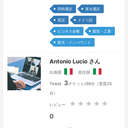
国際会議、テクニカル・ビジット、キッ
同時通訳
逐次通訳
クオフ・イベント、マーケティングリサ
ーチ、グループインタビュー、プレスワ
英語
ドイツ語
ークショップ、社内研修、打ち合わせな
ビジネス全般
製造・工業
どを日本語、ドイツ語、英語で通訳いた
します。自動車・エレクトロニクス業
観光・インバウンド
界、医療・製薬・医薬部外品・食料品・
日用品・化粧品業界、法律・特許関連で
Antonio Lucio さん
の経…
続きを見る »
出身国
居住国
イ
イ
3
タ
タ
Ticket
チケット/30分（実質25
リ
リ
分）
ア
ア
共
共
★
★
★
★
★
レビュー
和
和
国
国
0