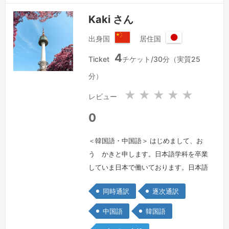
Kaki さん
出身国
居住国
中
日
4
華
本
Ticket
チケット/30分（実質25
人
国
分）
民
共
★
★
★
★
★
レビュー
和
国
0
＜韓国語・中国語＞ はじめまして、お
う かきと申します。日本語学科を卒業
していま日本で働いております。日本語
はビジネスレベルで、韓国語は母国語レ
同時通訳
逐次通訳
ベルです。どうぞよろしくお願いいたし
ます。
続きを見る »
中国語
韓国語