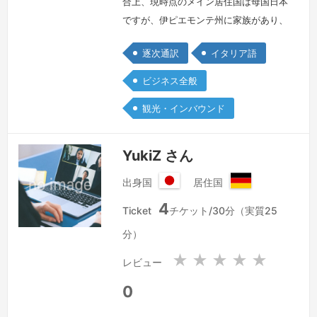
合上、現時点のメイン居住国は母国日本
ですが、伊ピエモンテ州に家族があり、
伊在住歴は30余年となります。これま
逐次通訳
イタリア語
でに通訳を行って来た現場はほぼ常にイ
タリア国内です。伊では様々な業界との
ビジネス全般
接点がありますが、とりわけ美食に関わ
観光・インバウンド
る業務とのご縁を多数いただいて参りま
した。イタリア人ソムリエかつレストラ
ン経営者である家族および共同経営者の
YukiZ さん
シェフの門前の小僧のようにして、必ず
出身国
居住国
しも…
続きを見る »
日
ド
4
本
イ
Ticket
チケット/30分（実質25
国
ツ
分）
連
邦
★
★
★
★
★
レビュー
共
和
0
国