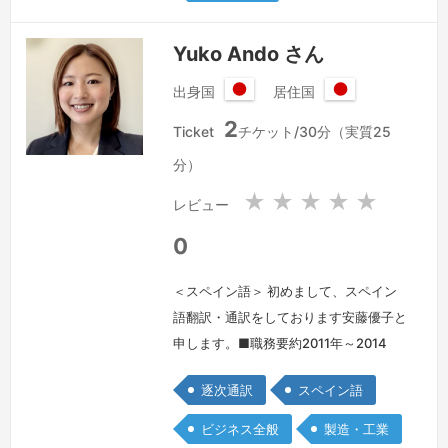
Yuko Ando さん
出身国
居住国
日
日
2
本
本
Ticket
チケット/30分（実質25
国
国
分）
★
★
★
★
★
レビュー
0
＜スペイン語＞ 初めまして、スペイン
語翻訳・通訳をしております安藤優子と
申します。■職務要約2011年～2014
年、東京のJTBワールドバケーションズ
逐次通訳
スペイン語
にてパッケージ旅行「ルックJTB」の内
勤営業を担当しました。その後、8か月
ビジネス全般
製造・工業
間のオーストラリアへの英語留学を経