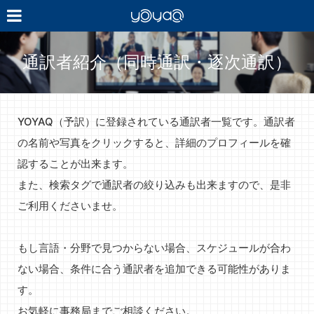
YOYAQ（予
訳）
通訳者紹介（同時通訳・逐次通訳）
YOYAQ（予訳）に登録されている通訳者一覧です。通訳者
の名前や写真をクリックすると、詳細のプロフィールを確
認することが出来ます。
また、検索タグで通訳者の絞り込みも出来ますので、是非
ご利用くださいませ。
もし言語・分野で見つからない場合、スケジュールが合わ
ない場合、条件に合う通訳者を追加できる可能性がありま
す。
お気軽に事務局までご相談ください。