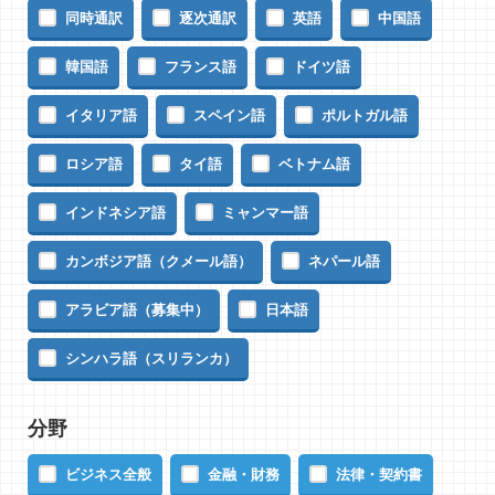
同時通訳
逐次通訳
英語
中国語
韓国語
フランス語
ドイツ語
イタリア語
スペイン語
ポルトガル語
ロシア語
タイ語
ベトナム語
インドネシア語
ミャンマー語
カンボジア語（クメール語）
ネパール語
アラビア語（募集中）
日本語
シンハラ語（スリランカ）
分野
ビジネス全般
金融・財務
法律・契約書