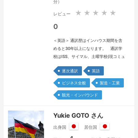
分）
★
★
★
★
★
レビュー
0
＜英語＞ 通訳歴はインハウス期間を含
めると30年以上になります。 通訳学
校はISS、サイマル、土曜学校(現コミュ
ニケーターズ)に通いました。インハウ
逐次通訳
英語
ス時代は日系広告代理店と外資飲料メー
カーに勤務しました。結婚を機に第一線
ビジネス全般
製造・工業
から一時期退きましたがテーマパーク建
観光・インバウンド
設現場通訳で復帰して現在に至っており
ます。
続きを見る »
Yukie GOTO さん
出身国
居住国
日
日