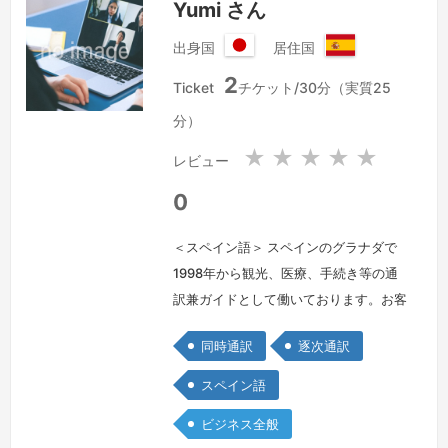
Yumi さん
出身国
居住国
日
ス
2
本
ペ
Ticket
チケット/30分（実質25
国
イ
分）
ン
★
★
★
★
★
レビュー
0
＜スペイン語＞ スペインのグラナダで
1998年から観光、医療、手続き等の通
訳兼ガイドとして働いております。お客
様のご要望に柔軟に責任を持ってお応え
同時通訳
逐次通訳
致します。
続きを見る »
スペイン語
ビジネス全般