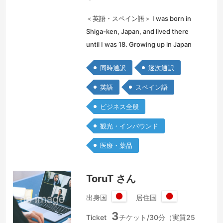
＜英語・スペイン語＞ I was born in
Shiga-ken, Japan, and lived there
until I was 18. Growing up in Japan
with an American mother and a
同時通訳
逐次通訳
Peruvian father, I've relied on
Japanese, English, and Spanish for
英語
スペイン語
every pa…
続きを見る »
ビジネス全般
観光・インバウンド
医療・薬品
ToruT さん
出身国
居住国
日
日
3
本
本
Ticket
チケット/30分（実質25