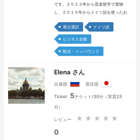
です。２０１３年から音楽留学で渡独
し、２０１５年からドイツ語を使ったお
仕事もフリーでしております。ドイツ語
逐次通訳
ドイツ語
は少しの言い回しの違いで相手側へかな
り伝わり方が変わります。文化の違いか
ビジネス全般
ら直訳してしまうと失礼になったり、円
観光・インバウンド
滑なコミュニケーションを取ることが難
しくなってしまいます。だからこそ、
「相手先に伝えたいこと」、「アポイン
Elena さん
トでのどのようなゴールを目指している
出身国
居住国
か」等の…
続きを見る »
ロ
日
5
シ
本
Ticket
チケット/30分（実質25
ア
国
分）
連
邦
★
★
★
★
★
レビュー
0