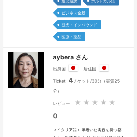
逐次通訳
ポルトガル語
自負しています。自分の将来をきっかけ
に就職したいと考えることになり、正社
ビジネス全般
員になることを目指しています。今後
観光・インバウンド
は、これまでの経験・スキルを活かした
仕事をしていきたいと考えています。多
医療・薬品
くの現場経験から、どのような環境にも
すぐに順応することが出来るようになり
aybera さん
ました。…
続きを見る »
出身国
居住国
日
日
4
本
本
Ticket
チケット/30分（実質25
国
国
分）
★
★
★
★
★
レビュー
0
＜イタリア語＞ 年老いた両親を持つ都