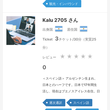
観光・インバウンド
Kalu 2705 さん
出身国
居住国
ア
ア
3
ル
ル
Ticket
チケット/30分（実質25
ゼ
ゼ
分）
ン
ン
チ
チ
★
★
★
★
★
レビュー
ン
ン
共
共
0
和
和
国
国
＜スペイン語＞ アルゼンチン生まれ、
日本とのハーフです。日本で17年間生
活し、現在はブエノスアイレス在住。日
本語・スペイン語ネイテゥブレベルで
逐次通訳
スペイン語
す。翻訳、通訳経験は、10年です。よ