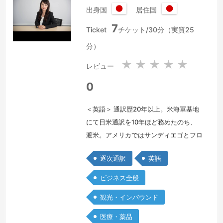
出身国
居住国
日
日
7
本
本
Ticket
チケット/30分（実質25
国
国
分）
★
★
★
★
★
レビュー
0
＜英語＞ 通訳歴20年以上。米海軍基地
にて日米通訳を10年ほど務めたのち、
渡米。アメリカではサンディエゴとフロ
リダにて医療関係の通訳及び特許書類の
逐次通訳
英語
日英翻訳を行っておりました。日本に戻
ってからは外資系企業にて通訳及び営業
ビジネス全般
管理職を長年行っていたので、ビジネス
観光・インバウンド
交渉など高度な駆け引きが必要な会話も
得意です。
続きを見る »
医療・薬品