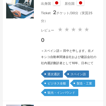
出身国
居住国
思っ…
続きを見る »
日
日
2
本
本
Ticket
チケット/30分（実質25
国
国
分）
★
★
★
★
★
レビュー
0
＜スペイン語＞ 田中と申します。在メ
キシコ自動車関連会社および建設会社の
社内通訳翻訳者として10年、日本にて
フリーランス通訳者として10年、合計
逐次通訳
スペイン語
20年の経歴を持ちます。フリーランス
通訳者としてはこれまでに、裁判、警察
ビジネス全般
製造・工業
における取り調べ、スポーツ国際大会、
観光・インバウンド
イベント、会議、医療、電話通訳等の経
験があります。
続きを見る »