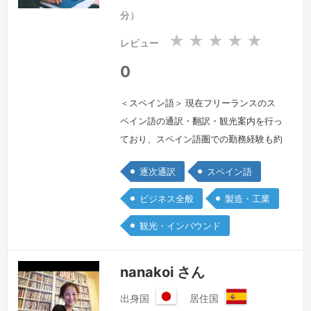
国
国
分）
★
★
★
★
★
レビュー
0
＜スペイン語＞ 現在フリーランスのス
ペイン語の通訳・翻訳・観光案内を行っ
ており、スペイン語圏での勤務経験も約
8年ございます。建築、自動車、機械、
逐次通訳
スペイン語
製造といった分野が得意分野ですが、他
にも様々な分野での通訳経験があるた
ビジネス全般
製造・工業
め、たとえ未知の分野であってもどのよ
観光・インバウンド
うに対処すれば良いのか、突発的な出来
事に対してもどのように対処すれば良い
のかは熟知していると自ら認識しており
nanakoi さん
ます。また、通訳としてではなく現地企
出身国
居住国
業と直…
続きを見る »