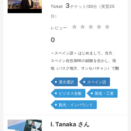
日
ス
3
本
ペ
Ticket
チケット/30分（実質25
国
イ
分）
ン
★
★
★
★
★
レビュー
0
＜スペイン語＞ はじめまして。当方、
スペイン在住30年の経験を生かし、現
地（バスク地方、サンセバチャン）で翻
訳・通訳のフリーランスを営んでおりま
逐次通訳
スペイン語
す。当初は音楽留学で渡西し、音楽院卒
業後はプロのバイオリン奏者として10
ビジネス全般
製造・工業
年以上、オーケストラで働いておりまし
観光・インバウンド
た。 職場では当方が唯一の日本人（ア
ジア人）でしたので、いろいろと荒波に
揉まれまして、この時期にスペイン語の
I. Tanaka さん
コミュニケーション能力が鍛えられたと