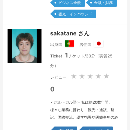
ろしくお願いします。
続きを見る »
ビジネス全般
金融・財務
観光・インバウンド
sakatane さん
出身国
居住国
ポ
日
1
ル
本
Ticket
チケット/30分（実質25
ト
国
分）
ガ
ル
★
★
★
★
★
レビュー
共
和
0
国
＜ポルトガル語＞ 私は約20数年間、
様々な業務に携わり、観光・通訳、翻
訳、国際交流、語学指導や医療事務の経
験からパソコン・スキルを身につけたと