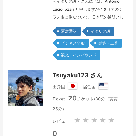
＜イタリア語＞ こんにちは、Antonio
Lucio Iozzia と申しますがイタリアのミ
ラノ市に住んでいて、日本語の通訳とし
て仕事しています。私は若者ではないの
逐次通訳
イタリア語
でいろいろな業界に経験があります:
機械、ファッション、靴、宝石、などに
ビジネス全般
製造・工業
通訳としてサポートしたことがありま
観光・インバウンド
す。下記のリンクのご使用をいただけれ
ば私に関する細かい情報が読めるので、
是非私のホームページをご覧ください。
Tsuyaku123 さん
よろしくお願いします…
続きを見る »
出身国
居住国
日
ア
20
本
メ
Ticket
チケット/30分（実質
国
リ
25分）
カ
合
★
★
★
★
★
レビュー
衆
国
0