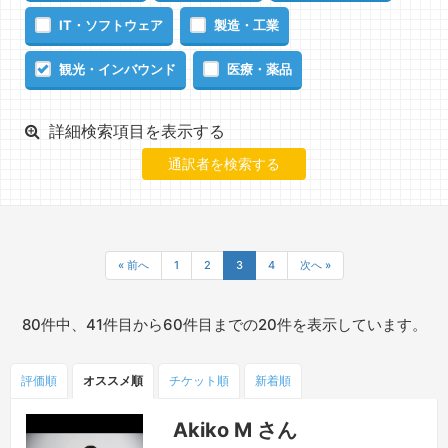
IT・ソフトウェア
製造・工業
観光・インバウンド
医療・薬品
詳細検索項目を表示する
« 前へ
1
2
3
4
次へ »
80件中、41件目から60件目までの20件を表示しています。
評価順
オススメ順
チケット
順
新着順
Akiko M さん