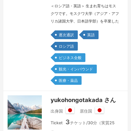
＜ロシア語・英語＞ 生まれ育ちはモス
クワです。モスクワ大学（アジア・アフ
リカ諸国大学、日本語学部）を卒業した
後、さまざまな国際環境でバイリンガル
逐次通訳
英語
経験を蓄積するとともに35年以上日本
語の通訳、翻訳者、編集者等として、働
ロシア語
いてきました。1994年モスクワから東
ビジネス全般
京へ移動し、日本のに会社に15年働い
て、 製薬、医学、化学、外国貿易、文
観光・インバウンド
化交流、観光とホスピタリティ、DTP、
医療・薬品
コンピューターサイエンス、プログラ
ミ…
続きを見る »
yukohongotakada さん
出身国
居住国
日
日
3
本
本
Ticket
チケット/30分（実質25
国
国