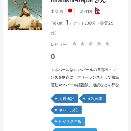
Imanishi-nepal さん
よろ…
続きを見る »
出身国
居住国
日
ネ
1
本
パ
Ticket
チケット/30分（実質25
国
ー
分）
ル
連
★
★
★
★
★
レビュー
邦
民
0
主
共
＜ネパール語＞ ネパールの首都カトマ
和
ンズを拠点に、フリーランスとして執筆
国
活動やネパール語翻訳、通訳などを行な
っています。2014年にネパール移住、
同時通訳
逐次通訳
2015年に国立トリブバン大学でネパー
ル語を学び、以降ネパール語通訳や翻
ネパール語
訳、ネパール語での講演活動を行ってお
ビジネス全般
ります。文法的に正しいことはもちろ
ん、ネパール人の気持ちや思考パター