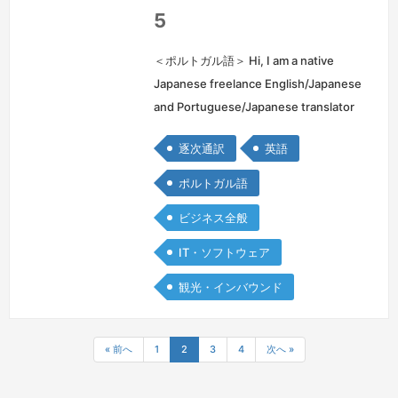
共
5
和
国
＜ポルトガル語＞ Hi, I am a native
Japanese freelance English/Japanese
and Portuguese/Japanese translator
and I have been working in the
逐次通訳
英語
industry for 18 years now. I have more
experiences as a translator rath…
続
ポルトガル語
きを見る »
ビジネス全般
IT・ソフトウェア
観光・インバウンド
« 前へ
1
2
3
4
次へ »