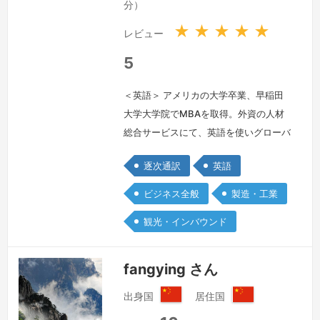
分）
★
★
★
★
★
レビュー
5
＜英語＞ アメリカの大学卒業、早稲田
大学大学院でMBAを取得。外資の人材
総合サービスにて、英語を使いグローバ
ルプロジェクトを推進して参りました。
逐次通訳
英語
マーケティング、経営層との社内会議に
てプロジェクト推進と共に通訳、翻訳を
ビジネス全般
製造・工業
担当。人材、広告分野で通訳およびプロ
観光・インバウンド
ジェクト推進を行ってきましたので、ビ
ジネスが円滑に進む通訳をさせていただ
きますので、よろしくお願いいたしま
fangying さん
す。
続きを見る »
出身国
居住国
中
中