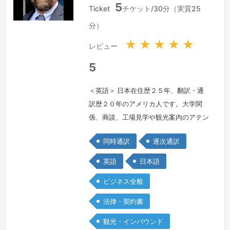
5
メ
本
Ticket
チケット/30分（実質25
リ
国
分）
カ
合
★
★
★
★
★
レビュー
衆
国
5
＜英語＞ 日本在住歴２５年、翻訳・通
訳歴２０年のアメリカ人です。大学関
係、商談、工場見学や観光案内のアテン
ド通訳など、豊富な経験を生かして、日
同時通訳
逐次通訳
本の文化背景をよく理解した正確な通訳
業務をこなしています。円滑なコミュニ
英語
日本語
ケーションのパートナーとしてぜひよろ
ビジネス全般
しくお願いします。
続きを見る »
法律・契約書
観光・インバウンド