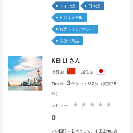
ら展示会アテンド・日常生活のサポート
ドイツ語
日本語
など、柔軟に対応いたします。持ち前の
ビジネス全般
明るさと社交性、長年の海外生活歴を生
かして話を上手く進め、異なる文化や現
観光・インバウンド
地情報をお伝えしながら的確に通訳をさ
医療・薬品
せていただきます。アメリカの大学卒、
20…
続きを見る »
KEI LI さん
出身国
居住国
中
日
3
華
本
Ticket
チケット/30分（実質25
人
国
分）
民
共
★
★
★
★
★
レビュー
和
国
0
＜中国語＞ 初めまして、中国上海出身