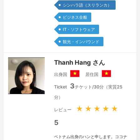
シンハラ語（スリランカ）
く、新しいことに挑戦 する意欲があり
ます。どうぞよろしくお願いいたしま
ビジネス全般
す。
続きを見る »
IT・ソフトウェア
観光・インバウンド
Thanh Hang さん
出身国
居住国
ベ
ベ
3
ト
ト
Ticket
チケット/30分（実質25
ナ
ナ
分）
ム
ム
社
社
★
★
★
★
★
レビュー
会
会
主
主
5
義
義
共
共
ベトナム出身のハンと申します。ココナ