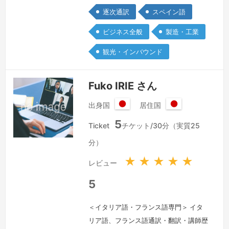
年、東京のJTBワールドバケーションズ
逐次通訳
スペイン語
にてパッケージ旅行「ルックJTB」の内
勤営業を担当しました。その後、8か月
ビジネス全般
製造・工業
間のオーストラリアへの英語留学を経
観光・インバウンド
て、2016年～2019年、メキシコ・モン
テレイにある株式会社ミツバのメキシコ
法人にて、自動車部品メーカーでのスペ
Fuko IRIE さん
イン語通訳・翻訳に携わりまし…
続き
出身国
居住国
を見る »
日
日
5
本
本
Ticket
チケット/30分（実質25
国
国
分）
★
★
★
★
★
レビュー
5
＜イタリア語・フランス語専門＞ イタ
リア語、フランス語通訳・翻訳・講師歴