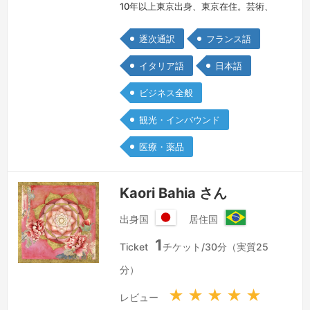
10年以上東京出身、東京在住。芸術、
文学、政治経済、ワインなど幅広く興味
逐次通訳
フランス語
と関心を持つ。イタリア語・フランス語
のフリーランス通訳・翻訳家でマルチリ
イタリア語
日本語
ンガル。イタリア学会会員。2007年、
ビジネス全般
19才で単身渡伊。ペルージャ外国人大
学 イタリア語・イタリア文学学科、モ
観光・インバウンド
デナ県立音楽院 声楽科、ボローニャ大
医療・薬品
學 外国語外国文学学科に於いてイタリ
ア…
続きを見る »
Kaori Bahia さん
出身国
居住国
日
ブ
1
本
ラ
Ticket
チケット/30分（実質25
国
ジ
分）
ル
連
★
★
★
★
★
レビュー
邦