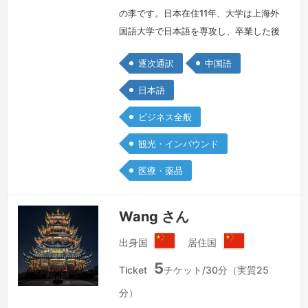
の李です。日本在住11年、大学は上海外
国語大学で日本語を専攻し、卒業した後
に大手広告会社の通訳を務めました。そ
逐次通訳
中国語
の後、来日して通訳として働いて、日々
自分自身の言語力を磨いています。幅広
日本語
い分野の対応が可能になり、主にビジネ
ビジネス全般
ス、医療、司法、観光文化、自動車産業
が得意分野です。 現在、ある業界トッ
観光・インバウンド
プ実績の遠隔通訳会社で逐次通訳や、オ
医療・薬品
ンライン会議通訳者を担当しておりま
す。…
続きを見る »
Wang さん
出身国
居住国
中
中
5
華
華
Ticket
チケット/30分（実質25
人
人
分）
民
民