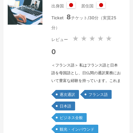
出身国
居住国
日
日
8
本
本
Ticket
チケット/30分（実質25
国
国
分）
★
★
★
★
★
レビュー
0
＜フランス語＞ 私はフランス語と日本
語を母国語とし、日仏間の通訳業務にお
いて豊富な経験を持っています。これま
でに、多国籍環境での通訳業務に従事
逐次通訳
フランス語
し、特に技術分野やビジネス分野での会
議通訳において優れた実績を積んでまい
日本語
りました。通訳においては、正確さと迅
ビジネス全般
速さを重視し、クライアントのニーズに
応じた自然なコミュニケーションを提供
観光・インバウンド