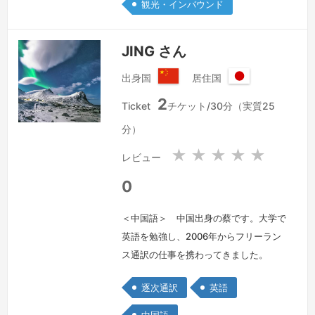
観光・インバウンド
ン、文化を理解したうえでの翻訳・通訳
を心掛けております。
続きを見る »
JING さん
出身国
居住国
中
日
2
華
本
Ticket
チケット/30分（実質25
人
国
分）
民
共
★
★
★
★
★
レビュー
和
国
0
＜中国語＞ 中国出身の蔡です。大学で
英語を勉強し、2006年からフリーラン
ス通訳の仕事を携わってきました。
2012年に来日し、JLPTのN1に合格し、
逐次通訳
英語
MBAを取得しました。その後、6年間日
系企業でマーケティングと日英中通訳を