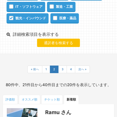
IT・ソフトウェア
製造・工業
観光・インバウンド
医療・薬品
詳細検索項目を表示する
« 前へ
1
2
3
4
次へ »
80件中、21件目から40件目までの20件を表示しています。
評価順
オススメ順
チケット
順
新着順
Ramu さん