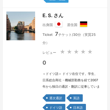
E. S. さん
出身国
居住国
日
ド
7
本
イ
Ticket
チケット/30分（実質25
国
ツ
分）
連
邦
★
★
★
★
★
レビュー
共
和
0
国
＜ドイツ語＞ ドイツ在住です。学生、
日系総合商社・機械部勤務を経て2007
年から独日の通訳・翻訳に従事していま
す。当地には「家族経営ながら世界シェ
逐次通訳
英語
アNo.1」の技術力を誇るメーカー様が
多いため、自然と産業技術系が中心とな
ドイツ語
日本語