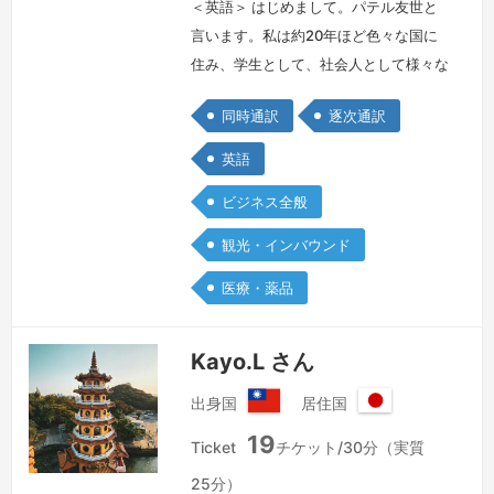
邦
＜英語＞ はじめまして。パテル友世と
言います。私は約20年ほど色々な国に
住み、学生として、社会人として様々な
経験をさせていただいてきました。アメ
同時通訳
逐次通訳
リカでは、大学院に通い、卒業後人材斡
旋会社に勤務し、日本では製薬会社とイ
英語
ンターナショナルスクールで働いており
ビジネス全般
ました。また、イギリスではビジネスを
立ち上げ、ネイルサロン経営をしており
観光・インバウンド
ました。こういった様々な経験を通し
医療・薬品
て、自分自身が、人と人をつないだり、
人とモ…
続きを見る »
Kayo.L さん
出身国
居住国
台
日
19
湾
本
Ticket
チケット/30分（実質
国
25分）