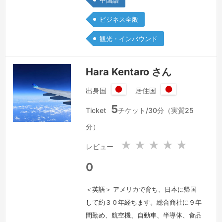
中国語
担当していました。日中通訳と英中通訳
ビジネス全般
の仕事をぜひお任せください。
続きを
見る »
観光・インバウンド
Hara Kentaro さん
出身国
居住国
日
日
5
本
本
Ticket
チケット/30分（実質25
国
国
分）
★
★
★
★
★
レビュー
0
＜英語＞ アメリカで育ち、日本に帰国
して約３０年経ちます。総合商社に９年
間勤め、航空機、自動車、半導体、食品