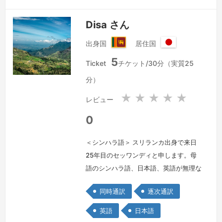
Disa さん
出身国
居住国
ス
日
5
リ
本
Ticket
チケット/30分（実質25
ラ
国
分）
ン
カ
★
★
★
★
★
レビュー
民
主
0
社
会
＜シンハラ語＞ スリランカ出身で来日
主
25年目のセッワンディと申します。母
義
語のシンハラ語、日本語、英語が無理な
共
く使いこなせます。２０１４年にIT関
和
同時通訳
逐次通訳
国
連の会社を設立し代表者として経営や経
理、マネージメントの経験があります。
英語
日本語
日々通訳の勉強を欠かせますん。明る