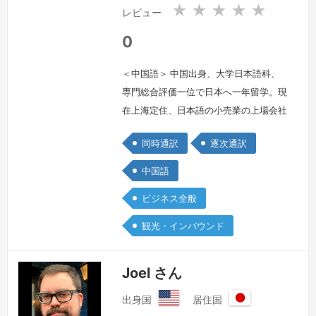
共
共
★
★
★
★
★
レビュー
和
和
国
国
0
＜中国語＞ 中国出身、大学日本語科、
専門総合評価一位で日本へ一年留学。現
在上海定住、日本語の小売業の上場会社
では通訳専門家を務め。10年間の通訳
同時通訳
逐次通訳
経験
続きを見る »
中国語
ビジネス全般
観光・インバウンド
Joel さん
出身国
居住国
ア
日