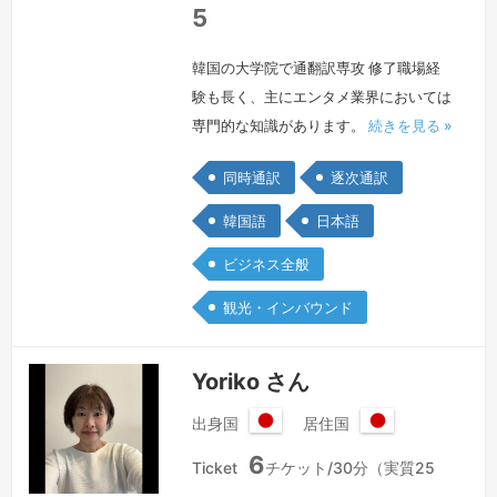
5
韓国の大学院で通翻訳専攻 修了職場経
験も長く、主にエンタメ業界においては
専門的な知識があります。
続きを見る »
同時通訳
逐次通訳
韓国語
日本語
ビジネス全般
観光・インバウンド
Yoriko さん
出身国
居住国
日
日
6
本
本
Ticket
チケット/30分（実質25
国
国