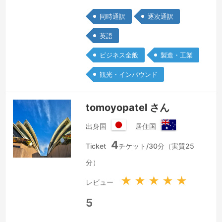
業界での通訳者（同時・随時）並びに翻
同時通訳
逐次通訳
訳車として１０年以上経験させていただ
きました。
続きを見る »
英語
ビジネス全般
製造・工業
観光・インバウンド
tomoyopatel さん
出身国
居住国
日
オ
4
本
ー
Ticket
チケット/30分（実質25
国
ス
分）
ト
ラ
★
★
★
★
★
レビュー
リ
ア
5
連