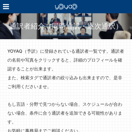
YOYAQ（予
訳）
通訳者紹介（同時通訳・逐次通訳）
YOYAQ（予訳）に登録されている通訳者一覧です。通訳者
の名前や写真をクリックすると、詳細のプロフィールを確
認することが出来ます。
また、検索タグで通訳者の絞り込みも出来ますので、是非
ご利用くださいませ。
もし言語・分野で見つからない場合、スケジュールが合わ
ない場合、条件に合う通訳者を追加できる可能性がありま
す。
お気軽に事務局までご相談ください。