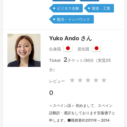
り、また得意分野でもありますが、幅広
ビジネス全般
製造・工業
いお仕事に対応しています。
続きを見
る »
観光・インバウンド
Yuko Ando さん
出身国
居住国
日
日
2
本
本
Ticket
チケット/30分（実質25
国
国
分）
★
★
★
★
★
レビュー
0
＜スペイン語＞ 初めまして、スペイン
語翻訳・通訳をしております安藤優子と
申します。■職務要約2011年～2014