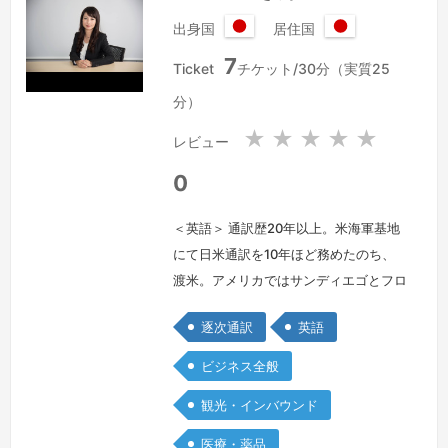
出身国
居住国
日
日
7
本
本
Ticket
チケット/30分（実質25
国
国
分）
★
★
★
★
★
レビュー
0
＜英語＞ 通訳歴20年以上。米海軍基地
にて日米通訳を10年ほど務めたのち、
渡米。アメリカではサンディエゴとフロ
リダにて医療関係の通訳及び特許書類の
逐次通訳
英語
日英翻訳を行っておりました。日本に戻
ってからは外資系企業にて通訳及び営業
ビジネス全般
管理職を長年行っていたので、ビジネス
観光・インバウンド
交渉など高度な駆け引きが必要な会話も
得意です。
続きを見る »
医療・薬品