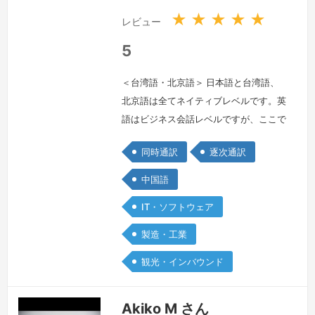
★
★
★
★
★
レビュー
5
＜台湾語・北京語＞ 日本語と台湾語、
北京語は全てネイティブレベルです。英
語はビジネス会話レベルですが、ここで
の受注予定は有りません。問合せは歓迎
同時通訳
逐次通訳
します。日本人の夫と幼い息子と一緒に
暮らしています。好きな食べ物は、おは
中国語
ぎ。
続きを見る »
IT・ソフトウェア
製造・工業
観光・インバウンド
Akiko M さん