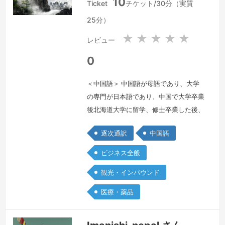
10
華
華
Ticket
チケット/30分（実質
人
人
25分）
民
民
共
共
★
★
★
★
★
レビュー
和
和
国
国
0
＜中国語＞ 中国語が母語であり、大学
の専門が日本語であり、中国で大学卒業
後北海道大学に留学、修士卒業した後、
日本で就職し、今上海にある子会社に赴
逐次通訳
中国語
任しています。仕事が日本語と中国語、
両方とも使っており、業務上、通訳する
ビジネス全般
ことも多く、ビジネス全般を通訳する自
観光・インバウンド
信あり、また昨年医療通訳２級取得しま
した。また仕事はEC業務がメインであ
医療・薬品
り、ECに纏わるオンラインビジネス、
マーケティングなどの内容が得意です。