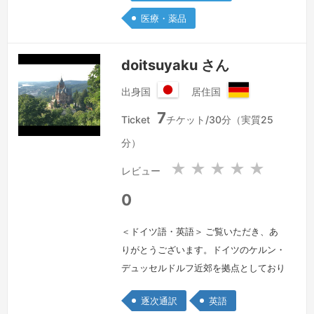
しています。また、JETROやJICA関連
医療・薬品
の複数のプロジェクトに携わり、政府
機…
続きを見る »
doitsuyaku さん
出身国
居住国
日
ド
7
本
イ
Ticket
チケット/30分（実質25
国
ツ
分）
連
邦
★
★
★
★
★
レビュー
共
和
0
国
＜ドイツ語・英語＞ ご覧いただき、あ
りがとうございます。ドイツのケルン・
デュッセルドルフ近郊を拠点としており
ますが、１、２時間の通訳（日独英）か
逐次通訳
英語
ら数日間の出張まで、商談・会議通訳か