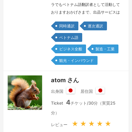
和
和
ラでもベトナム語翻訳者として活動して
国
国
おりますおかげさまで、出品サービスは
常にランキング1位を獲得しており、多
同時通訳
逐次通訳
くのお客様にご利用いただいておりま
す。以下はプロフィールを簡単にご紹介
ベトナム語
させていただきます。・ハノイ国家大学
ビジネス全般
製造・工業
人文社会科学大学東洋学部日本学科卒・
10年以上の日本語学習および日系企業
観光・インバウンド
での勤務経験・日本語能力試験N1取
得・4年間の車ガラス製造業における翻
atom さん
訳・通訳…
続きを見る »
出身国
居住国
日
日
4
本
本
Ticket
チケット/30分（実質25
国
国
分）
★
★
★
★
★
レビュー