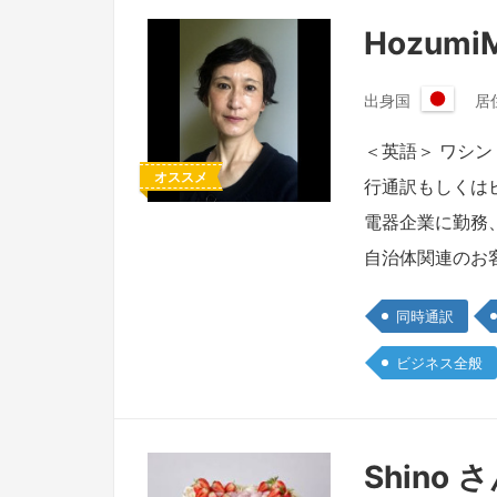
Hozumi
出身国
居
日
本
＜英語＞ ワシ
国
オススメ
行通訳もしくは
電器企業に勤務
自治体関連のお
同時通訳
ビジネス全般
Shino 