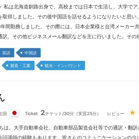
湾
＞ 私は北海道釧路出身で、高校までは日本で生活し、大学でアメ
を取得しました。その後中国語を話せるようになりたいと思い
3年間勤務しました。その際には、日本企業様と台湾メーカー
通訳、その他ビジネスメール翻訳などを主に行いました。その
英語
中国語
製造・工業
観光・インバウンド
ん
2
★
住国
Ticket
チケット/30分（実質25分）
レビュー
日
本
にちは。大手自動車会社、自動車部品製造会社等での通訳・翻訳
国
会話講師の経験もあります。皆さんのコミュニケーションの少