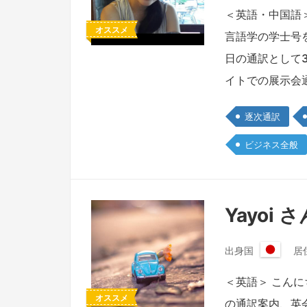
本
＜英語・中国語
国
オススメ
言語学の学士号
日の通訳として
イトでの展示会
逐次通訳
ビジネス全般
Yayoi さ
出身国
居
日
本
＜英語＞ こん
国
オススメ
の通訳案内、英