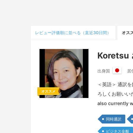
レビュー
評価順
に並べる（直近30日間）
オス
Koretsu
出身国
居
日
本
＜英語＞ 通訳
国
オススメ
ろしくお願いいたします。I
also currently 
同時通訳
ビジネス全般