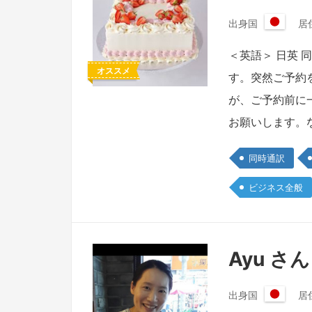
出身国
居
日
本
＜英語＞ 日英
国
オススメ
す。突然ご予約
が、ご予約前に
お願いします。
同時通訳
ビジネス全般
Ayu さん
出身国
居
日