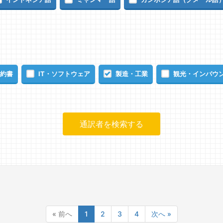
約書
IT・ソフトウェア
製造・工業
観光・インバウ
« 前へ
1
2
3
4
次へ »