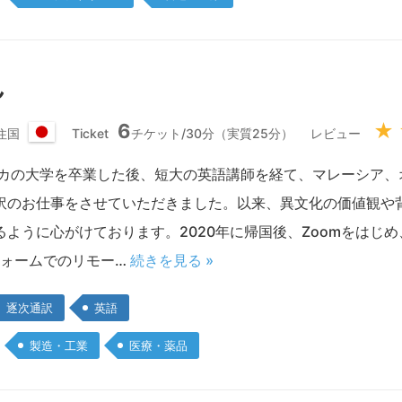
ん
6
★
住国
Ticket
チケット/30分（実質25分）
レビュー
日
本
リカの大学を卒業した後、短大の英語講師を経て、マレーシア、
国
訳のお仕事をさせていただきました。以来、異文化の価値観や
に心がけております。2020年に帰国後、Zoomをはじめ、Interpref
フォームでのリモー…
続きを見る »
逐次通訳
英語
製造・工業
医療・薬品