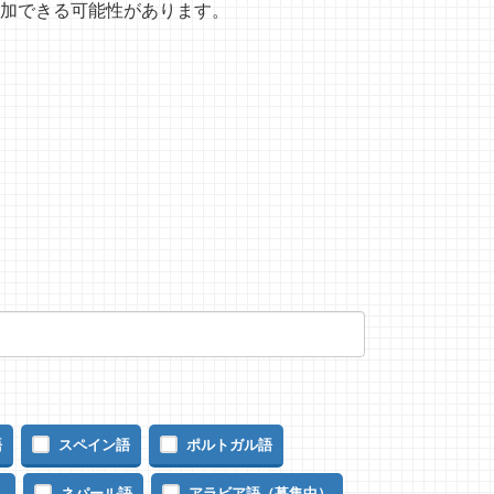
加できる可能性があります。
語
スペイン語
ポルトガル語
）
ネパール語
アラビア語（募集中）