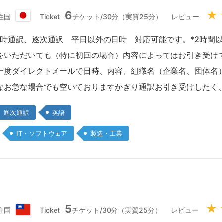
6
★
住国
Ticket
チケット/30分（実質25分）
レビュー
日
本
 同時通訳、逐次通訳 平日以外の日時 対応可能です。*2時間
国
をいただいても（特に初回の場合）内容によってはお引き受け
一度ダイレクトメールで日時、内容、組織名（企業名、団体名
なお急な場合でも空いておりますかぎり通訳お引き受けしたく
逐次通訳
英語
IT・ソフトウェア
製造・工業
5
★
住国
Ticket
チケット/30分（実質25分）
レビュー
台