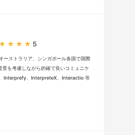
★
★
★
★
5
オーストラリア、シンガポール各国で国際
背景を考慮しながら的確で良いコミュニケ
y、InterpreteX、Interactio 等