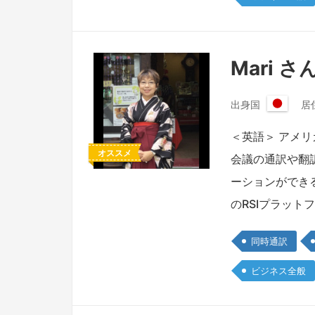
Mari さ
出身国
居
日
本
＜英語＞ アメ
国
オススメ
会議の通訳や翻
ーションができるよう
のRSIプラット
同時通訳
ビジネス全般