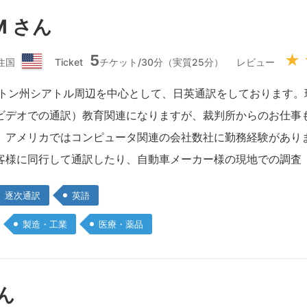
M さん
5
★
住国
Ticket
チケット/30分（実質25分）
レビュー
ア
メ
ントン州シアトル周辺を中心として、日英通訳をしております。
リ
ビデオでの通訳）教育関連になりますが、裁判所からのお仕事も
カ
合
、アメリカではコンピュータ関連の会社数社に勤務経験があり
衆
客様に同行して通訳したり、自動車メーカー様の現地での調査
国
逐次通訳
英語
製造・工業
医療・薬品
さん