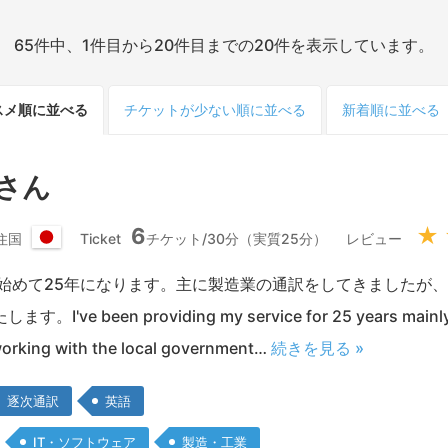
65件中、1件目から20件目までの20件を表示しています。
スメ順
に並べる
チケット
が少ない
順
に並べる
新着順
に並べる
 さん
6
★
住国
Ticket
チケット/30分（実質25分）
レビュー
日
本
を始めて25年になります。主に製造業の通訳をしてきましたが
国
've been providing my service for 25 years mainly f
working with the local government…
続きを見る »
逐次通訳
英語
IT・ソフトウェア
製造・工業