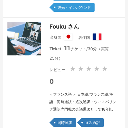
観光・インバウンド
Fouku さん
出身国
居住国
日
フ
11
本
ラ
Ticket
チケット/30分（実質
国
ン
25分）
ス
共
★
★
★
★
★
レビュー
和
国
0
＜フランス語 ＞ 日本語/フランス語/英
語 同時通訳・逐次通訳・ウィスパリン
グ通訳専門職の会議通訳として18年以
上の経験があります。フランス30年在
同時通訳
逐次通訳
住。オンサイトとオンライン通訳の両方