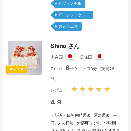
ビジネス全般
working with the local government…
続きを見る »
IT・ソフトウェア
製造・工業
Shino さん
出身国
居住国
日
日
6
本
本
Ticket
チケット/30分（実質25
オススメ
国
国
分）
★
★
★
★
★
レビュー
4.9
＜英語＞ 日英 同時通訳、逐次通訳 平
日以外の日時 対応可能です。*2時間
以内であれば１名での同時通訳も可能で