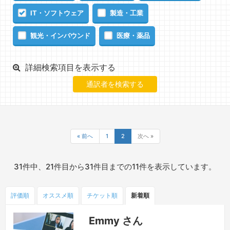
IT・ソフトウェア
製造・工業
観光・インバウンド
医療・薬品
詳細検索項目を表示する
« 前へ
1
2
次へ »
31件中、21件目から31件目までの11件を表示しています。
評価順
オススメ順
チケット
順
新着順
Emmy さん