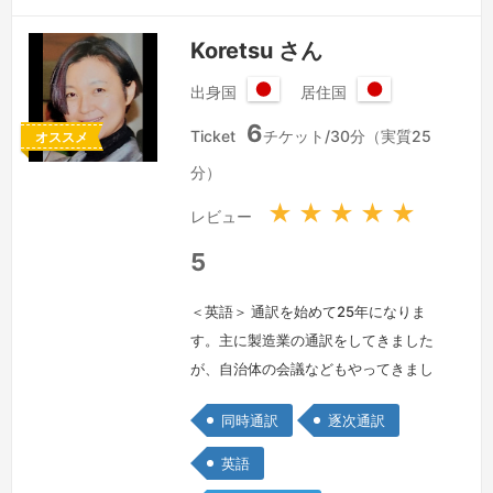
ュー…
続きを見る »
Koretsu さん
出身国
居住国
日
日
6
本
本
Ticket
チケット/30分（実質25
オススメ
国
国
分）
★
★
★
★
★
レビュー
5
＜英語＞ 通訳を始めて25年になりま
す。主に製造業の通訳をしてきました
が、自治体の会議などもやってきまし
た。よろしくお願いいたします。I've
同時通訳
逐次通訳
been providing my service for 25
years mainly for manufacturing
英語
companies. I am also currently