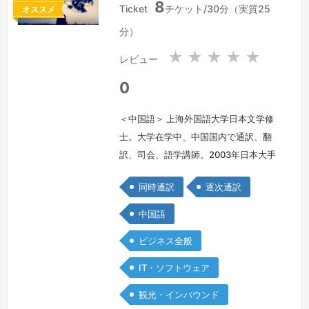
8
華
本
Ticket
チケット/30分（実質25
オススメ
人
国
分）
民
共
★
★
★
★
★
レビュー
和
国
0
＜中国語＞ 上海外国語大学日本文学修
士。大学在学中、中国国内で通訳、翻
訳、司会、語学講師。2003年日本大手
企業の海外採用で来日、2007年夏より
同時通訳
逐次通訳
独立、フリーランスとして通訳、翻訳、
語学講師、バイリンガル司会、コーディ
中国語
ネーター、写真作家、ライター、広報な
ビジネス全般
ど幅広く活動し、あらゆる分野の現場経
験を持っております。豊富な知識、的確
IT・ソフトウェア
な表現、美しい発音、柔軟で誠実な姿勢
観光・インバウンド
で対応させていただきます。★スケジ