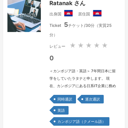
Ratanak さん
業…
続きを見る »
出身国
居住国
カ
カ
5
ン
ン
Ticket
チケット/30分（実質25
ボ
ボ
分）
ジ
ジ
ア
ア
★
★
★
★
★
レビュー
王
王
国
国
0
＜カンボジア語・英語＞ 7年間日本に留
学をしていたラタナと申します。 現
在、カンボジアにある日系IT企業に務め
ながら翻訳をやっております。 これま
同時通訳
逐次通訳
で多くの案件を対応して来ました。正確
かつ自然な翻訳を心掛ける一方、スピー
英語
ド対応や納期厳守も徹底しています。作
カンボジア語（クメール語）
業後に厳密なチェックを行った上で納品