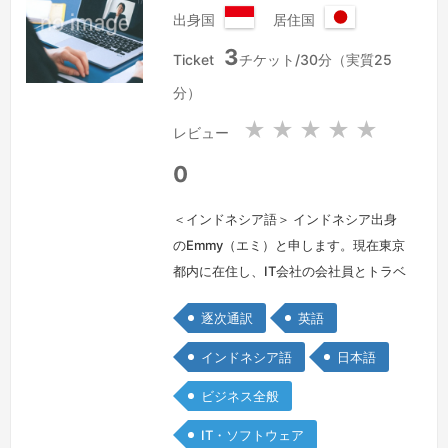
出身国
居住国
イ
日
3
ン
本
Ticket
チケット/30分（実質25
ド
国
分）
ネ
シ
★
★
★
★
★
レビュー
ア
共
0
和
国
＜インドネシア語＞ インドネシア出身
のEmmy（エミ）と申します。現在東京
都内に在住し、IT会社の会社員とトラベ
ルWebマガジンのフリーランス翻訳
逐次通訳
英語
者・編集者として勤めています。今ま
で、IT、トラベル、オートモーティブ、
インドネシア語
日本語
医療（産科）などの分野に通訳・翻訳経
ビジネス全般
験があります。幅広い分野で通訳サポー
トさせていただきます。
続きを見る »
IT・ソフトウェア