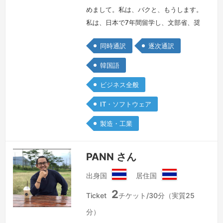
めまして。私は、バクと、もうします。
私は、日本で7年間留学し、文部省、奨
学生として、国立大阪大学で、修士・博
同時通訳
逐次通訳
士号をとりました。韓国で、30年間の4
年制大学、教授職を引退した後、いま
韓国語
は、おもに通訳と翻訳をやっておりま
ビジネス全般
す。韓国のサムソンなど、大企業の通訳
経験も多数もっております。私の場合
IT・ソフトウェア
は、工学博士号をもっており、一般通訳
製造・工業
はもちろん、特に、工学など、技術分野
や学術分…
続きを見る »
PANN さん
出身国
居住国
タ
タ
2
イ
イ
Ticket
チケット/30分（実質25
王
王
分）
国
国