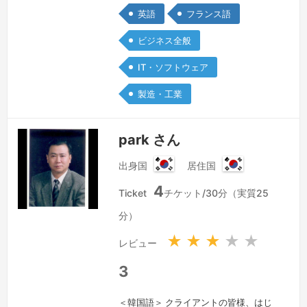
で数百件の通訳経験があり、フランス語
英語
フランス語
または英語どちらか⇔日本語、両言語
ビジネス全般
使用⇔日本語のどちらでも可能です。
会議・カンファレンス・イベント・商
IT・ソフトウェア
談・セミナー・展示会・国際会議・視
製造・工業
察・監査・記者会見等での実績が豊富で
す。参加…
続きを見る »
park さん
出身国
居住国
大
大
4
韓
韓
Ticket
チケット/30分（実質25
民
民
分）
国
国
★
★
★
★
★
レビュー
3
＜韓国語＞ クライアントの皆様、はじ