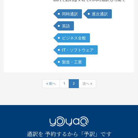
す。突然ご予約をいただいても（特に初
同時通訳
逐次通訳
回の場合）内容によってはお引き受けで
きない場合もありますので、お手数です
英語
が、ご予約前に一度ダイレクトメールで
ビジネス全般
日時、内容、組織名（企業名、団体名）
などご連絡いただきますよう、よろしく
IT・ソフトウェア
お願いします。なお急な場合でも空いて
製造・工業
おりますかぎり通訳お引き受けしたく、
メ…
続きを見る »
« 前へ
1
2
次へ »
YOYAQ（予
通訳を 予約するから「予訳」です