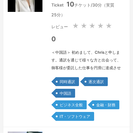
10
湾
湾
Ticket
チケット/30分（実質
25分）
★
★
★
★
★
レビュー
0
＜中国語＞ 初めまして、Chrisと申しま
す。通訳を通じて様々な方と出会って、
御客様が委託した仕事を円滑に達成させ
ると同時に自分も大変勉強になります。
同時通訳
逐次通訳
常に通訳の仕事を謹んで引き受けます。
以前証券会社の仕事を通じて、日本の大
中国語
和証券関連の会議やセミナー（資本市
ビジネス全般
金融・財務
場、金融制度、産業面）の逐次通訳また
は同時通訳をやらせて頂きました。ま
IT・ソフトウェア
た、台湾のTSMCの訪問の同行通訳、
UMC、ホンハイなどの大手企業の対日