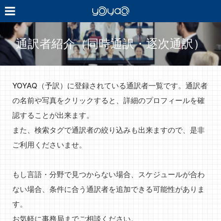
YOYAQ（予
訳）
通訳者紹介（同時通訳・逐次通訳）
YOYAQ（予訳）に登録されている通訳者一覧です。通訳者
の名前や写真をクリックすると、詳細のプロフィールを確
認することが出来ます。
また、検索タグで通訳者の絞り込みも出来ますので、是非
ご利用くださいませ。
もし言語・分野で見つからない場合、スケジュールが合わ
ない場合、条件に合う通訳者を追加できる可能性がありま
す。
お気軽に事務局までご相談ください。