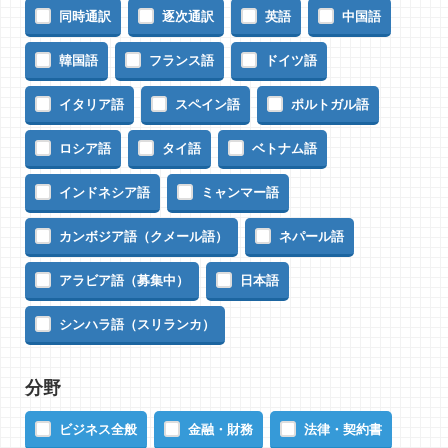
同時通訳
逐次通訳
英語
中国語
韓国語
フランス語
ドイツ語
イタリア語
スペイン語
ポルトガル語
ロシア語
タイ語
ベトナム語
インドネシア語
ミャンマー語
カンボジア語（クメール語）
ネパール語
アラビア語（募集中）
日本語
シンハラ語（スリランカ）
分野
ビジネス全般
金融・財務
法律・契約書