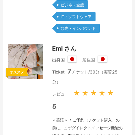
するなど品質管理も徹底しています。
ビジネス全般
どうぞよろしくお願いいたします。
続
IT・ソフトウェア
きを見る »
観光・インバウンド
Emi さん
出身国
居住国
日
日
7
本
本
Ticket
チケット/30分（実質25
オススメ
国
国
分）
★
★
★
★
★
レビュー
5
＜英語＞ ＊ご予約（チケット購入）の
前に、まずダイレクトメッセージ機能の