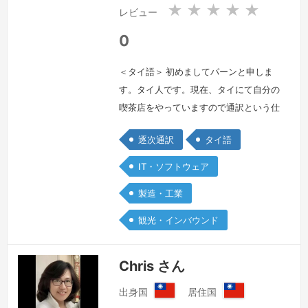
★
★
★
★
★
レビュー
0
＜タイ語＞ 初めましてパーンと申しま
す。タイ人です。現在、タイにて自分の
喫茶店をやっていますので通訳という仕
事はしていませんが、元は通訳・翻訳と
逐次通訳
タイ語
してタイにある日系企業で８年間ぐらい
勤めました。よかったら私までに通訳勤
IT・ソフトウェア
務に関する詳細をメッセージでお尋ねい
製造・工業
ただけましたら幸いです。お客様からの
メッセージをお待ちしております！よろ
観光・インバウンド
しくお願いいたします。
続きを見る »
Chris さん
出身国
居住国
台
台