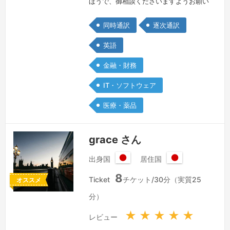
ほうで、御相談くださいますようお願い
いたします。＊通訳料金につきまして
同時通訳
逐次通訳
は、お客様のご予算に合わせ、ご相談に
応じさせていただきます。現在の設定
英語
は、短時間の（30分）逐次通訳を想定
金融・財務
しております。逐次通訳は、時間が長い
場合（3時間を超えるなど）、料金を下
IT・ソフトウェア
げるご提案もございます。同時通訳は内
医療・薬品
容や条件に応じ、1名体制交代なしで60
分、9…
続きを見る »
grace さん
出身国
居住国
日
日
8
本
本
Ticket
チケット/30分（実質25
オススメ
国
国
分）
★
★
★
★
★
レビュー