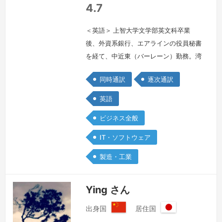
4.7
＜英語＞ 上智大学文学部英文科卒業
後、外資系銀行、エアラインの役員秘書
を経て、中近東（バーレーン）勤務。湾
岸戦争直前に帰国翌日に元防衛庁統合幕
同時通訳
逐次通訳
僚会議議長の私設通訳兼秘書。一方で平
成３年に有限会社メドフェインターナシ
英語
ョナル設立。各国語の通訳、翻訳を中心
ビジネス全般
に、語学人材を派遣する委託業務も経験
しています。通訳（マーケティング、医
IT・ソフトウェア
学/製薬、製造、官公庁、アカデミック
製造・工業
等、分野を問わず）、翻訳にて、国内外
を飛び…
続きを見る »
Ying さん
出身国
居住国
中
日